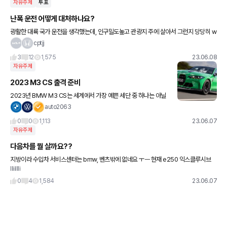
자유주제
투표
난폭 운전 어떻게 대처하나요?
광활한 대륙 국가 운전을 생각했는데, 인구밀도높고 관광지 주에 살아서 그런지 당당히 w
orst driver state, 운전 x같이 하는주 10위권안 주에 거주하고 있습니다. (한국은 도심
cptjj
지 정체/
3
12
1,575
23.06.08
자유주제
2023 M3 CS 출격 준비
2023년 BMW M3 CS는 세계에서 가장 예쁜 세단 중 하나는 아닐
수 있지만, 확실히 가장 빠른 세단 중 하나입니다. 👍👍👍 사실, 적어
auto2063
도 직빨에서, 바이에른의 최신 클럽스포츠 모델에
0
0
1,113
23.06.07
자유주제
다음차를 뭘 살까요??
지방이라 수입차 서비스센터는 bmw, 벤츠밖에 없네요 ㅜㅡ 현재 e250 익스클루시브
lliillli
타는중인데요 다음차 뭘로 가야 만족스러울까요?
0
4
1,584
23.06.07