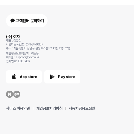
고객센터 문의하기
(주) 겟차
대표 : 정유철
사업자등록번호 : 243-87-00137
주소 : 서울특별시 강남구 삼성로91길 32 10층, 11층, 12층
개인정보보호책임자 : 이동용
이메일 : support@getcha.kr
전화번호: 1800-0456
App store
Play store
서비스 이용약관
개인정보처리방침
자동차금융모집인