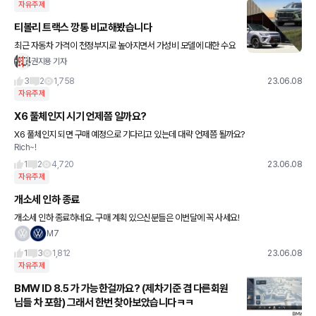
자유주제
티볼리 트랙스 깡통 비교해봤습니다
최근 자동차 가격이 천정부지로 높아지면서 가성비 모델에 대한 수요
가 꾸준히 늘고 있다. 이에 각 제조사들은 시작 가격을 낮춘 저가 트림
권지용 기자
을 선보이는, 일명 '가성비 마케팅'으로 소비자 공략에 열을
3
2
1,758
23.06.08
자유주제
X6 풀체인지 시기 언제쯤 일까요?
X6 풀체인지 되면 구매 예정으로 기다리고 있는데 대략 언제쯤 될까요?
Rich~!
1
2
4,720
23.06.08
자유주제
개소세 인하 종료
개소세 인하 종료하네요. 구매 계획 있으신분들은 이번달에 꼭 사세요!
M7
1
3
1,812
23.06.08
자유주제
BMW ID 8.5 가 가능한걸까요? (제차기준 겸 다른회원
님들 차 포함) 그래서 한번 찾아보았습니다ㅋㅋ