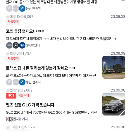
현재 ID8 을 쓰고 있는 저 포함 다른 회원님들이 가장 궁금해 할 내용
이지 않을까 하여 열심히 구글링 해보고 BMW BLOG 에서 찾은 결
동탄 현마허
과는...음.. 일단은 밑에 이미지 처럼 나오는데, 저
3
10
5,067
23.06.08
자유주제
코인 불장 언제오냐 ㅋㅋ
이 오널이 포르쉐 태워야지 ㅋㅋ 내가 돈벌 나이 되니깐 기회 사라지면 억율하지 ㅋ
gv80안티
0
6
1,737
23.06.08
자유주제
트랙스 겁나 잘 팔리는게 맞는거 같네요ㅋㅋ
집 앞 도로에 큰차가 보이길래 모지? 하고 보니 어부바 차 에 가득 싣
은 모습을 봤습니다ㅋㅋㅋ
동탄 현마허
2
12
2,062
23.06.08
HOT
자유주제
벤츠 신형 GLC 가격 떳습니다
GLC 220d 4매틱 7570만원 GLC 300 4매틱 8580만원 ... 직전
모델 대비 500만원 정도 올랐습니다. 대신 옵션은 빠방하네요. 4.5
권지용 기자
도 리어액슬 스티어링에 무려 에어서스펜션까
10
31
9,379
23.06.08