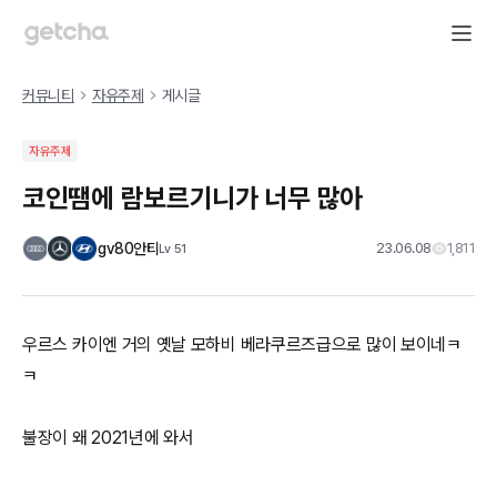
커뮤니티
자유주제
게시글
자유주제
코인땜에 람보르기니가 너무 많아
gv80안티
23.06.08
1,811
Lv
51
우르스 카이엔 거의 옛날 모하비 베라쿠르즈급으로 많이 보이네ㅋ
ㅋ
불장이 왜 2021년에 와서