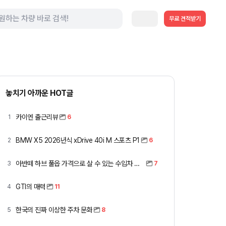
무료 견적받기
놓치기 아까운 HOT글
카이엔 출근리뷰
1
6
BMW X5 2026년식 xDrive 40i M 스포츠 P1
2
6
아반떼 하브 풀옵 가격으로 살 수 있는 수입차 모아봤습니다 (중고 포함)
3
7
GTI의 매력
4
11
한국의 진짜 이상한 주차 문화
5
8