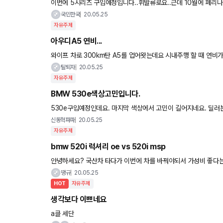
이번에 5시리즈 구입예정입니다..휘발류로요..근데 10월에 페리
만큼의 프로모션도 아닌것같고..페리는 프로모션 없을것같고...고
국민한국
20.05.25
자유주제
아우디A5 연비...
와이프 차로 300km탄 A5를 업어왓는데요 시내주행 할 때 연비가
탈퇴자
20.05.25
자유주제
BMW 530e색상고민입니다.
530e구입예정인데요. 마지막 색상에서 고민이 길어지네요. 딜러분은 지중해블루를 추천하시는데, 너무 튀는것 같아서요. 임
루는 너무 심심한 색상인지 고민됩니다. 참고로 저는 40중반 공
신동혁파파
20.05.25
자유주제
bmw 520i 럭셔리 oe vs 520i msp
안녕하세요? 국산차 타다가 이번에 차를 바꿔야되서 가성비 좋다는 
같아 비교해보니 할부로 사는게 최종적으로 500 만원 ? 정도 할
땡규
20.05.25
HOT
자유주제
생각보다 이쁘네요
a클 세단