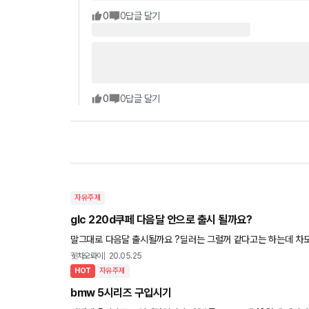
0
0
답글 달기
0
0
답글 달기
자유주제
glc 220d쿠페 다음달 안으로 출시 될까요?
말그대로 다음달 출시될까요 ?딜러는 그럴꺼 같다고는 하는데 차
궷차오롸이
20.05.25
HOT
자유주제
bmw 5시리즈 구입시기