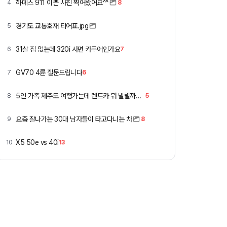
하데스 911 이쁜 사진 찍어왔어요^^
4
8
경기도 교통호재 티어표.jpg
5
31살 집 없는데 320i 사면 카푸어인가요
6
7
GV70 4륜 질문드립니다
7
6
5인 가족 제주도 여행가는데 렌트카 뭐 빌릴까요 ㅎ
8
5
요즘 잘나가는 30대 남자들이 타고다니는 차
9
8
X5 50e vs 40i
10
13