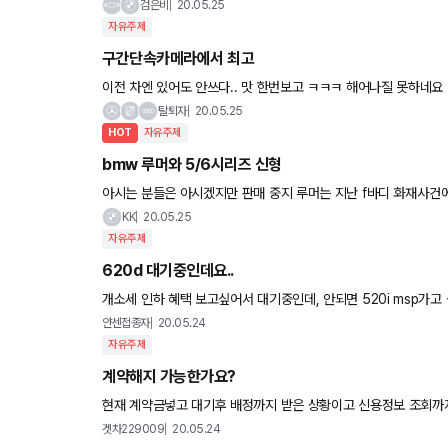
검은비
20.05.25
자유주제
구간단속카메라에서 최고
이전 차엔 있어도 안쓰다.. 맛 한번보고 ㅋㅋㅋ 해어나질 못하네요
탈퇴자
20.05.25
HOT
자유주제
bmw 루머와 5/6시리즈 신형
아시는 분들은 아시겠지만 판매 중지 루머는 지난 f바디 화재사건에 대해 리콜한 것들 재점검
다네요. 뻔한 디쟌이지만 그래도 매우 기대됩니다. 출처 htt
KK
20.05.25
자유주제
620d 대기중인데요..
개소세 인하 혜택 보고싶어서 대기중인데, 안되면 520i msp가고 싶습니다. 혹시 지금 신청하면 6월에 520i msp라도 출고 가능할까
요?
얀센접종자
20.05.24
자유주제
계약해지 가능한가요?
현재 계약금넣고 대기후 배정까지 받은 상황이고 신용정보 조회까지
처음이라 고수님들 의견 부탁드립니다~ 감사합니다.
겟차229009
20.05.24