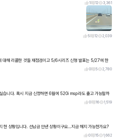
1
12
3,361
5
12
2,039
이고 5/6시리즈 신형 발표는 5/27에 한
0
5
2,780
0
16
1,519
 한 상황입니다. 선납금 안낸 상황이구요...지금 해지 가능한가요?
0
15
1,662