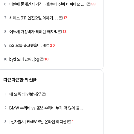
아반떼 풀체인지 가격 나왔는데 진짜 비싸네요 ㅎㅎ
6
33
하데스 911 엔진오일 이야기. . .
7
17
어느새 가성비가 되버린 해치백
8
13
ix3 오늘 출고했습니다!
9
20
byd 오너 근황. jpg
10
10
따끈따끈한 최신글
애 요즘 왜 안보임??
1
BMW 수리비 vs 볼보 수리비 누가 더 많이 들까요 ㅎ
2
[신차출시] BMW 8월 온라인 에디션
3
1