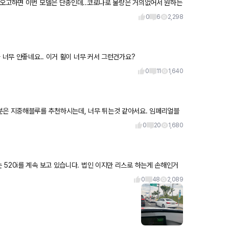
나오고하면 이번 모델은 단종인데..코로나로 물량은 거의없어서 원하는
민이네
0
6
2,298
 너무 안좋네요.. 이거 휠이 너무 커서 그런건가요?
0
11
1,640
페리얼블
공기관
0
20
1,680
520i를 계속 보고 있습니다. 법인 이지만 리스로 하는게 손해인거
0
48
2,089