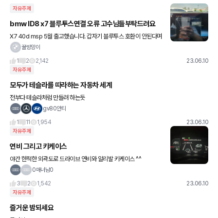
자유주제
bmw ID8 x7 블루투스연결 오류 고수님들부탁드려요
X7 40d msp 5월 출고했습니다. 갑자기 블루투스 호환이 안된다며
연결이 되지 않습니다 ㅜㅜ 해결방법 아시는분 있으실까요
꿀방망이
1
2
2,142
23.06.10
자유주제
모두가 테슬라를 따라하는 자동차 세계
전부다 테슬라처럼 만들려 하는듯
gv80안티
1
11
1,954
23.06.10
자유주제
연비 그리고 키케이스
야간 한적한 외곽도로 드라이브 연비와 알리발 키케이스 ^^
0매너남0
3
2
1,542
23.06.10
자유주제
즐거운 밤되세요