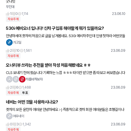
굿나잇
무친대
1
0
1,114
23.06.10
자유주제
530i 예비오너 입니다! 신차 구입후 해야할게 뭐가 있을까요?
안녕하세여 겟차에 처음으로 글을 남겨봅네요. 530i 예비차주인데 인생 첫차라 어떤것들
을 챙겨야할지 고민에 있어 선배님들 조언을 구하고자 글을 남겨봅니다.🙇‍♀️ 차종은 530i
가고일
MSP LCI P
2
10
1,561
23.06.09
자유주제
오너리뷰 쓰라는 추천을 받아 작성 처음해봤네요 ㅎㅎ
CLS 보내기 전에 썼습니다 기록하는 느낌 ㅎㅎㅎ 타이칸 받으면 좀 타보고 써보겠습니다
~!
차를바꿔보자
2
6
1,468
23.06.09
자유주제
투표
네비는 어떤 것을 사용하시나요?
겟차의 모든 운전자 여러분 안녕하세요 :-) 즉흥적으로 겟차 회원 여러분들은 초행길이나
평소에 어떤 네비앱을 사용하시는지 궁금해서 질문 드려봅니다. 저는 주로 티맵을 사용해
여우네이
왔는데 요즘 뭔가 이상
0
3
1,342
23.06.09
자유주제