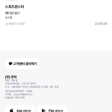
스포츠몬스터
재미있나요?
후지통
1
0
1,142
23.06.09
고객센터 문의하기
(주) 겟차
대표 : 정유철
사업자등록번호 : 243-87-00137
주소 : 서울특별시 강남구 삼성로91길 32 10층, 11층, 12층
개인정보보호책임자 : 이동용
이메일 : support@getcha.kr
전화번호: 1800-0456
App store
Play store