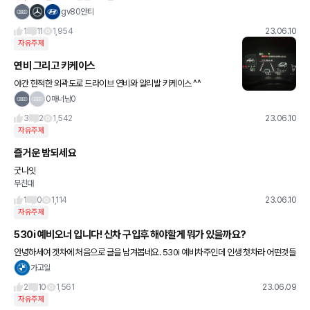
gv80안티
1
11
1,954
23.06.10
자유주제
연비 그리고 키케이스
야간 한적한 외곽도로 드라이브 연비와 알리발 키케이스 ^^
0매너남0
3
2
1,542
23.06.10
자유주제
즐거운 밤되세요
굿나잇
무친대
1
0
1,114
23.06.10
자유주제
530i 예비오너 입니다! 신차 구입후 해야할게 뭐가 있을까요?
안녕하세여 겟차에 처음으로 글을 남겨봅네요. 530i 예비차주인데 인생 첫차라 어떤것들
을 챙겨야할지 고민에 있어 선배님들 조언을 구하고자 글을 남겨봅니다.🙇‍♀️ 차종은 530i
가고일
MSP LCI P
2
10
1,561
23.06.09
자유주제