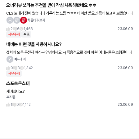
오너리뷰 쓰라는 추천을 받아 작성 처음해봤네요 ㅎㅎ
CLS 보내기 전에 썼습니다 기록하는 느낌 ㅎㅎㅎ 타이칸 받으면 좀 타보고 써보겠습니다
~!
차를바꿔보자
2
6
1,468
23.06.09
자유주제
투표
네비는 어떤 것을 사용하시나요?
겟차의 모든 운전자 여러분 안녕하세요 :-) 즉흥적으로 겟차 회원 여러분들은 초행길이나
평소에 어떤 네비앱을 사용하시는지 궁금해서 질문 드려봅니다. 저는 주로 티맵을 사용해
여우네이
왔는데 요즘 뭔가 이상
0
3
1,342
23.06.09
자유주제
스포츠몬스터
재미있나요?
후지통
1
0
1,142
23.06.09