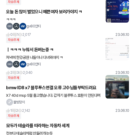
자유주제
오늘 돈 많이 벌었으니 예쁜여자 보러가야지 ㅋ
ㅋㅋㅋ
gv80안티
0
1
2,017
23.06.10
자유주제
ㅣㅋㅋㅋ 누워서 돈버는중 ㅋ
저녁에 한강공원 나들이나 다녀와야지 ㅋ
gv80안티
2
3
2,040
23.06.10
자유주제
bmw ID8 x7 블루투스연결 오류 고수님들부탁드려요
X7 40d msp 5월 출고했습니다. 갑자기 블루투스 호환이 안된다며
연결이 되지 않습니다 ㅜㅜ 해결방법 아시는분 있으실까요
꿀방망이
1
2
2,142
23.06.10
자유주제
모두가 테슬라를 따라하는 자동차 세계
전부다 테슬라처럼 만들려 하는듯