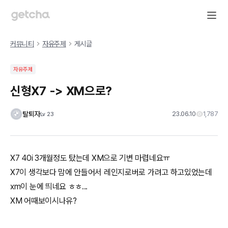
커뮤니티
자유주제
게시글
자유주제
신형X7 -> XM으로?
탈퇴자
23.06.10
1,787
Lv
23
X7 40i 3개월정도 탔는데 XM으로 기변 마렵네요ㅠ
X7이 생각보다 맘에 안들어서 레인지로버로 가려고 하고있었는데
xm이 눈에 띄네요 ㅎㅎ...
XM 어때보이시나유?