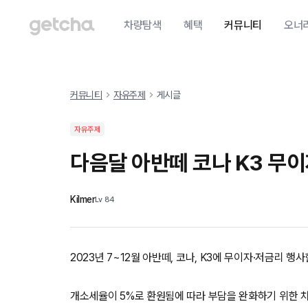
차량탐색
혜택
커뮤니티
오너
커뮤니티
자유주제
게시글
자유주제
다음달 아반떼 코나 K3 무
Kilmer
Lv
84
2023년 7~12월 아반떼, 코나, K3에 무이자·저금리 행
개소세율이 5%로 환원됨에 따라 부담을 완화하기 위한 