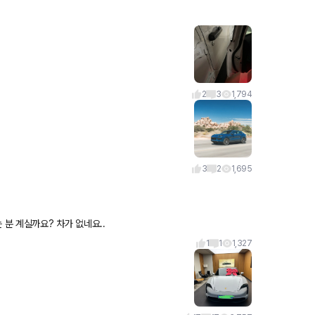
2
3
1,794
3
2
1,695
 곳 아시는 분 계실까요? 차가 없네요..
1
1
1,327