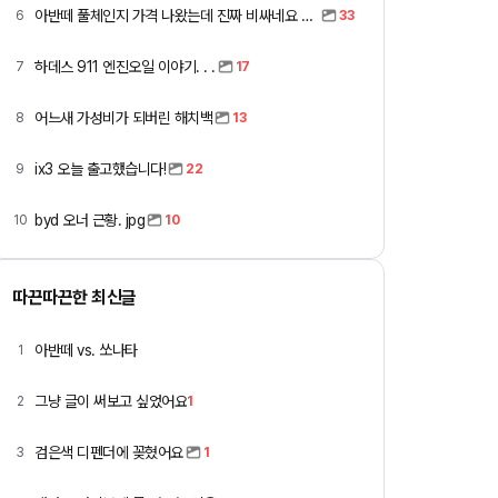
아반떼 풀체인지 가격 나왔는데 진짜 비싸네요 ㅎㅎ
6
33
하데스 911 엔진오일 이야기. . .
7
17
어느새 가성비가 되버린 해치백
8
13
ix3 오늘 출고했습니다!
9
22
byd 오너 근황. jpg
10
10
따끈따끈한 최신글
아반떼 vs. 쏘나타
1
그냥 글이 써보고 싶었어요
2
1
검은색 디펜더에 꽂혔어요
3
1