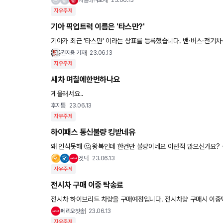
자유주제
기아 픽업트럭 이름은 '타스만?'
기아가 최근 '타스만' 이라는 상표를 등록했습니다. 밴·버스·전기차
하비의 뼈대를 사용할 것으로 보이는데, 디자인은 어떨지... 투싼
권지용 기자
23.06.13
자유주제
새차 며칠에한번하나요
게을러서요..
후지통
23.06.13
자유주제
하이패스 통신불량 킹받네유
왜 인식못해 🤔 왕복인데 한건만 불량이네요 이런적 많으
겟덕
23.06.13
자유주제
전시차 구매 이중 탁송료
전시차 하이브리드 차량을 구매예정입니다. 전시차량 구매시 이중
+전시장에서 제가 희망하는 지역으로 가는 금액 탁송료를 두번 
페리오칫솔
23.06.13
자유주제