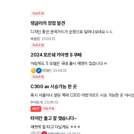
자유주제
랭글러의 장점 발견
디자인 좋은 문콕가드가 순정으로 달려나오네요 ㄷㄷ
째둘럽
23.06.13
자유주제
2024 포르쉐 카이엔 S 쿠페
아쉽게도 S 모델은 국내 출시 예정이 없습니다 ㅠ
정형돈
23.06.13
자유주제
C300 av 시승가능 한 곳
혹시 서울이나 분당 쪽에 C300 아방가르드 시승 가능한
뚜따로가
23.06.13
HOT
자유주제
타이칸 출고 잘 했습니다~
예쁘게 잘 타고 다닐게요 ㅎㅎㅎ
차를바꿔보자
23.06.13