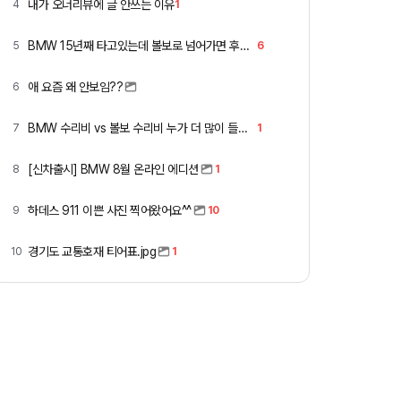
내가 오너리뷰에 글 안쓰는 이유
4
1
BMW 15년째 타고있는데 볼보로 넘어가면 후회할까요 ?
5
6
애 요즘 왜 안보임??
6
BMW 수리비 vs 볼보 수리비 누가 더 많이 들까요 ㅎ
7
1
[신차출시] BMW 8월 온라인 에디션
8
1
하데스 911 이쁜 사진 찍어왔어요^^
9
10
경기도 교통호재 티어표.jpg
10
1