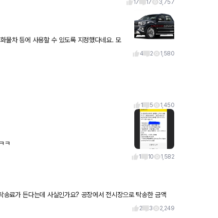
17
17
3,757
·화물차 등에 사용할 수 있도록 지정했다네요. 모
과 싼타크루즈
4
2
1,580
1
5
1,450
신가요? ㅋㅋ
1
10
1,582
탁송료가 든다는데 사실인가요? 공장에서 전시장으로 탁송한 금액
내야한다는게 맞
2
3
2,249