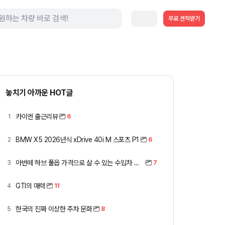
무료 견적받기
놓치기 아까운 HOT글
카이엔 출근리뷰
1
6
BMW X5 2026년식 xDrive 40i M 스포츠 P1
2
6
아반떼 하브 풀옵 가격으로 살 수 있는 수입차 모아봤습니다 (중고 포함)
3
7
GTI의 매력
4
11
한국의 진짜 이상한 주차 문화
5
8