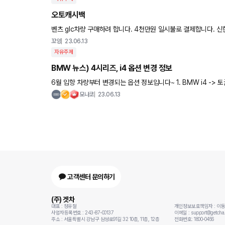
오토캐시백
벤츠 glc차량 구매하려 합니다. 4천만원 일시불로 결제합니다. 신한 롯데 국민 우리 삼성카드 사용중이구요 오토캐시백 요즘 얼마나 나
올까요?
꼬잉
23.06.13
자유주제
BMW 뉴스) 4시리즈, i4 옵션 변경 정보
6월 입항 차량부터 변경되는 옵션 정보입니다~ 1. BMW i4 -> 토글형 기어 셀렉트로 변경 -> 2열 USB 포트 삭제
-> 안전벨트 경고등 표시 방식 변경 2. B
모나코
23.06.13
고객센터 문의하기
(주) 겟차
대표 : 정유철
개인정보보호책임자 : 이
사업자등록번호 : 243-87-00137
이메일 : support@getcha.
주소 : 서울특별시 강남구 삼성로91길 32 10층, 11층, 12층
전화번호: 1800-0456