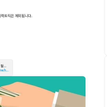
 일렉트릭은 제외됩니다.
개소세 인하 종료에…현대차·기아, 아반떼·코나·K3 할부금리↓
https://www.getnews.co.kr/news/articleView.html?idxno=629599