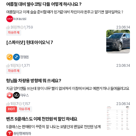
여름철 대비 발수코팅 다들 어떻게 하시나요 ?
여름철이고 이제 슬슬 준비할때가 된거같아서 차린이라 돈주고 맡기면 얼마일까오 ?
koraussi
3
11
1,759
23.06.14
자유주제
[스파이샷] 현대 아이오닉 7
정형돈
1
1
1,371
23.06.14
자유주제
형님들 차량용 방향제 뭐 쓰세요?
지금 양키캔들 쓰는데 향이 너무 빨리 없어져서 이참에 비싸고 예쁜거 하나 들여올려고요
추천 하나씩만 해주세요 ㅠㅠ
마우스
1
7
1,157
23.06.14
HOT
자유주제
벤츠 S클래스도 이제 천만원씩 할인 하네요
S클래스는 판매량이 꾸준히 잘 나오는 모델인데 왠일로 천만원 넘게
할인을 하네요 ㅎㅎ 굿굿 법인 구매는 추가로 더 받을 수 있다고 합니
동탄행복파파