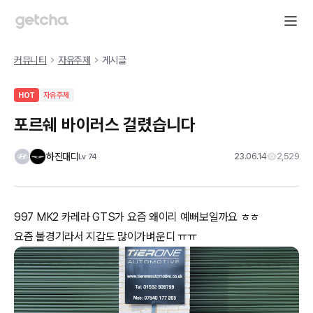
커뮤니티
자유주제
게시글
HOT
자유주제
포르쉐 바이러스 걸렸습니다
하진대디
23.06.14
2,529
Lv
74
997 MK2 카레라 GTS가 요즘 왜이리 예뻐보일까요 ㅎㅎ
요즘 불경기라서 지갑도 많이가벼운디 ㅠㅠ