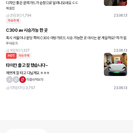
디자인 좋은 문콕가드가 순정으로 달려나오네요 ㄷㄷ
째둘럽
2
3
1,794
23.06.13
자유주제
C300 av 시승가능 한 곳
혹시 서울이나 분당 쪽에 C300 아방가르드 시승 가능한 곳 아시는 분 계실까요? 차가 없
뚜따로가
네요..
1
1
1,327
23.06.13
HOT
자유주제
타이칸 출고 잘 했습니다~
예쁘게 잘 타고 다닐게요 ㅎㅎㅎ
차를바꿔보자
17
17
3,757
23.06.13