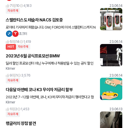
다
7
10
4,183
23.06.14
자유주제
스텔란티스도 테슬라 NACS 검토중
로이터 기사에서 퍼왔습니다. GM, FORD에 이어 스텔란티스까지 N
ACS 방식으로 넘어간다면, 결국 북미시장에선 나머지(폭바&현기)
초크미
도 도미노 아닐까 싶긴하네요. 이렇게 갑자기 확 기울어질거라곤 생
5
14
1,419
23.06.14
HOT
자유주제
2023년 6월 공식프로모션 BMW
딜러 할인 프로모션이 아닌 누구에게나 적용받을 수 있는 공식 할인
Kilmer
프로모션으로, 딜러님께 문의하시면 딜러사별 딜러님별 더 들어가는
혜택 확인할 수 있습니다. "320i는 500만원 받아 5,04
9
1
3,576
23.06.14
자유주제
다음달 아반떼 코나 K3 무이자 저금리 할부
2023년 7~12월 아반떼, 코나, K3에 무이자·저금리 행사한다고 합
Kilmer
니다. 개소세율이 5%로 환원됨에 따라 부담을 완화하기 위한 차원이
라고 하지만 소비가 줄어들지 말라고 선제적으로 대응하는
1
2
1,453
23.06.13
자유주제
랭글러의 장점 발견