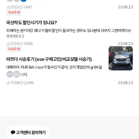
2
2
1,461
23.06.23
자유주제
국산차도 할인시기가 있나요?
외제차는 분기마감 때나 11월에 할인이 들어가는 경우도 있나본데 아부지 그렌저하이브
겟차168123
리드 알아보는데.. 혹시 국산차도 11월이나 아님 할인이 들어가는 시기가 있을까요?
2
4
1,669
23.06.23
자유주제
마쯔다 시승후기 (suv 구매고민/비교모델 시승기)
대륙에서 지내다보니 suv가 필수인거 같아, 산지 몇달만에 gr86을
처분하고 (세단시장도 많이 죽어서 공간필요없어도 suv가 대세인듯
cptjj
하네요) 하브 모델 위주로 SUV 알아보고있습니다. 우선 토요타
7
8
2,096
23.06.23
고객센터 문의하기