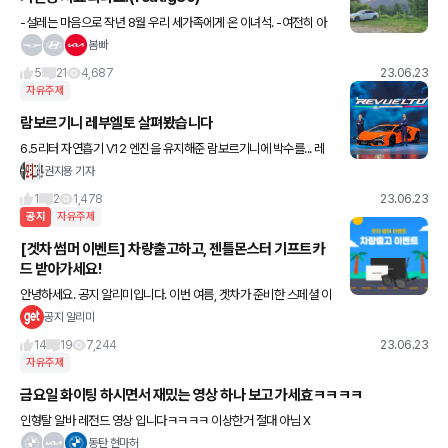
-설레는 마음으로 작년 8월 우리 세가족에게 온 이녀석. -여전히 아
이와 아내가 좋아하는 이녀석. -처음엔 승차감 좋은것 같았는데 지날
봄빠
수록 초심을 잃어가는 이녀석.(18인치에 ecs 넣었건만..)
5
21
4,687
23.06.23
자유주제
람보르기니 레부엘토 살펴봤습니다
6.5리터 자연흡기 V12 엔진을 유지해준 람보르기니에 박수를... 레
부엘토는 람보르기니의 새로운 플래그십으로 아벤타도르의 후속 모
권지용 기자
델입니다. 여전히 괴물같은 성능과 무시무시한 디자인이 특징입니
1
2
1,478
23.06.23
공지
자유주제
[겟차 썸머 이벤트] 차량출고하고, 젠틀몬스터 기프트카
드 받아가세요!
안녕하세요. 공지 알리미입니다. 이번 여름, 겟차가 준비한 스페셜 이
벤트🏖 새로운 차량과 함께 더욱 멋지게 떠나보세요🚘 *이벤트 결
공지 알리미
과는 커뮤니티를 통해 8월 3일 발표 예정입니다. 👇🏻
14
19
7,244
23.06.23
자유주제
금요일 화이팅 하시면서 재밌는 영상 하나 보고 가세효ㅋㅋㅋㅋ
인형탈 알바 레전드 영상 입니다ㅋㅋㅋㅋ 이상한거 절대 아님 X
동탄 현마허