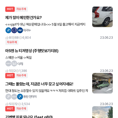
HOT
자유주제
제가 많이 예민한건가요?
<<<ppf가 아닌 색상문제입니다>>> 5월 9일 출고해서 지금까지
타고다니다가 시공 보완하러 틴팅샵에 갔는데 차량 색상에서 위화감
뭐라누
이 느껴지더라구요 ㅎㅎ 이정도로 심한 차량은 여태까지 본적도 들
8
68
6,804
23.06.23
자유주제
아5엔 뉴 티져영상 (주행맛보기리뷰)
스웨덴->서울->독일
cptjj
1
2
1,386
23.06.23
HOT
자유주제
그때는 몰랐는데, 지금은 너무 갖고 싶어지네요!
한대 정도는 소장할수 있지 않을까요ㅋㅋㅋ 저희집 아파트 입주민 차
인데 매번 볼때마다 병적관리 + 타보고 싶은 생각이 들 정도에요ㅋ
동탄 현마허
ㅋ
5
12
3,534
23.06.23
HOT
자유주제
기변병 치료 되나요.(feat.g80)