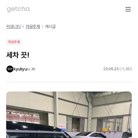
커뮤니티
자유주제
게시글
자유주제
세차 끗!
kyukyu
23.06.23
1,382
Lv
36