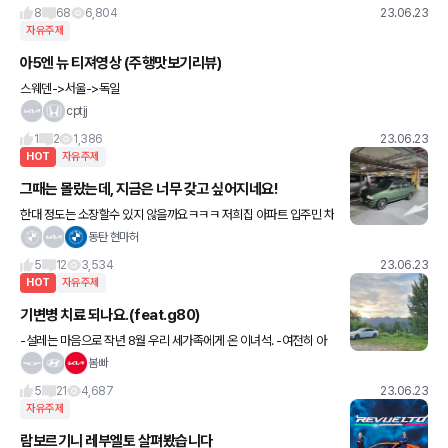
이 느껴지더라구요 ㅎㅎ 이정도로 심한 차량은 여태까지 본적도 들
8
68
6,804
23.06.23
자유주제
아5엔 뉴 티져영상 (주행맛보기리뷰)
스웨덴->서울->독일
cptjj
1
2
1,386
23.06.23
HOT
자유주제
그때는 몰랐는데, 지금은 너무 갖고 싶어지네요!
한대 정도는 소장할수 있지 않을까요ㅋㅋㅋ 저희집 아파트 입주민 차
인데 매번 볼때마다 병적관리 + 타보고 싶은 생각이 들 정도에요ㅋ
동탄 현마허
ㅋ
5
12
3,534
23.06.23
HOT
자유주제
기변병 치료 되나요.(feat.g80)
-설레는 마음으로 작년 8월 우리 세가족에게 온 이녀석. -여전히 아
이와 아내가 좋아하는 이녀석. -처음엔 승차감 좋은것 같았는데 지날
봄빠
수록 초심을 잃어가는 이녀석.(18인치에 ecs 넣었건만..)
5
21
4,687
23.06.23
자유주제
람보르기니 레부엘토 살펴봤습니다