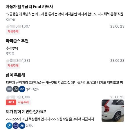
자동차 할부금리 Feat 카드사
"2금융권에 해당하는 카드사를 통하는 것이 이자뿐만 아니라 한도도 넉넉해서 은행 직원
Kilmer
도 놀란 모습. 최대 한도와 금리는 은행 4700만원(연 6.2%), 카드사 8000만원(연 5.
3%)으로
1
0
1,607
23.06.23
자유주제
파파존스 추천
추천부탁
후지통
0
2
1,381
23.06.23
자유주제
삶이 무료해
패턴과 규칙따라 코인으로 돈버는것도 지겹고 집에서 놀거리도 없고 나가도 재미없고 피
곤함 ㅠㅠ
gv80안티
1
3
1,309
23.06.23
HOT
자유주제
제가 많이 예민한건가요?
<<<ppf가 아닌 색상문제입니다>>> 5월 9일 출고해서 지금까지
타고다니다가 시공 보완하러 틴팅샵에 갔는데 차량 색상에서 위화감
뭐라누