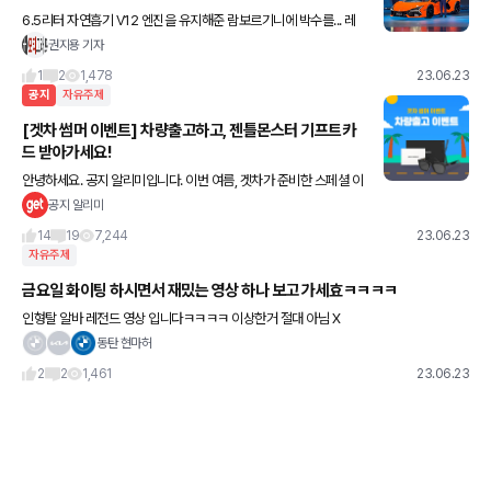
6.5리터 자연흡기 V12 엔진을 유지해준 람보르기니에 박수를... 레
부엘토는 람보르기니의 새로운 플래그십으로 아벤타도르의 후속 모
권지용 기자
델입니다. 여전히 괴물같은 성능과 무시무시한 디자인이 특징입니
1
2
1,478
23.06.23
공지
자유주제
[겟차 썸머 이벤트] 차량출고하고, 젠틀몬스터 기프트카
드 받아가세요!
안녕하세요. 공지 알리미입니다. 이번 여름, 겟차가 준비한 스페셜 이
벤트🏖 새로운 차량과 함께 더욱 멋지게 떠나보세요🚘 *이벤트 결
공지 알리미
과는 커뮤니티를 통해 8월 3일 발표 예정입니다. 👇🏻
14
19
7,244
23.06.23
자유주제
금요일 화이팅 하시면서 재밌는 영상 하나 보고 가세효ㅋㅋㅋㅋ
인형탈 알바 레전드 영상 입니다ㅋㅋㅋㅋ 이상한거 절대 아님 X
동탄 현마허
2
2
1,461
23.06.23