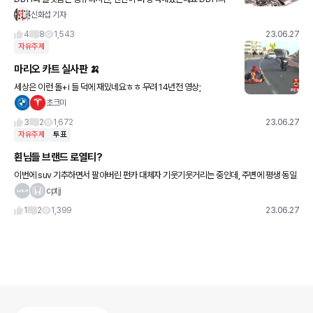
5.2리터 12기통 엔진(608마력)보다 더 강력한 4.0리터 V8 트윈터
신화섭 기자
보 엔진(680마력)이 들어갔습니다. 이 차... 시
4
8
1,543
23.06.27
자유주제
마리오 카트 실사판 🍌
세상은 이런 돌+i 들 덕에 재밌네요ㅎㅎ 무려 14년전 영상;
초크미
3
2
1,672
23.06.27
자유주제
투표
횐님들 브랜드 로열티?
이번에 suv 기추하면서 팔아버린 펀카 대체자 기웃기웃거리는 중인데, 주변에 평생 동일
브랜드 타시는분들이 꽤나 많더군요? 그러면서 왜 나는 브랜드 로열티가 없지라고 생각
cptjj
해보니 전 잡식이더군요 ㅎㅎ
1
2
1,399
23.06.27