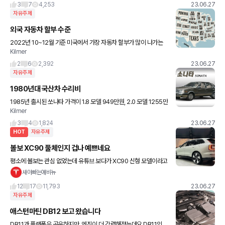
3
7
4,253
23.06.27
자유주제
외국 자동차 할부 수준
2022년 10~12월 기준 미국에서 가장 자동차 할부가 많이 나가는
Kilmer
주는 텍사스 주이고 적은 주는 버몬트 주였다고 합니다. 텍사스(Tex
as) - 남부에 있는 커다란 곳 버몬트(Vermont
2
6
2,392
23.06.27
자유주제
1980년대 국산차 수리비
1985년 출시된 쏘나타 가격이 1.8 모델 949만원, 2.0 모델 1255만
Kilmer
원이었습니다. 대기업 초봉이 동아일보 1984년 9월 1일자에 나오기
를 현대 30만원, LG 30.5만원, 삼성
3
4
1,824
23.06.27
HOT
자유주제
볼보 XC90 풀체인지 겁나 예쁘네요
평소에 볼보는 관심 없었는데 유튜브 보다가 XC90 신형 모델이라고
뜨길래 봤는데 깜놀 ㅋㅋㅋ 이름이 EX90으로 바뀌었더라고요? 아
새아빠는애비뉴
쉽게도 전기차로만 나오네요 배터리 111kwh, 517마
12
17
11,793
23.06.27
자유주제
애스턴마틴 DB12 보고 왔습니다
DB11과 플랫폼은 공유하지만, 엔진이 더 강력해졌는데요 DB11의