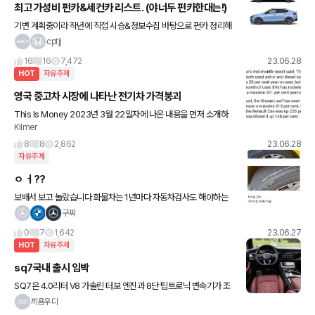
최고 가성비 펀카&세컨카 리스트. (야너두 펀카한대는!)
기변 계획중이라 작년에 직접 시승&정보수집 바탕으로 펀카 정리해
보려 합니다. 1. 현대의 자존심 N. 가격: 3만달러 초중반 (아N,코나N)
cptjj
장점: 북미에서 최고의 가성비 펀카라고 평가할만큼
16
16
7,472
23.06.28
HOT
자유주제
영국 중고차 시장에 나타난 전기차 가격붕괴
This Is Money 2023년 3월 22일자에 나온 내용을 먼저 소개하
Kilmer
고, The Sun 2023년 6월 23일자에 나타난 중고인기 랭킹 확인합
니다. "Auto Trader (SK엔카 같은
8
8
2,862
23.06.28
자유주제
ㅇ ㅓ??
보배서 보고 놀랐습니다 화물차는 1년마다 자동차검사도 해야하는
데 저게 말이되나 싶을정도군여...
구찌
0
7
1,642
23.06.27
HOT
자유주제
sq7국내 출시 임박
SQ7은 4.0리터 V8 가솔린 터보 엔진과 8단 팁트로닉 변속기가 조
합돼 최고출력 507마력, 최대토크 78.5kgm의 성능을 낸다. 정지
끼욤우디
상태에서 100km/h까지 4.1초만에 가속한다. 최고속도