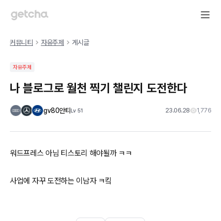
커뮤니티
자유주제
게시글
자유주제
나 블로그로 월천 찍기 챌린지 도전한다
gv80안티
23.06.28
1,776
Lv
51
워드프레스 아님 티스토리 해야될까 ㅋㅋ
사업에 자꾸 도전하는 이남자 ㅋ킼