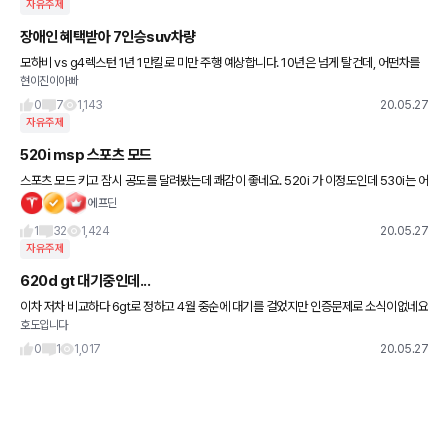
자유주제
장애인 혜택받아 7인승suv차량
모하비 vs g4렉스턴 1년 1만킬로 미만 주행 예상합니다. 10년은 넘게 탈건데, 어떤차를
현이진이아빠
사야 할까요? 40대후반, 자식 2명, 현금성자산 4억, 부동산 10억이상
0
7
1,143
20.05.27
자유주제
520i msp 스포츠 모드
스포츠 모드 키고 잠시 공도를 달려봤는데 쾌감이 좋네요. 520i 가 이정도인데 530i는 어
떨까 싶습니다. 당분간 재밌게 써먹을거 같네요. 잠시 보조 ECU jb4인가 구매를 고민했
에프딘
던 1인입니다
1
32
1,424
20.05.27
자유주제
620d gt 대기중인데...
이차 저차 비교하다 6gt로 정하고 4월 중순에 대기를 걸었지만 인증문제로 소식이없네요
호도입니다
지금타는차가 7월반납인데 딜러사도 알수없다하는데 기다려야할지 다른차로가야할지
고민이네요 아시는분계시나요?
0
1
1,017
20.05.27