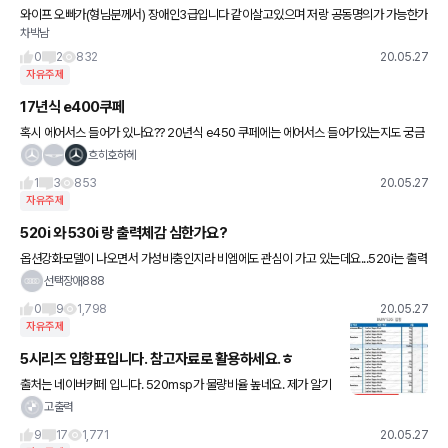
와이프 오빠가(형님분께서) 장애인3급입니다 같이살고있으며 저랑 공동명의가 가능한가
차박남
요? 99대1로 하면 99를 제가 1를 형님 지분으로나누면 취등록세 및 개소세가 면제가 되
는거 맞나요? 궁금합니
0
2
832
20.05.27
자유주제
17년식 e400쿠페
혹시 에어서스 들어가 있나요?? 20년식 e450 쿠페에는 에어서스 들어가있는지도 궁금
합니다.
흐히호하헤
1
3
853
20.05.27
자유주제
520i 와 530i 랑 출력체감 심한가요?
옵션강화모델이 나오면서 가성비충인지라 비엠에도 관심이 가고 있는데요...520i는 출력
이 좀 약해보여서....그래도 국산중형보다야 잘 나가겠지만...집사람의 구형씨클이 딱 520
선택장애888
i 출력인데 막상 밟
0
9
1,798
20.05.27
자유주제
5시리즈 입항표입니다. 참고자료로 활용하세요.ㅎ
출처는 네이버카페 입니다. 520msp가 물량비율 높네요. 제가 알기
로는 차량 대수 절대값이 아니라서, 엄청 쏟아진다고 보기에는 무리
고출력
가 있구요, 전체물량중 비율정도로 봐주시면 될것같습니다. 개
9
17
1,771
20.05.27