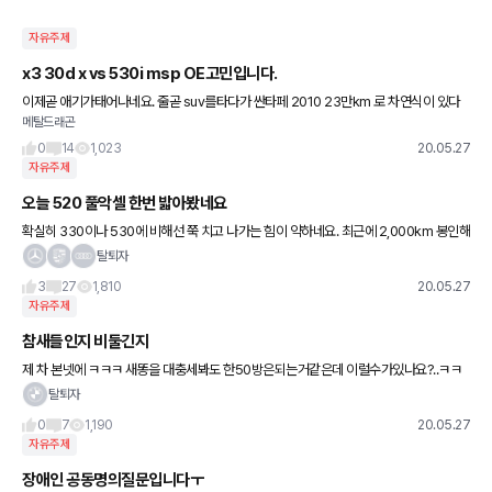
자유주제
x3 30d x vs 530i msp OE고민입니다.
이제곧 애기가태어나네요. 줄곧 suv를타다가 싼타페 2010 23만km 로 차연식이 있다
메탈드래곤
보니 진동이있어 차를 구입할려고하는데.. 어떤차를해야할지 고민이네요. 왠지 아기가 태
어나면 짐도 많을것
0
14
1,023
20.05.27
자유주제
오늘 520 풀악셀 한번 밟아봤네요
확실히 330이나 530에 비해선 쭉 치고 나가는 힘이 약하네요. 최근에 2,000km 봉인해
제 되어 오늘 지방에 갈 일이 있어서 풀악셀 한 번 밟아봤는데 기대보단 잘 나가고 기대는
탈퇴자
하면 안되는 것
3
27
1,810
20.05.27
자유주제
참새들인지 비둘긴지
제 차 본넷에 ㅋㅋㅋ 새똥을 대충세봐도 한50방은되는거같은데 이럴수가있나요?..ㅋㅋ
ㅋ 아효 이참에 자동세차기 한번 돌리구 왓슴니다
탈퇴자
0
7
1,190
20.05.27
자유주제
장애인 공동명의질문입니다ㅜ