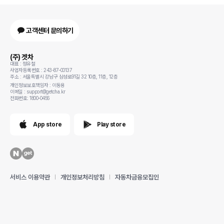
고객센터 문의하기
(주) 겟차
대표 : 정유철
사업자등록번호 : 243-87-00137
주소 : 서울특별시 강남구 삼성로91길 32 10층, 11층, 12층
개인정보보호책임자 : 이동용
이메일 : support@getcha.kr
전화번호: 1800-0456
App store
Play store
서비스 이용약관
개인정보처리방침
자동차금융모집인