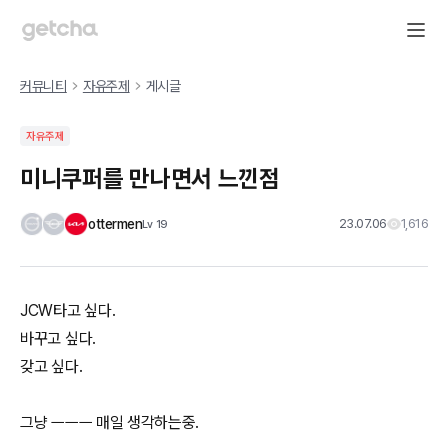
커뮤니티
자유주제
게시글
자유주제
미니쿠퍼를 만나면서 느낀점
ottermen
23.07.06
1,616
Lv
19
JCW타고 싶다.
바꾸고 싶다.
갖고 싶다.
그냥 ㅡㅡㅡ 매일 생각하는중.