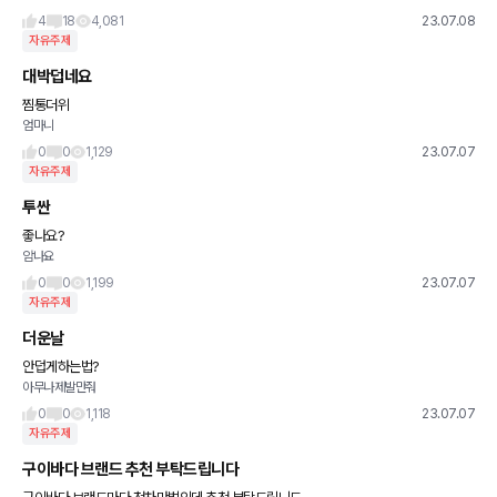
네요?? 와이파이로 연결해서 확인하는데 와이파이 연결도 잘
4
18
4,081
23.07.08
자유주제
대박덥네요
찜통더위
엄마니
0
0
1,129
23.07.07
자유주제
투싼
좋나요?
암나요
0
0
1,199
23.07.07
자유주제
더운날
안덥게하는법?
아무나제발만줘
0
0
1,118
23.07.07
자유주제
구이바다 브랜드 추천 부탁드립니다