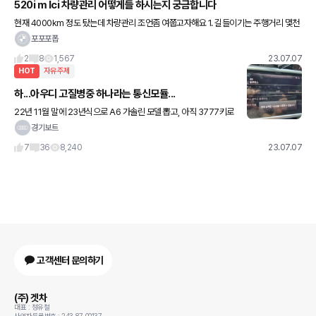
520i m lci 차량관리 어떻게들 하시는지 궁금합니다
현재 4000km 정도 탔는데 차량관리 조언좀 여쭙고자해요 1. 길들이기는 주행거리 몇천
까지하고 rpm 올려도되고 스포츠/에코 모드 변경해도 되는지 2. 오일교환주기 3. 일반유
포포포폽
2
8
1,567
23.07.07
HOT
자유주제
하...아우디 고질병중 하나라는 통신모듈...
22년 11월 말에 23년식으로 A6 가솔린 모델 뽑고, 아직 3777키로
밖에 안탔는데, 운전중에 갑자기 노래가 끈기더라구요. (휴대폰 멜론
경기보트
안드로이드오토 연동) 그다음부터는 아애 휴대폰과 연동이
7
36
8,240
23.07.07
고객센터 문의하기
(주) 겟차
대표 : 정유철
사업자등록번호 : 243-87-00137