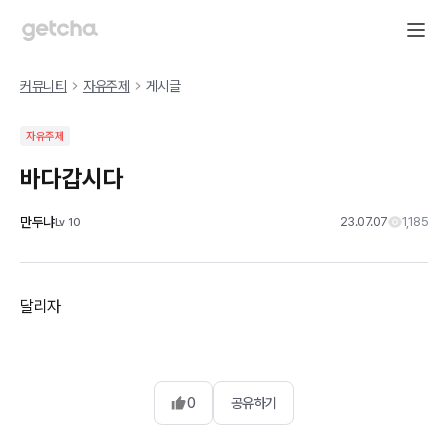
커뮤니티
자유주제
게시글
자유주제
바다갑시다
만두냐
23.07.07
1,185
Lv
10
달리자
0
공유하기