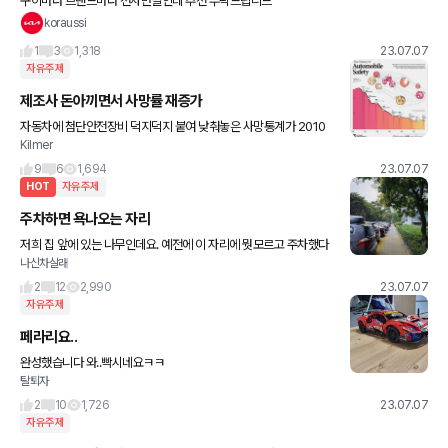
구이바다 브랜드마다 천차만벌인데 추천 부탁드립니드
koraussi
1
3
1,318
23.07.07
자유주제
제조사 돈아끼면서 사망률 재증가
자동차에 첨단안전장비 덕지덕지 붙여 낮춰놓은 사망통계가 2010
Kilmer
년대 중반이후 재증가합니다. (2014년 바닥찍고 반등. 출처 Visual
Capitalist) 프리미엄 브랜드에 적극적 원가아끼
9
6
1,694
23.07.07
HOT
자유주제
주차하면 욕나오는 자리
저희 집 앞에 있는 나무인데요. 예전에 이 자리에 뭣모르고 주차했다
나신차살래
가 세차할 때 너무 고통 받아서 아무리 자리가 없어도 차라리 새똥을
맞거나 이중 주차를 하지 여기엔 절대 안합니다ㅠㅠㅠ 관리 사무
2
12
2,990
23.07.07
자유주제
페라리요..
완성했습니다 와..빡시네요ㅋㅋ
탈퇴자
2
10
1,726
23.07.07
자유주제