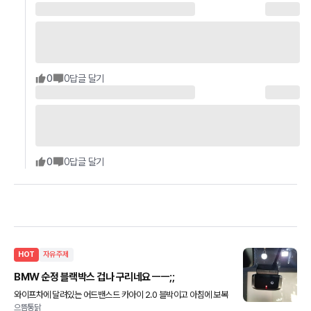
0
0
답글 달기
0
0
답글 달기
HOT
자유주제
BMW 순정 블랙박스 겁나 구리네요 ㅡㅡ;;
와이프차에 달려있는 어드밴스드 카아이 2.0 블박이고 아침에 보복
으뜸통닭
운전 당해서 신고하려고 블박 기록 까보니까 녹화가 전혀 안되어 있