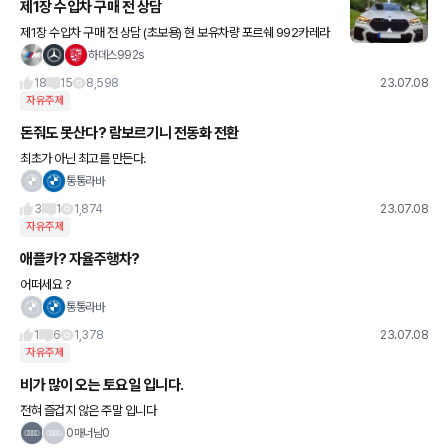
제1장 수입차 구매 전 상담
제1장 수입차 구매 전 상담 (초보용) 현 보유차량 포르쉐 992카레라
s 포르쉐 파라메라4 BMW X6M50i ☆돈이 많으신 분은 이글 넘기
하데스992s
세요^^ ☆수입차 구매 초보자 아니면 이글 넘기세요^^
18
15
8,598
23.07.08
자유주제
돈줘도 못산다? 람보르기니 전동화 전환
최초가 아닌 최고를 만든다.
통통라바
3
1
1,874
23.07.08
자유주제
애플카? 자율주행차?
어떠세요 ?
통통라바
1
6
1,378
23.07.08
자유주제
비가 많이 오는 토요일 입니다.
전혀 즐겁지 않은 주말 입니다
0매너남0