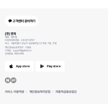
고객센터 문의하기
(주) 겟차
대표 : 정유철
사업자등록번호 : 243-87-00137
주소 : 서울특별시 강남구 삼성로91길 32 10층, 11층, 12층
개인정보보호책임자 : 이동용
이메일 : support@getcha.kr
전화번호: 1800-0456
App store
Play store
서비스 이용약관
개인정보처리방침
자동차금융모집인