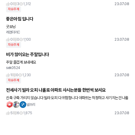
0
3
1,312
23.07.08
자유주제
좋은아침 입니다
굿모닝
레젼더리C
0
0
1,100
23.07.08
자유주제
비가 많이오는 주말입니다
주말 즐겁게 보내세요
sek0524
1
0
1,230
23.07.08
자유주제
전세사기 빌라 오피 나홀로 아파트 사시는분들 한번씩 보셔요
신축 구축 가리지 않습니다 빌라 오피 다 위험합니다 아파트는 작정하고 사기치는건 나홀
로 아파트정도 일겁니다 대단지 아파트의 경우 신축이던 구축이던 전세가율이 낮아서 그
널쓰리
럴 확률이 없고 아직까진 대단지
5
6
1,875
23.07.08