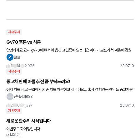
자유주제
Gv70 후륜 vs 사륜
안녕하세요 요새 gv70에 빠져서 옵션 고민중에 있는데요 취미가 보드라서 겨울에 강원
권 스키장으로 자주 다니는상황에서 사륜 도움이 많이 될까요? 윈터타이어는 무조건 장
굴귤
착한다는 전제하에 후륜 vs
1
14
2,975
23.07.10
자유주제
중고차 판매 어플 추전 좀 부탁드려요!
어제 차를 새로 구입해서 기존 차를 처분하고 싶은데요… 혹시 경험있는 형님들 중고차판
매어플 추전 부탁드립니다. 꾸벅!
선택장애888
2
6
1,327
23.07.10
자유주제
새로운 한주의 시작입니다
이번주도 화이팅입니다
sek0524