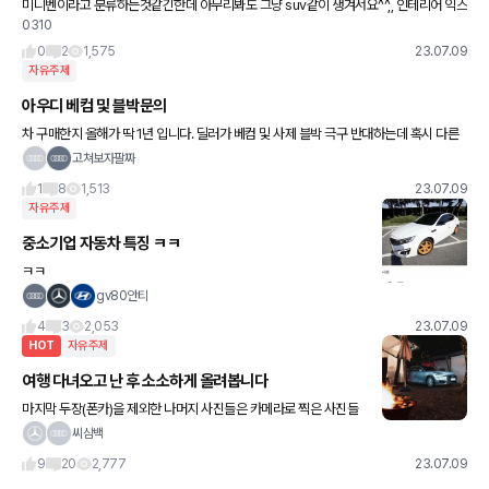
미니벤이라고 분류하는것같긴한데 아무리봐도 그냥 suv같이 생겨서요^^,, 인테리어 익스
0310
테리어 다 너무 맘에들고 옵션도 좋아서 참 땡기네요
0
2
1,575
23.07.09
자유주제
아우디 베컴 및 블박문의
차 구매한지 올해가 딱 1년 입니다. 딜러가 베컴 및 사제 블박 극구 반대하는데 혹시 다른
분들은 어떤 가요? 순정 블박 넘 구려요.
고쳐보자팔짜
1
8
1,513
23.07.09
자유주제
중소기업 자동차 특징 ㅋㅋ
ㅋㅋ
gv80안티
4
3
2,053
23.07.09
HOT
자유주제
여행 다녀오고 난 후 소소하게 올려봅니다
마지막 두장(폰카)을 제외한 나머지 사진들은 카메라로 찍은 사진들
입니다..!⛺️
씨삼백
9
20
2,777
23.07.09