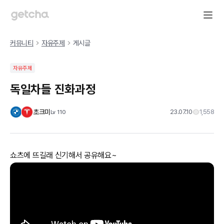
커뮤니티
자유주제
게시글
자유주제
독일차들 진화과정
초크미
23.07.10
1,558
Lv
110
쇼츠에 뜨길래 신기해서 공유해요~