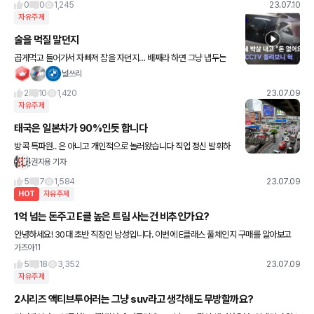
0
0
1,245
23.07.10
자유주제
술을 먹질 말던지
곱게먹고 들어가서 자빠져 잠을 자던지… 배째라 하면 그냥 냅두는
나라도 문제같은데 이정도면… 뭔 날벼락인가요 차주님은 ㅠ
널쓰리
2
10
1,420
23.07.09
자유주제
태국은 일본차가 90%인듯 합니다
방콕 특파원.. 은 아니고 개인적으로 놀러왔습니다 직업 정신 발휘하
며 자동차 문화를 살펴보고 있습니다. 이하 방콕기준입니다. 태국은
권지용 기자
영국 일본과 같은 우핸들, 좌측 통행입니다. 방콕시내는 고가
5
7
1,584
23.07.09
HOT
자유주제
1억 넘는 돈주고 E클 높은 트림 사는건 비추인가요?
안녕하세요! 30대 초반 직장인 남성입니다. 이번에 E클래스 풀체인지 구매를 알아보고
가즈아11
있는데요. 개인적으로 인테리어도 그렇고 잘 나온거 같은데 가격도 그만큼 오른다고 해서
고민입니다. 대략 1억
5
18
3,352
23.07.09
자유주제
2시리즈 액티브투어러는 그냥 suv라고 생각해도 무방할까요?