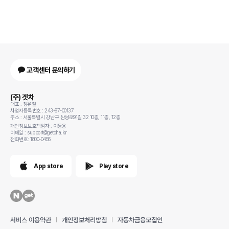
고객센터 문의하기
(주) 겟차
대표 : 정유철
사업자등록번호 : 243-87-00137
주소 : 서울특별시 강남구 삼성로91길 32 10층, 11층, 12층
개인정보보호책임자 : 이동용
이메일 : support@getcha.kr
전화번호: 1800-0456
App store
Play store
서비스 이용약관
개인정보처리방침
자동차금융모집인