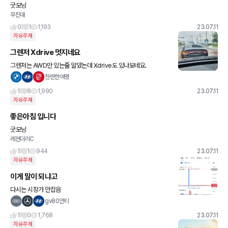
굿모닝
무친대
0
1
1,193
23.07.11
자유주제
그렌저 Xdrive 멋지네요
그렌저는 AWD만 있는줄 알았는데 Xdrive도 있나보네요.
찬란한여명
1
6
1,990
23.07.11
자유주제
좋은아침 입니다
굿모닝
레젼더리C
1
1
944
23.07.11
자유주제
이게 말이 되냐고
다시는 시장가 안잡음
gv80안티
1
0
1,768
23.07.11
자유주제