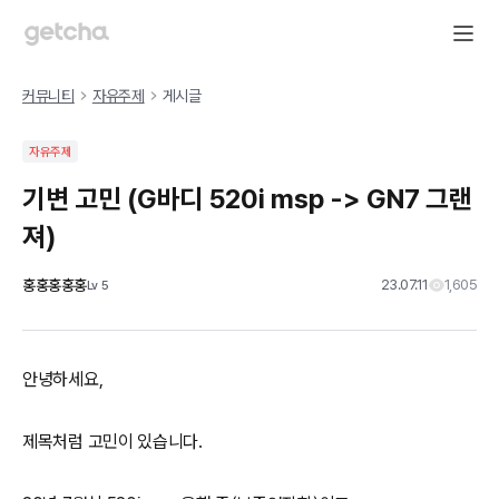
커뮤니티
자유주제
게시글
자유주제
기변 고민 (G바디 520i msp -> GN7 그랜
져)
홍홍홍홍홍
23.07.11
1,605
Lv
5
안녕하세요,
제목처럼 고민이 있습니다.