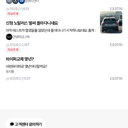
기민감주를 다 알고 있으며 경제적 계급표 같은걸 다알고 여자애들은 자기가 가치 높다는
gv80안티
걸 이용해서 남자로
1
5
1,613
23.07.10
자유주제
신형 노틸러스 벌써 돌아다니네요
아직 테스트카 멀었을줄 알았는데 돌아다니기 시작하나보네요 출처 :
네이버 카페 링하사
안녕하십니까~
2
4
2,167
23.07.10
자유주제
와이퍼교체 몇년?
어떤와이퍼로 몇년마다할까요?
후지통
0
5
1,537
23.07.10
고객센터 문의하기