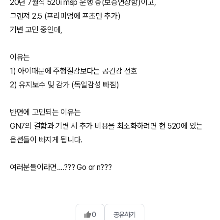
20년 7월식 520i msp 운행 중(보증연장함)이고,
그랜져 2.5 (프리미엄에 프초만 추가)
기변 고민 중인데,
이유는
1) 아이때문에 주행질감보다는 공간감 선호
2) 유지보수 및 감가 (독일감성 빠짐)
반면에 고민되는 이유는
GN7의 결함과 기변 시 추가 비용을 최소화하려면 현 520에 있는
옵션들이 빠지게 됩니다.
여러분들이라면....??? Go or n???
0
공유하기