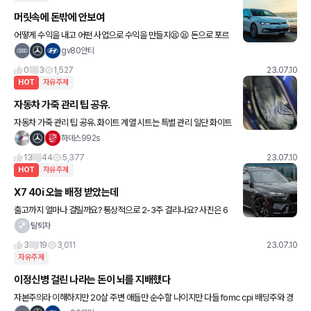
머릿속에 돈밖에 안보여
어떻게 수익을 내고 어떤 사업으로 수익을 만들지😫😫 돈으로 포르
쉐랑 예쁜여자를 살 생각에 머릿속에 온통 돈벌 생각뿐 유튜브도 다
gv80안티
시 열심히 해볼려고 ㅋㅋ
0
3
1,527
23.07.10
HOT
자유주제
자동차 가죽 관리 팁 공유.
자동차 가죽 관리 팁 공유. 화이트 계열 시트는 특별 관리 일단 화이트
계열을 구매했다면 각오해야 함 애마 992는 21년식이며 2년이 넘
하데스992s
었습니다 지금 시트는 크레용 색이며 가죽이 울거나 이
13
44
5,377
23.07.10
HOT
자유주제
X7 40i 오늘 배정 받았는데
출고까지 얼마나 걸릴까요? 통상적으로 2-3주 걸리나요? 사진은 6
0입니다 😁
탈퇴자
3
19
3,011
23.07.10
자유주제
이정신병 걸린 나라는 돈이 뇌를 지배했다
자본주의라 이해하지만 20살 주변 애들만 순수할 나이지만 다들 fomc cpi 배당주와 경