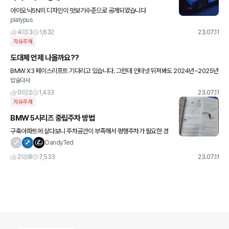
아이오닉5N의 디자인이 맛보기수준으로 공개되었습니다
platypus
4
3
1,632
23.07.11
자유주제
도대체 언제 나올까요??
BMW X3 페이스리프트 기다리고 있습니다. 그런데 인터넷 뒤져봐도 2024년~2025년
밥술다사
이라고만 나오는데요. 엇비슷한 정확한 일정이 없다보니 마냥 기다리기 너무 답답합니다.
BMW X3 페이스리브
0
2
1,433
23.07.11
자유주제
BMW 5시리즈 중립주차 방법
구축아파트에 살다보니 주차공간이 부족해서 평행주차가 필요한 경
우가 많은데 다들 비엠은 안된다고 하셔서 좌절중이었습니다. 그런데
DandyTed
혹시나하는 맘에 매뉴얼 정독하다보니 아래방법을 사용하면 가능한
2
8
7,533
23.07.11
게 아닌