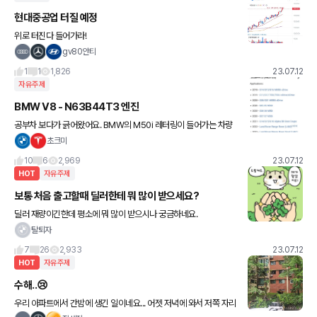
현대중공업 터질 예정
위로 터진다 들어가라!
gv80안티
1
1
1,826
23.07.12
자유주제
BMW V8 - N63B44T3 엔진
공부차 보다가 긁어왔어요. BMW의 M50i 레터링이 들어가는 차량
에 들어가는 8기통 엔진입니다. 작년에 출시한 레인지로버에도 이 엔
초크미
진이 들어갑니다. BMW N63 은 트윈 터보차지 V8 가솔린 엔
10
6
2,969
23.07.12
HOT
자유주제
보통 처음 출고할때 딜러한테 뭐 많이 받으세요?
딜러 재량이긴한데 평소에 뭐 많이 받으시나 궁금하네요.
탈퇴자
7
26
2,933
23.07.12
HOT
자유주제
수해..😢
우리 아파트에서 간밤에 생긴 일이네요... 어젯 저녁에 와서 저쪽 자리