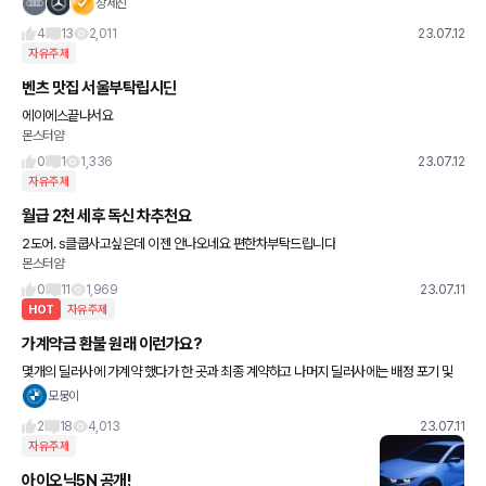
근처에 주차하려다가 그냥 다른데 세웠었는데... 아침에 지나가다보
장세진
니 나무가 쓰러져 있네요. 헐... 제 차가 저 밑에 깔려 있
4
13
2,011
23.07.12
자유주제
벤츠 맛집 서울부탁립시딘
에이에스끝나서요
몬스터얌
0
1
1,336
23.07.12
자유주제
월급 2천 세후 독신 차추천요
2도어. s클쿱사고싶은데 이젠 안나오네요 편한차부탁드립니다
몬스터얌
0
11
1,969
23.07.11
HOT
자유주제
가계약금 환불 원래 이런가요?
몇개의 딜러사에 가계약 했다가 한 곳과 최종 계약하고 나머지 딜러사에는 배정 포기 및
환불 요청을 했습니다. 대부분은 1주일 뒤 정상 환불이 되었는데, 마지막 1개사는 1달째
모뭉이
감감무소식 입니다.
2
18
4,013
23.07.11
자유주제
아이오닉5N 공개!