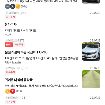
0.운전면허취득(20세) 저는 대학에 들어가자마자 더 바빠지기 전에
운전 면허를 따놓자고 생각해서 입학도 하기 전에 면허시험을 등록해
장세진
놨는데요.. 하필 그 날이 신입생OT 가는 날이랑 겹쳐서 못 따고
13
8
1,978
23.07.13
자유주제
장마주차
지하에 대나요 지상에 대나요
후지통
0
2
1,279
23.07.13
HOT
자유주제
운전 개같이 하는 국산차 TOP10
1. 하얀색 K5 2. 카니발 관짝 에디션 3. 르노 탈리스만 앰블럼 튜닝한
익명의 보노보노
SM6 4. 뽕따블루 벨로스터 N & 아반떼 N 5. 겨자색 아반떼 AD 스
포츠 6.
12
20
3,865
23.07.13
자유주제
귀여운 녀석이 등장🐸
촌에 하루 세워뒀더니 청깨구리 두 마리나 숨어있다가 나오더라고요
근거리 이동이라 금방 도착 후 풀숲으로 돌려보내주었어요 근데 개구
여드름
리는 뜨거워도 촉촉하네요ㅋ 먹어랏
8
9
1,404
23.07.13
자유주제