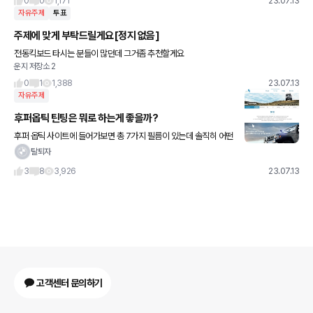
0
0
1,171
23.07.13
자유주제
투표
주제에 맞게 부탁드릴게요[정지 없음]
전동킥보드 타시는 분들이 많던데 그거좀 추천할게요
운지 저장소 2
0
1
1,388
23.07.13
자유주제
후퍼옵틱 틴팅은 뭐로 하는게 좋을까?
후퍼 옵틱 사이트에 들어가보면 총 7가지 필름이 있는데 솔직히 어떤
필름이 좋은지 잘 모르겠습니다. 가장 낮은 GK와 DREI 4-5배 가량
탈퇴자
차이가 나는데 이게 솔직히 의미 있을지 모르겠습
3
8
3,926
23.07.13
고객센터 문의하기