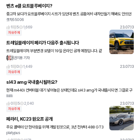
벤츠 e클 요트블루베이지?
중고차 보다가 요트블루베이지 시트가 있던데 벤츠 공홈에서 내차만들기 해봐도 안뜨던
겟차55006
데 한정이였나요?
1
5
1,669
23.07.13
자유주제
트레일블레이저 페리가 다음주 출시됩니다
트레일블레이저 부분변경 모델이 19일 온라인 공개 예정입니다. 같
은 소형 SUV인 트랙스의 인기로 조금은 주춤한 모습인데... 과연 어
권지용 기자
떤 식으로 차별점을 둘 지 기대되네요.
1
0
1,449
23.07.13
자유주제
sl43 amg 국내출시될까요?
현재 m440i 컨버터블 대기 넣어놓은 상태인데요 sl43 amg가 국내출시되면 그걸로 구
lliillli
입하려 합니다. 국내출시 가능성 있을까요? 그리고 둘중에 sl43구입하는게 낫겠죠?
0
5
2,040
23.07.13
자유주제
페라리, KC23 원오프 공개
주요 콜렉터 단 한사람을 위해 개발된것으로, 3년 전부터 488 GT3
platypus
에보2020 기반으로 제작되었으며 곧 개최되는 굿우드 페스티벌 오
브 스피드에서 오프라인 공개 예정입니다.