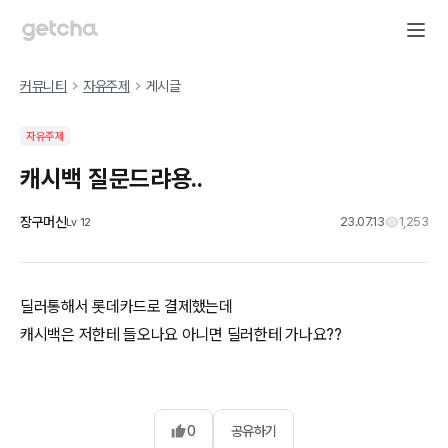
커뮤니티
자유주제
게시글
자유주제
캐시백 질문드랴용..
장구머신
23.07.13
1,253
Lv
12
딜러통해서 롯데카드로 결제했는데
캐시백은 저한테 들오나요 아니면 딜러한테 가나요??
0
공유하기