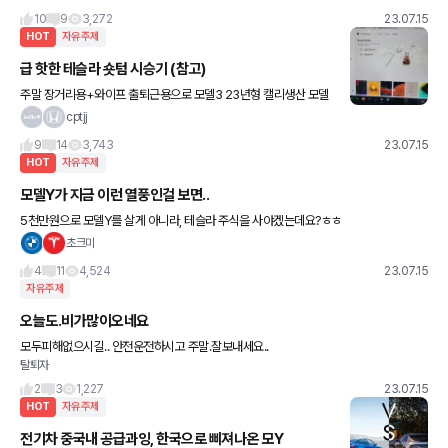
10
9
3,272
23.07.15
HOT
자유주제
급 핫한 테슬라 숏텀 시승기 (참고)
주말 장거리용+와이프 출퇴근용으로 모델3 23년형 캘리생산 모델
운용중입니다. (센서 삭제모델) 장점: 1.슈퍼차져 네트워크랑 충전 간
cptjj
편함, 충전기 오류 관리부분에서 넘사입니다. 장거리갈때도 따
9
14
3,743
23.07.15
HOT
자유주제
모델Y가 지금 이런 열풍인걸 보면..
5천만원으로 모델Y를 살게 아니라, 테슬라 주식을 사야겠는데요?ㅎㅎ
초크미
4
11
4,524
23.07.15
자유주제
오늘도.비가많이오네요
모두피해없으시길.. 안전운전하시고 주말.잘보내세요..
탈퇴자
2
3
1,227
23.07.15
HOT
자유주제
전기차 중국내 공급과잉, 한국으로 삐져나온 모Y