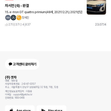
차서전 (6) - 완결
15. e~tron GT quattro primium(48세, 2021.12.21.) 2021년은
제 차생사에서 가장 버라어티한(?) 해인 것 같습니다. 이렇게 된 이유
장세진
중에는 이 겟차라는
27
37
4,837
23.07.14
고객센터 문의하기
(주) 겟차
대표 : 정유철
사업자등록번호 : 243-87-00137
주소 : 서울특별시 강남구 삼성로91길 32 10층, 11층, 12층
개인정보보호책임자 : 이동용
이메일 : support@getcha.kr
전화번호: 1800-0456
App store
Play store