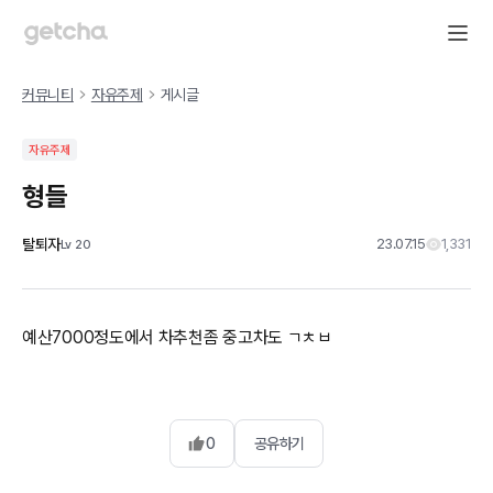
커뮤니티
자유주제
게시글
자유주제
형들
탈퇴자
23.07.15
1,331
Lv
20
예산7000정도에서 차추천좀 중고차도 ㄱㅊㅂ
0
공유하기