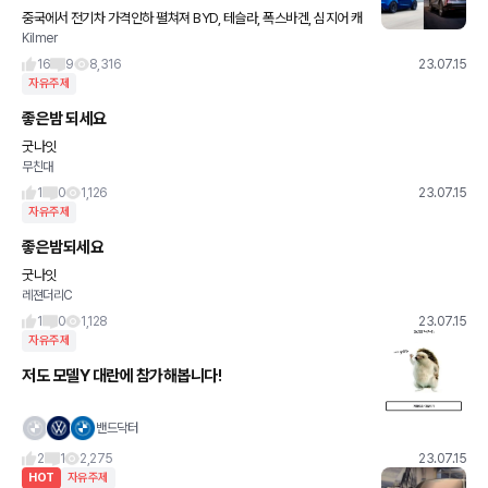
중국에서 전기차 가격인하 펼쳐져 BYD, 테슬라, 폭스바겐, 심지어 캐
Kilmer
딜락까지 마진을 없애서라도 점유율 경쟁 치열하다고 합니다. "테슬
라는 지난해 말보다 가격을 평균 6.6% 인하했고, 비야디(
16
9
8,316
23.07.15
자유주제
좋은밤 되세요
굿나잇
무친대
1
0
1,126
23.07.15
자유주제
좋은밤되세요
굿나잇
레젼더리C
1
0
1,128
23.07.15
자유주제
저도 모델Y 대란에 참가해봅니다!
밴드닥터
2
1
2,275
23.07.15
HOT
자유주제