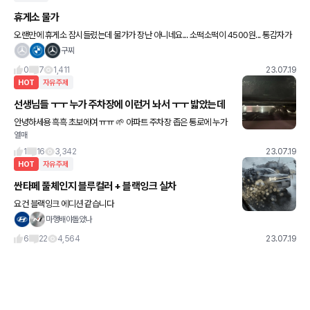
휴게소 물가
오랜만에 휴게소 잠시들렸는데 물가가 장난 아니네요... 소떡소떡이 4500원... 통감자가
5000원... 물가 너무 살벌하네요 ㄷㄷ
구찌
0
7
1,411
23.07.19
HOT
자유주제
선생님들 ㅜㅜ 누가 주차장에 이런거 놔서 ㅜㅜ 밟았는데
안녕하세용 흑흑 초보에여 ㅠㅠ 🌱 아파트 주차장 좁은 통로에 누가
열매
이런거 놨느데 밟아서 ㅜㅜ 밑에가 다 까지고 + 파였어요… ❤️‍🩹 이
거 괜찮나여 ㅠㅠ흑흑….. 흑흑.. 🥹🥹🥹🥹🥹�
1
16
3,342
23.07.19
HOT
자유주제
싼타페 풀체인지 블루컬러 + 블랙잉크 실차
요건 블랙잉크 에디션 같습니다
마행배야돌았나
6
22
4,564
23.07.19