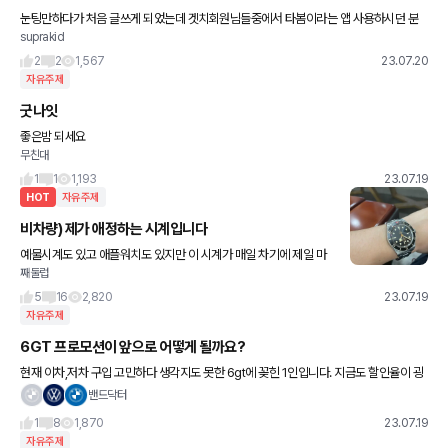
눈팅만하다가 처음 글쓰게 되었는데 겟치회원님들중에서 타봄이라는 앱 사용하시던 분
suprakid
들있나요? 혹시 있다면 뒷이야기(사라진후)를 아시는분들은 댓글 달아주시면 감사합니
다.
2
2
1,567
23.07.20
자유주제
굿나잇
좋은밤 되세요
무친대
1
1
1,193
23.07.19
HOT
자유주제
비차량) 제가 애정하는 시계입니다
예물시계도 있고 애플워치도 있지만 이 시계가 매일 차기에 제일 마
째둘럽
음에 듭니다 너무 화려하지 않고 내실 좋은(?) 시계네요
5
16
2,820
23.07.19
자유주제
6GT 프로모션이 앞으로 어떻게 될까요?
현재 이차,저차 구입 고민하다 생각지도 못한 6gt에 꽂힌 1인입니다. 지금도 할인율이 굉
장히 좋은데, 연말쯤 더 좋지 않으까..무지성으로 생각하고 있는데, 현재 단종얘기도 돌고
밴드닥터
있고..지금 구입하
1
8
1,870
23.07.19
자유주제