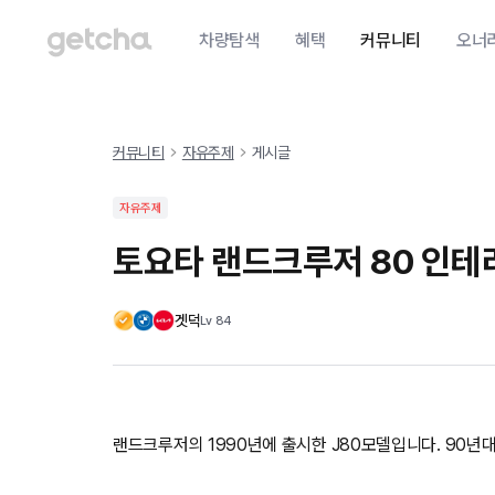
차량탐색
혜택
커뮤니티
오너
커뮤니티
자유주제
게시글
자유주제
토요타 랜드크루저 80 인테
겟덕
Lv
84
랜드크루저의 1990년에 출시한 J80모델입니다. 90년