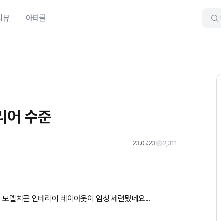
리뷰
아티클
리어 수준
23.07.23
2,311
대 모델치곤 인테리어 레이아웃이 엄청 세련됐네요...