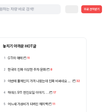
무료 견적받기
놓치기 아까운 HOT글
GTI의 매력
1
11
한국의 진짜 이상한 주차 문화
2
8
아반떼 풀체인지 가격 나왔는데 진짜 비싸네요 ㅎㅎ
3
32
하데스 911 엔진오일 이야기. . .
4
17
어느새 가성비가 되버린 해치백
5
11