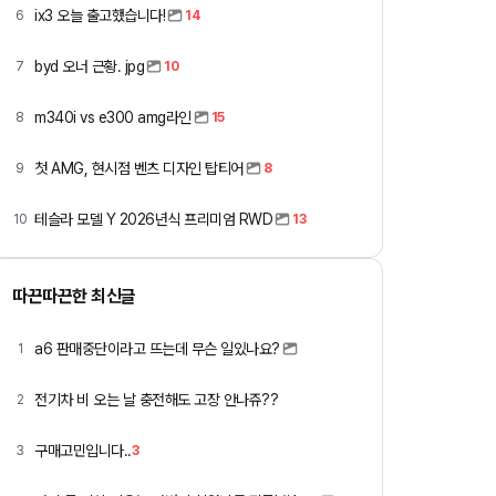
ix3 오늘 출고했습니다!
6
14
byd 오너 근황. jpg
7
10
m340i vs e300 amg라인
8
15
첫 AMG, 현시점 벤츠 디자인 탑티어
9
8
테슬라 모델 Y 2026년식 프리미엄 RWD
10
13
따끈따끈한 최신글
a6 판매중단이라고 뜨는데 무슨 일있나요?
1
전기차 비 오는 날 충전해도 고장 안나쥬??
2
구매고민입니다..
3
3