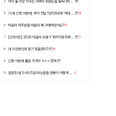
아이 둘 이상 키우는 아버지 회원님들 필독! (하이패스 할인)
4
기사) 신형 아반떼, 계약 첫날 1만1094대 '역대 최고'
5
8
테슬라 차주분들 테슬라 왜 구매하셨어요?
6
11
[신차사진] 2026 테슬라 모델 Y 프리미엄 RWD (펄 화이트 + 블랙시트)
7
1
내 이상형인데 찾기 힘들겠지?
8
8
신형 아반떼 풀옵 가격이 ㅎㄷㄷ한게
9
설문조사) 5시리즈급 타는분들 연봉이 어떻게 되세요
10
1