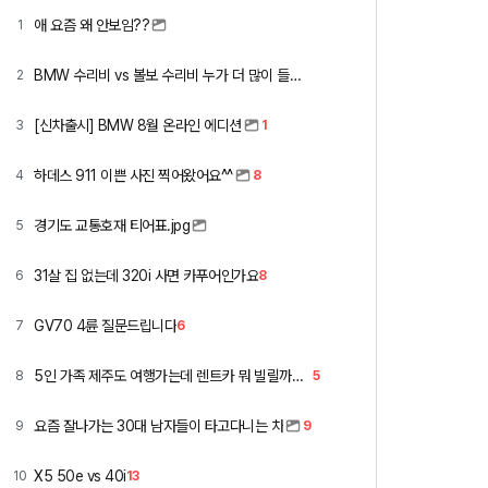
애 요즘 왜 안보임??
1
BMW 수리비 vs 볼보 수리비 누가 더 많이 들까요 ㅎ
2
[신차출시] BMW 8월 온라인 에디션
3
1
하데스 911 이쁜 사진 찍어왔어요^^
4
8
경기도 교통호재 티어표.jpg
5
31살 집 없는데 320i 사면 카푸어인가요
6
8
GV70 4륜 질문드립니다
7
6
5인 가족 제주도 여행가는데 렌트카 뭐 빌릴까요 ㅎ
8
5
요즘 잘나가는 30대 남자들이 타고다니는 차
9
9
X5 50e vs 40i
10
13