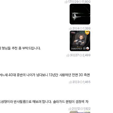
17
29
11,800
2
4
1,399
카시트 돌고 돌아 그라코와 브라이텍스 이 두 브랜드 추천 받았는데 형님들 추천 좀 부탁드립니다.
3
27
2,499
 나이가 넘다보니 13년간 사용하던 전면 30 측면
2
3
1,465
포츠성향이라 반사필름으로 해보려 합니다. 솔라가드 퀀텀이 검정색 차
2
12
1,922