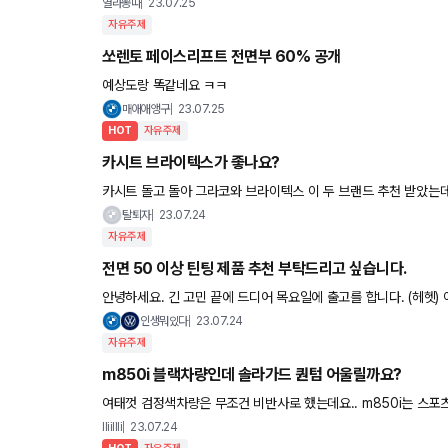
열라뽕따
23.07.25
자유주제
쏘렌토 페이스리프트 전면부 60% 공개
예상도랑 똑같네요 ㅋㅋ
매애애앵구
23.07.25
HOT
자유주제
카시트 브라이텍스가 좋나요?
탈퇴자
23.07.24
자유주제
전면 50 이상 틴팅 제품 추천 부탁드리고 싶습니다.
안녕하세요. 긴 고민 끝에 드디어 목요일에 출고를 합니다. (헤헷) 어느새 40대 중반의
15가 넘 버겁습니다. 그래서 이번에는 밝은 틴팅으로
인생뭐있다
23.07.24
자유주제
m850i 블랙차량인데 솔라가드 퀀텀 어울릴까요?
여태껏 검정색차량은 무조건 비반사로 했는데요.. m850i는 스
량하고 잘 어울릴지 궁금합니다..
lliillli
23.07.24