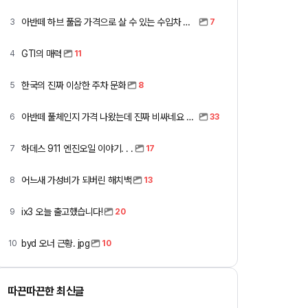
아반떼 하브 풀옵 가격으로 살 수 있는 수입차 모아봤습니다 (중고 포함)
3
7
GTI의 매력
4
11
한국의 진짜 이상한 주차 문화
5
8
아반떼 풀체인지 가격 나왔는데 진짜 비싸네요 ㅎㅎ
6
33
하데스 911 엔진오일 이야기. . .
7
17
어느새 가성비가 되버린 해치백
8
13
ix3 오늘 출고했습니다!
9
20
byd 오너 근황. jpg
10
10
따끈따끈한 최신글