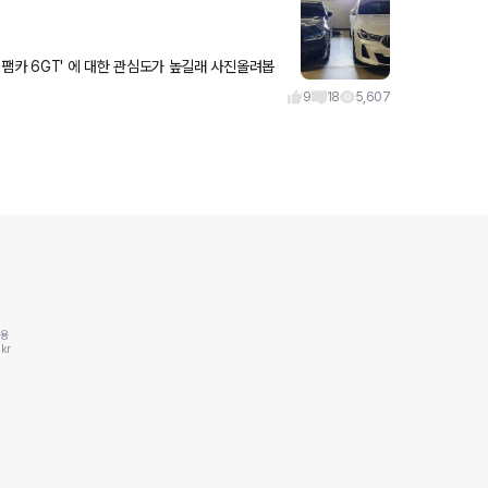
의 팸카 6GT' 에 대한 관심도가 높길래 사진올려봅
 세단으로
9
18
5,607
동용
kr