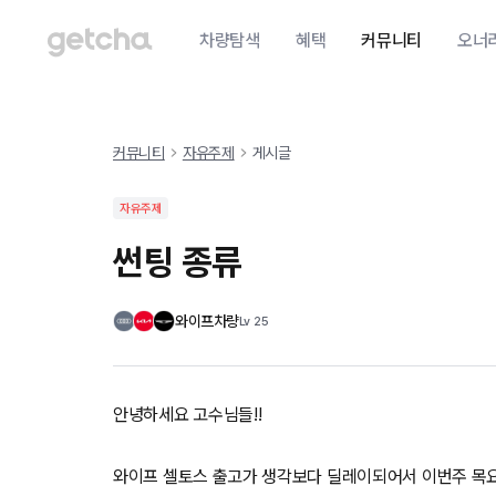
차량탐색
혜택
커뮤니티
오너
커뮤니티
자유주제
게시글
자유주제
썬팅 종류
와이프차량
Lv
25
안녕하세요 고수님들!!
와이프 셀토스 출고가 생각보다 딜레이되어서 이번주 목요