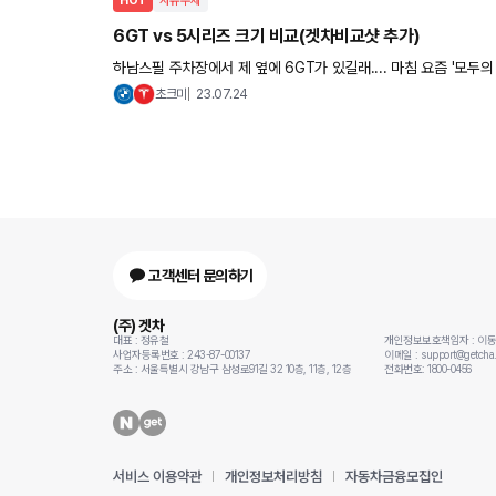
HOT
자유주제
6GT vs 5시리즈 크기 비교(겟차비교샷 추가)
하남스필 주차장에서 제 옆에 6GT가 있길래.... 마침 요즘 '모두
니다. 실제로 옆에 놓고 보니 훨씬 크더라구요. 5시리즈가 컴팩트
초크미
23.07.24
고객센터 문의하기
(주) 겟차
대표 : 정유철
개인정보보호책임자 : 이
사업자등록번호 : 243-87-00137
이메일 : support@getcha.
주소 : 서울특별시 강남구 삼성로91길 32 10층, 11층, 12층
전화번호: 1800-0456
서비스 이용약관
개인정보처리방침
자동차금융모집인