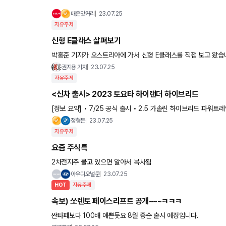
매운맛커리
23.07.25
자유주제
신형 E클래스 살펴보기
박홍준 기자가 오스트리아에 가서 신형 E클래스를 직접 보고 왔습니다. - 11세대 W214 모델 - 실내외 E
일부 차용 - PHEV는 전기로만 100km 주행 - 리어액슬 4.5도(구
권지용 기자
23.07.25
자유주제
<신차 출시> 2023 토요타 하이랜더 하이브리드
[정보 요약] • 7/25 공식 출시 • 2.5 가솔린 하이브리드 파워트레인 • 7인승 하이브리드 SUV • 복합 연비 13.8k
m/L • 시스템 출력 246마력 • LG 유플러스 기반 토요
정형돈
23.07.25
자유주제
요즘 주식특
2차전지주 물고 있으면 알아서 복사됨
아우디오널쿤
23.07.25
HOT
자유주제
속보) 쏘렌토 페이스리프트 공개~~~ㅋㅋㅋ
싼타페보다 100배 예쁜듯요 8월 중순 출시 예정입니다.