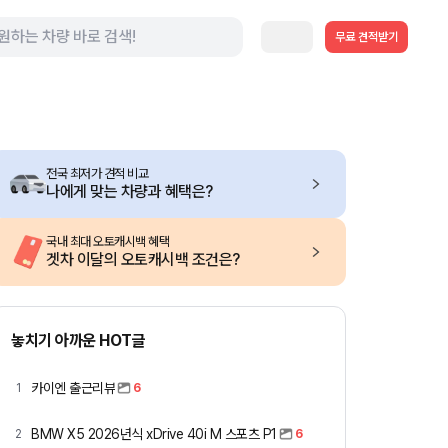
무료 견적받기
전국 최저가 견적 비교
나에게 맞는 차량과 혜택은?
국내 최대 오토캐시백 혜택
겟차 이달의 오토캐시백 조건은?
놓치기 아까운 HOT글
카이엔 출근리뷰
1
6
BMW X5 2026년식 xDrive 40i M 스포츠 P1
2
6