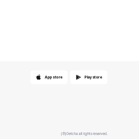
App store
Play store
(주)Getcha all rights reserved.