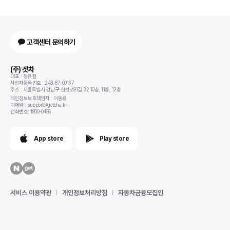
고객센터 문의하기
(주) 겟차
대표 : 정유철
사업자등록번호 : 243-87-00137
주소 : 서울특별시 강남구 삼성로91길 32 10층, 11층, 12층
개인정보보호책임자 : 이동용
이메일 : support@getcha.kr
전화번호: 1800-0456
App store
Play store
서비스 이용약관
개인정보처리방침
자동차금융모집인