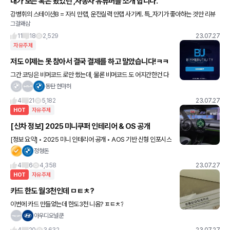
내가 보는 혹은 봤었던 ,자동차 유튜버를 소개 합니다.
강병휘의 스테이션B = 지식 만랩, 운전실력 만랩 사기케. 특_자기가 좋아하는 것만 리뷰
그걸왜삼
함. 모카 김한용 = 무난함. / 특_고급지고 싶은데 그렇지 못 할 때 어색해 보임. 오토뷰 = 전
문가 느
11
18
2,529
23.07.27
자유주제
저도 이제는 못 참아서 결국 결제를 하고 말았습니다!ㅋㅋ
그간 코딩은 비머코드 로만 썼는데, 물론 비머코드 도 어지간한건 다
가능하고 무엇보다 빨리 할수 있어서 좋습니다ㅋㅋㅋ 헌데 종류가 많
동탄 현마허
이 없고 꼭 해야만 하는 꿀코딩은 아쉽게도 없어서 어찌하나
4
21
5,182
23.07.27
HOT
자유주제
[신차 정보] 2025 미니쿠퍼 인테리어 & OS 공개
[정보 요약] • 2025 미니 인테리어 공개 • AOS 기반 신형 인포시스
템 공개 • 9.4인치 원형 OLED 디스플레이 • 모드에 따라 UI 디자인
정형돈
변경 - 코어 모드 - 그린 모드
4
6
4,358
23.07.27
HOT
자유주제
카드 한도 월3천인데 ㅁㅌㅊ?
이번에 카드 만들었는데 한도3천 니옴? ㅍㅌㅊ?
아우디오널쿤