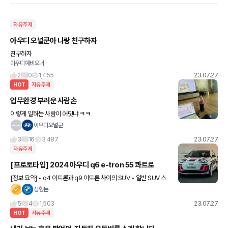
자유주제
아우디 오널쿤아 나랑 친구하자
친구하자
아우디예비오너
2
0
1,455
23.07.27
HOT
자유주제
업무환경 부러운 사람손
이렇게 일하는 사람이 어딧냐 ㅋㅋ
아우디오널쿤
3
16
3,487
23.07.27
자유주제
[프로토타입] 2024 아우디 q6 e-tron 55 콰트로
[정보 요약] • q4 이트론과 q9 이트론 사이의 SUV • 일반 SUV 스
타일, 쿠페형 SUV 스타일 2종류 • 신형 플랫폼 PPE로 설계된 최초
정형돈
의 아우디 전기차 ㄴ 포르쉐와 공동 개발
5
4
1,503
23.07.27
HOT
자유주제