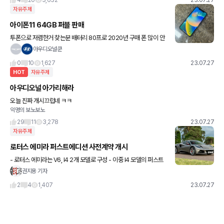
4
20
3,632
23.07.27
자유주제
아이폰11 64GB 퍼블 판매
투폰으로 저렴한거 찾는분 배터리 80프로 2020년 구매 폰 많이 안
써서 상태 좋음 27만원
아우디오널쿤
0
10
1,627
23.07.27
HOT
자유주제
아우디오널 아가리해라
오늘 진짜 개시끄럽네 ㅋㅋ
익명의 보노보노
29
11
3,278
23.07.27
자유주제
로터스 에미라 퍼스트에디션 사전계약 개시
- 로터스 에미라는 V6, I4 2개 모델로 구성 - 이중 I4 모델의 퍼스트
에디션(옵션 빵빵) 사전계약 개시 - 메르세데스-AMG M139 엔진.
권지용 기자
45 시리즈에 들어가는 그 사양 + 8단 DC
2
4
1,407
23.07.27