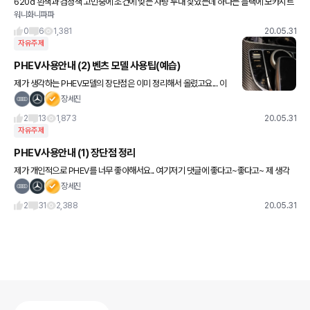
620d 흰색과 검정색 고민중에 조건에 맞는 차량 두대 찾았는데 하나는 블랙에 모카시트
워니화니파파
,하나는 화이트에 블랙시트네요 화이트에 계약금 걸어놓긴했는데 집에와서 자꾸생각하
니 화이트는 뭔가 밍밍해보이는거
0
6
1,381
20.05.31
자유주제
PHEV사용안내 (2) 벤츠 모델 사용팁(예습)
제가 생각하는 PHEV모델의 장단점은 이미 정리해서 올렸고요... 이
번엔 제가 사용하고 있는 벤츠 PHEV모델에서의 사용 팁을 좀 정리
장세진
해서 올려드리려 합니다...^^ 제가 무슨 논문도 이렇게 열심
2
13
1,873
20.05.31
자유주제
PHEV사용안내 (1) 장단점 정리
제가 개인적으로 PHEV를 너무 좋아해서요.. 여기저기 댓글에 좋다고~좋다고~ 제 생각
을 떠들어놔서... 몇몇 분께서 제 생각에 영향을 받으신 모양이라서요..^^;;; 제가 생각하는
장세진
PHEV의 장
2
31
2,388
20.05.31