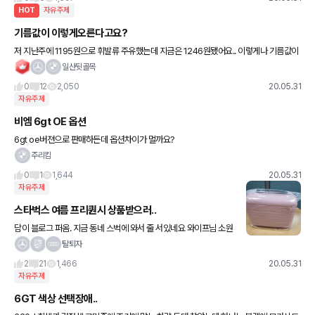
HOT
자유주제
기름값이 이렇게오른다고요?
저 지난주에 1195원으로 휘발류 주유했는데 지금은 1246원됐어요.. 이렇게나 기름값이
빨리오르나요? 대박 충격..
일산뒷골목
0
12
2,050
20.05.31
자유주제
비엠 6gt OE 옵션
6gt oe버젼으로 판매하든데 옵션차이가 멀까요?
주리킴
0
1
1,644
20.05.31
자유주제
스타벅스 여름 프리퀀시 상품받으러..
담이 블로그 퍼옴. 지금 동네 스벅에 와서 줄 서있네요 와이프님 소원
이라고...하셔서 ㅋㅋㅋㅋ 근데 전 원래 아침 일찍 일어나는 편이지만
탈퇴자
06:43에 도착했는데 제 앞에 열명 정도가 계셨다는.
2
21
1,466
20.05.31
자유주제
6GT 색상 선택장애..