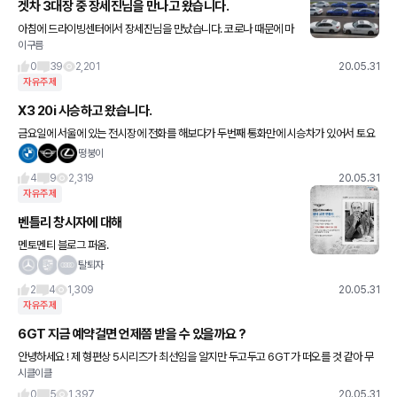
겟차 3대장 중 장세진님을 만나고 왔습니다.
아침에 드라이빙센터에서 장세진님을 만났습니다. 코로나 때문에 마
이구름
스크 벗으신 모습을 보진 못했지만 엄청 젊어보이셔서 놀랐어요. 세
진님 애마인 M5도 직접 보고 840i 그란쿠페도 20여분 타
0
39
2,201
20.05.31
자유주제
X3 20i 시승하고 왔습니다.
금요일에 서울에 있는 전시장에 전화를 해보다가 두번째 통화만에 시승차가 있어서 토요
일에 시승을 했습니다. 시승차는 BMW 20i luxury line 이었고 테라브라운에 블랙시트
떵붕이
였네요. 지금
4
9
2,319
20.05.31
자유주제
벤틀리 창시자에 대해
멘토멘티 블로그 퍼옴.
탈퇴자
2
4
1,309
20.05.31
자유주제
6GT 지금 예약걸면 언제쯤 받을 수 있을까요 ?
안녕하세요 ! 제 형편상 5시리즈가 최선임을 알지만 두고두고 6GT가 떠오를 것 같아 무
시클이클
리해보고자 하는데요. 페리 전 모델 지금 화이트 색상으로 대기걸면 언제쯤 받을 수 있을
까요 ? 10월에 받
0
5
1,397
20.05.31