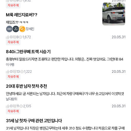
0
8
1,832
20.06.01
자유주제
M룩 레인지로버??
재밌죠?? ㅋㅋㅋ
장세진
0
8
1,672
20.05.31
자유주제
840i 그란쿠페 트랙 시승기
총평부터 말씀드리자면 조용하고 편안한 차입니다. 외형은.. 진짜 멋있어요. 그!런!데! 84
이구름
0i 쿠페가 더 멋있네요. 840i쿠페는.. 제가 지금까지 본 차들중 손에 꼽을정도 되는거 같
아요.
0
13
1,222
20.05.31
자유주제
20대 후반 남자 첫차 추천
안녕하세요! 곧 서른되는 남자입니다. 최근에 차량구매욕구가 너무 솟고있어서 이것저것
날다람쥐
보고 견적내고 다니는데 시승해도 잘 모르겠고 그냥 갖고싶다고만 생각이 들어서요... 현
재 연봉은 6500~7
0
11
2,135
20.05.31
자유주제
31세 남 첫차 구매 관련 고민입니다
31세 남자입니다 직장은 병원근무하는데 세후 310 정도 수령합니다 처음으로 차를 구매