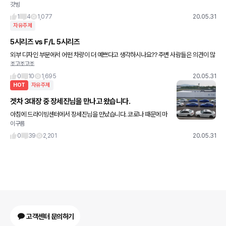
갓빙
하려고 하는데요 집에 큰 차가 있어서 세단형 차를 구매하려고 합니다 선수금은 2700정
도 생각하고 있구요
1
4
1,077
20.05.31
자유주제
5시리즈 vs F/L 5시리즈
외부 디자인 부분에서 어떤 차량이 더 예쁘다고 생각하시나요?? 주변 사람들은 의견이 많
조고조고조
이 갈리더라구요~ 겟차 회원님들의 의견이 궁금합니닷~~!!
0
10
1,695
20.05.31
HOT
자유주제
겟차 3대장 중 장세진님을 만나고 왔습니다.
아침에 드라이빙센터에서 장세진님을 만났습니다. 코로나 때문에 마
이구름
스크 벗으신 모습을 보진 못했지만 엄청 젊어보이셔서 놀랐어요. 세
진님 애마인 M5도 직접 보고 840i 그란쿠페도 20여분 타
0
39
2,201
20.05.31
고객센터 문의하기