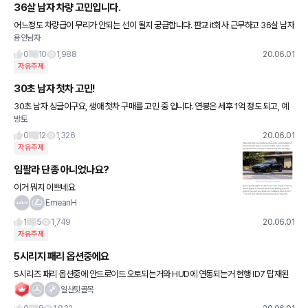
36살 남자 차량 고민입니다.
어느정도 차량급이 무리가 안되는 선이 될지 궁금합니다. 판교 it회사 근무하고 36살 남자
용인남자
이며 결혼했고 아직 아이는 없습니다. 그때 그때 얼마나 추가근무하느냐에 따라 다르지만
월 650에서 플러스
0
10
1,988
20.06.01
자유주제
30초 남자 첫차 고민!
30초 남자 싱글이구요, 생애 첫차 구매를 고민 중 입니다. 연봉은 세후 1억 정도 되고, 예
방토
산은 취등록세 포함 5000정도 잡고 있는데요... 집이 없어서 예산이 조금 과한 것 같기는
하지만
0
12
1,326
20.06.01
자유주제
임팔라 단종 아니었나요?
이거 뭐지 이쁘네요
EmeanH
1
5
1,749
20.06.01
자유주제
5시리지 패리 옵션중에요
5시리즈 패리 옵션중에 안드로이드 오토되는거와 HUD에 연동되는거 현행 ID7 탑재된
차량에도 적용이될까요 아니면 추후에 출고되는 차량부터 적용될까요 카페에서는 7월출
일산뒷골목
고 차량부터 안드로이드