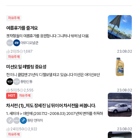
자유주제
여름휴가를 즐겨요
겟차형들의 여름휴가를 응원합니다 그나저나 밖에 넘 더움
아우디오널쿤
2
5
1,687
23.08.02
자유주제
미션오일 레벨링 중요성
전 미니 클럽맨 21년식 디젤모델 타고 있습니다 미션은 아이신8단
미션이며 후기형 모델입니다 미션오일 규격은 아이신 aw-2 , bmw
동탄신동
atf7 입니다 6월 경에 54000 키로 정도 되어 미션
5
5
2,555
23.08.02
HOT
자유주제
차서전 (1)_저도 장세진 님 뒤이어 차서전을 써봅니다.
1. 세피아 > 아반떼 (2007.12~2008.03) 2007년에 면허를 취득하
고 나서 더욱더 운전의 재미를 본 저는 감을 잃기 전에 어떻게든 차를
동탄 현마허
한대 사자는 마음으로 당시에 고연봉 아니 고
24
50
2,922
23.08.02
자유주제