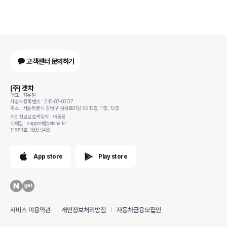
고객센터 문의하기
(주) 겟차
대표 : 정유철
사업자등록번호 : 243-87-00137
주소 : 서울특별시 강남구 삼성로91길 32 10층, 11층, 12층
개인정보보호책임자 : 이동용
이메일 : support@getcha.kr
전화번호: 1800-0456
App store
Play store
서비스 이용약관
개인정보처리방침
자동차금융모집인