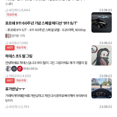
스내치
업데이트 설 나돌음 3. 23년 3월 ???:우리가 언제 23년 3월에 카플
레이 업데이트 해준댔음? 유튜버? 보
4
10
6,644
23.08.02
자유주제
포르쉐 911 60주년 기념 스페셜 에디션 '911 S/T'
- 포르쉐 911 S/T - 911 60주년 스페셜 모델 - 525마력, 9000rp
m 4.0리터 박서 엔진 - 경량 클러치 및 짧은 기어비의 수동 변속기 -
권지용 기자
911 60주년 헤리티지 디자인 패키
4
6
1,560
23.08.02
HOT
자유주제
하데스 초5 딸 그림
안녕하세요 하데스입니다 우리 딸이 그린 그림이에요 제가 귀멸의 칼
날 그려달라고 했더니 ^^ 스누피 소묘 학원에서 사진 못 찍게 해서 집
하데스992s
에서 그린 거예요 잘한다고 하네요^^ 초6 아들 초5
11
23
4,503
23.08.02
HOT
자유주제
휴가반납ㅜㅜ
거래처계약때문에휴가반납하고 저만.다시광주로복귀해서 부랴부랴
탈퇴자
준비해서.. 전주로가고있네요.. 몇억짜리.장기계약이라 휴가쯤이야ㅋ
ㅋ포기해야죠.. 휴가들잘들보내고계신지요.. 계약 잘되서..담엔 마이
4
12
2,743
23.08.02
바흐한번