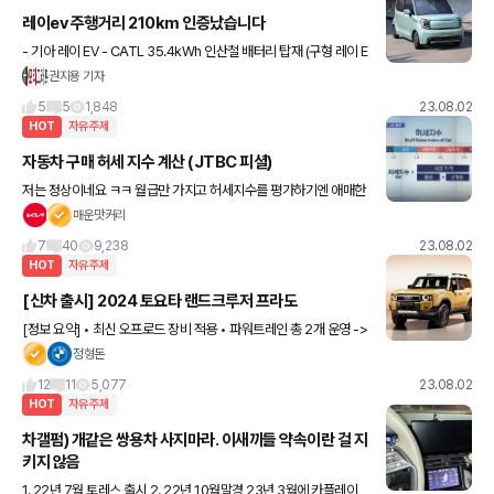
레이ev 주행거리 210km 인증났습니다
- 기아 레이 EV - CATL 35.4kWh 인산철 배터리 탑재 (구형 레이 E
V는 16.4kWh) - 주행거리 상온 210km 저온 167km (20.5%차
권지용 기자
이) - EV6 롱레인지는 상온 4
5
5
1,848
23.08.02
HOT
자유주제
자동차 구매 허세 지수 계산 (JTBC 피셜)
저는 정상이네요 ㅋㅋ 월급만 가지고 허세지수를 평가하기엔 애매한
부분이 있긴합니다만 걍 재미로만 해보세요 ㅋㅋ
매운맛커리
7
40
9,238
23.08.02
HOT
자유주제
[신차 출시] 2024 토요타 랜드크루저 프라도
[정보 요약] • 최신 오프로드 장비 적용 • 파워트레인 총 2개 운영 ->
V6 3.4 가솔린 트윈터보 -> I4 2.4 가솔린 터보 하이브리드 • 자동
정형돈
8단 변속기 적용 • 신형 GA-F
12
11
5,077
23.08.02
HOT
자유주제
차갤펌) 개같은 쌍용차 사지마라. 이새끼들 약속이란 걸 지
키지 않음
1. 22년 7월 토레스 출시 2. 22년 10월말경 23년 3월에 카플레이