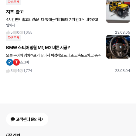
자유주제
지프..출고
4시간만에 출고되었습니다 옆에는 해리포터 기차인데 막내주려고
탈퇴자
만들었네요..
5
0
1,655
23.08.05
자유주제
BMW 스티어링휠 M1, M2 버튼시공?
오늘 큰아이 영어캠프가 끝나서 픽업해오느라 또 고속도로차고 충주
를 다녀왔는데.. 제가 운전하면서 상황에 따라 드라이빙 모드를 자주
초크미
바꾸는데, (아내가 정신사납다고 그냥 대충 가라고 구박을 줍니다 ㅋ
3
4
1,774
23.08.04
고객센터 문의하기
(주) 겟차