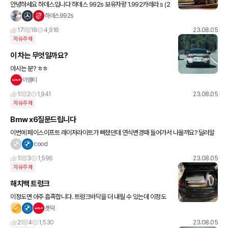
안녕하세요 하데스입니다 하데스 992s 보유차량 1.992카레라 s (2
021) 2. 파라네라 4(2022) 3.X6M50i(2023) ※이 게시글은 하데
하데스992s
스가 주관적으로 수입차를 십수 년간 운행
17
18
4,916
23.08.05
자유주제
이 차는 무엇일까요?
아시는 분? ㅎㅎ
이엠티
1
2
1,941
23.08.05
자유주제
Bmw x6질문드립니다
이번에 페이스이프트 레이저라이트가 빠졌던데 연식변경때 들어가서 나올까요? 딜러말
로는 아예이젠 안들어온다고하더라구요
cood
1
3
1,596
23.08.05
자유주제
해치백 트렁크
이정도면 아주 흡족합니다. 트렁크바닥을 더 내릴 수 있는데 이정도
도 충분히 들어가네요! 인기없는 해치백이지만 저에겐 실용적인거 같
겟덕
아서 아주 굳 ㅋㅋㅋ
2
4
1,530
23.08.05