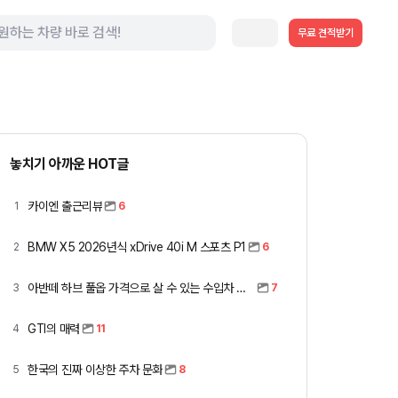
무료 견적받기
놓치기 아까운 HOT글
카이엔 출근리뷰
1
6
BMW X5 2026년식 xDrive 40i M 스포츠 P1
2
6
아반떼 하브 풀옵 가격으로 살 수 있는 수입차 모아봤습니다 (중고 포함)
3
7
GTI의 매력
4
11
한국의 진짜 이상한 주차 문화
5
8