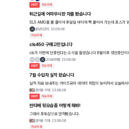
HOT
자유주제
퇴근길에 어마무시한 차를 봤습니다
SLS AMG를 볼 줄이야 후덜덜 바닥에 쫙 붙어서 가는데
분당5단지
23.08.08
자유주제
cls450 구매고민입니다
cls가 이번에 단종된다는 소식을 들었습니다 8월이후 생산중단이라는데 지금 구매
이야기 듣고 고민중입니다 현재타는 g70던지고 좀 얹어서 선수금
고다꾜솩쌤
23.08.08
HOT
자유주제
7월 수입차 실적 왔습니다
실적 자료 보내주는 카이즈유의 데이터 취합이 늦어져서 오늘에서야 나왔습니다. - 개소세 종료 
즈 두달 연속 1등 - S클래스 여전히 상위권 - GLC 신형 나오면서
권지용 기자
23.08.08
HOT
자유주제
싼타페 뒷모습좀 어떻게 해봐!
그래서 포토샵으로 만져봤습니다.
권지용 기자
23.08.08
자유주제