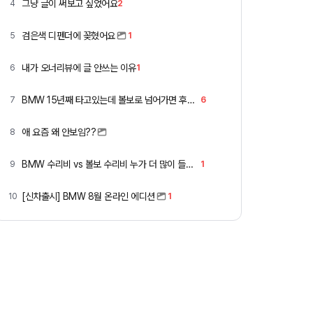
그냥 글이 써보고 싶었어요
4
2
검은색 디펜더에 꽂혔어요
5
1
내가 오너리뷰에 글 안쓰는 이유
6
1
BMW 15년째 타고있는데 볼보로 넘어가면 후회할까요 ?
7
6
애 요즘 왜 안보임??
8
BMW 수리비 vs 볼보 수리비 누가 더 많이 들까요 ㅎ
9
1
[신차출시] BMW 8월 온라인 에디션
10
1