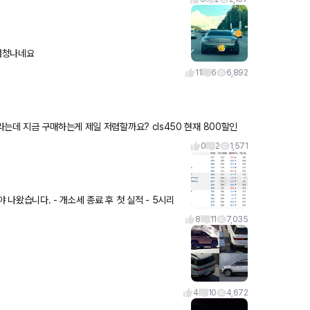
 포스가 엄청나네요
11
6
6,892
하는게 제일 저렴할까요? cls450 현재 800할인
0
2
1,571
후 첫 실적 - 5시리
 순위 껑
8
11
7,035
4
10
4,672