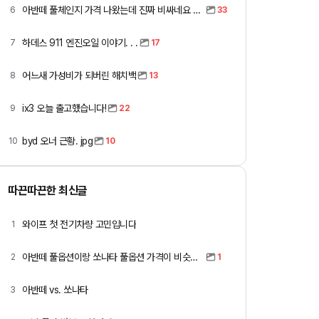
아반떼 풀체인지 가격 나왔는데 진짜 비싸네요 ㅎㅎ
6
33
하데스 911 엔진오일 이야기. . .
7
17
어느새 가성비가 되버린 해치백
8
13
ix3 오늘 출고했습니다!
9
22
byd 오너 근황. jpg
10
10
따끈따끈한 최신글
와이프 첫 전기차량 고민입니다
1
아반떼 풀옵션이랑 쏘나타 풀옵션 가격이 비슷하네요
2
1
아반떼 vs. 쏘나타
3