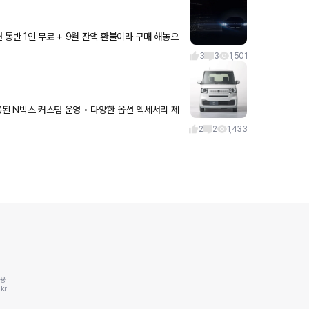
동반 1인 무료 + 9월 잔액 환불이라 구매 해놓으
3
3
1,501
적용된 N박스 커스텀 운영 • 다양한 옵션 액세서리 제
 및
2
2
1,433
동용
kr