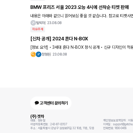
BMW 프리즈 서울 2023 오능 4시에 선착순 티켓 판매
내용은 아래와 같으니 읽어보심 좋을 것 같습니다. 참고로 티켓사면 
면 좋지 않을까유? Excellence Club 고객님을 위한, FRIEZE
탈퇴자
23.08.08
자유주제
[신차 공개] 2024 혼다 N-BOX
[정보 요약] • 3세대 혼다 N-BOX 정식 공개 • 신규 디자인이 
공 • 9인치 터치스크린 + 7인치 디지털 계기판 결합 • 자연흡기
정형돈
23.08.08
고객센터 문의하기
(주) 겟차
대표 : 정유철
개인정보보호책임자 : 이
사업자등록번호 : 243-87-00137
이메일 : support@getcha.
주소 : 서울특별시 강남구 삼성로91길 32 10층, 11층, 12층
전화번호: 1800-0456