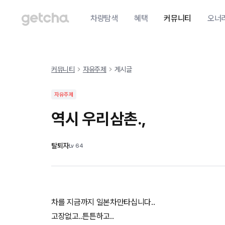
차량탐색
혜택
커뮤니티
오너
커뮤니티
자유주제
게시글
자유주제
역시 우리삼촌.,
탈퇴자
Lv
64
차를 지금까지 일본차만타십니다..
고장없고..튼튼하고..