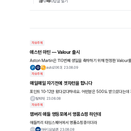
0
0
답글 달기
자유주제
애스턴 마틴 — Valour 출시
Aston Martin은 110번째 생일을 축하하기 위해 한정판 Valou
완전한 탄소 섬유 차체에 수동 미션 자동차를 제공합니다. Valou
auto2063
23.08.09
자유주제
매일매일 자기전에 겟차런을 합니다
포
탈퇴자
23.08.08
자유주제
잼버리 애들 영등포에서 명품쇼핑 하던데
애들끼리 타임스퀘어에서 명품쇼핑중이더라
아우디오널쿤
23.08.08