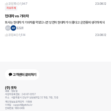
제차로 바꿨을 경우 크게
2
15
1,947
23.08.12
자유주제
현대차 vs 기아차
회사는 현대차가 기아차를 먹었으니깐 당연히 현대차가 더 좋다고 은연중에 생각하게 되
는데 막상 차종 옵션 보면 지금은 기아차가 더 좋네요 국산차를 선택하는 이유가 가격, 옵
도도르
션, 편의성인것 같은데 현
2
4
1,514
23.08.12
고객센터 문의하기
(주) 겟차
대표 : 정유철
사업자등록번호 : 243-87-00137
주소 : 서울특별시 강남구 삼성로91길 32 10층, 11층, 12층
개인정보보호책임자 : 이동용
이메일 : support@getcha.kr
전화번호: 1800-0456