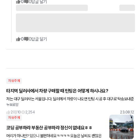
0
0
답글 달기
0
0
답글 달기
자유주제
타지역 딜러사에서 차량 구매할 때 틴팅은 어떻게 하시나요?
저는 대구 딜러사는 서울입니다. 딜러께서 차량이 나오면 틴팅 시공 후 대구로 탁송보내준
누보로망
다고 하시는데 서울에서 틴팅을 작업하게 되면 추후 a/s 측면에서 많이 불편할 것 같아서
요. 타지역 딜러사
2
10
2,254
23.08.12
자유주제
코딩 공부하랴 부동산 공부하랴 정신이 없네요ㅎㅎ
머리가 하나만? 있으니 불편하네요ㅋㅋㅋㅋ 오늘은 날씨도 괜찮은