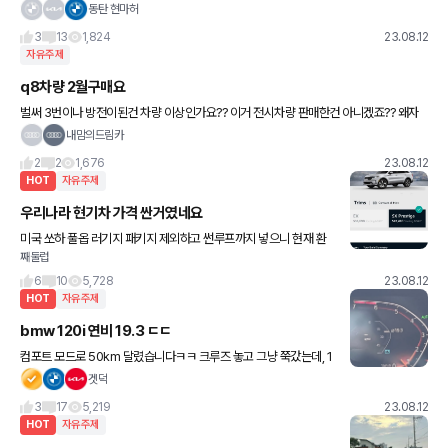
거 같아서 서울로 임장을 다녀왔습니다. 기대이상으로 재밌었고 공부
동탄 현마허
가 될거 같습니다. 그리고 저녁은 CJ 푸드빌의 자랑인 곳 무교
3
13
1,824
23.08.12
자유주제
q8차량 2월구매요
벌써 3번이나 방전이된건 차량 이상인가요?? 이거 전시차량 판매한건 아니겠죠?? 왜자
꾸 시동이 안걸리나요ㅜㅜ 이큰차량이 이래 부실한가요 비슷한 경험 있으신가요
내맘의드림카
2
2
1,676
23.08.12
HOT
자유주제
우리나라 현기차 가격 싼거였네요
미국 쏘하 풀옵 러기지 패키지 제외하고 썬루프까지 넣으니 현재 환
째둘럽
율로 6600만원 나오네요.. 여기다 피도 붙는다고 하니.. 예전에 국내
역차별 논란 꽤 있었는데 어느새 이렇게 역전 됐네요.
6
10
5,728
23.08.12
HOT
자유주제
bmw 120i 연비 19.3 ㄷㄷ
컴포트 모드로 50km 달렸습니다ㅋㅋ 크루즈 놓고 그냥 쭉갔는데, 1
9.3km/L 나오네요! 고급유 2000원 보니 연비주행하면서 키로당 1
겟덕
00원은 뽑아야겠어요... 더 장거리 뛰면 20도 나올거
3
17
5,219
23.08.12
HOT
자유주제