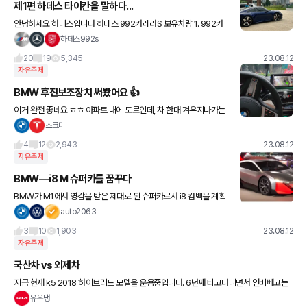
제1편 하데스 타이칸을 말하다...
안녕하세요 하데스입니다 하데스 992카레라S 보유차량 1. 992카
레라S(2021) 2. 파라메라4(2022) 3. X6M50i(2023) 포르쉐 전
하데스992s
기차 타이칸 포지션은 어디인가? 에 대하여
20
19
5,345
23.08.12
자유주제
BMW 후진보조장치 써봤어요 👍
이거 완전 좋네요 ㅎㅎ 아파트 내에 도로인데, 차 한대 겨우지나가는
길입니다. 주변에 자전거랑 오토바이도 주차되어있어서, 여러모로 전
초크미
진 후진이 힘든 도로인데, 들어간대로 그대로 나와주니 넘 편하네요
4
12
2,943
23.08.12
자유주제
BMW—i8 M 슈퍼카를 꿈꾸다
BMW가 M1에서 영감을 받은 제대로 된 슈퍼카로서 i8 컴백을 계획
하고 있답니다—i8 M으로 M 배지를 달게 됩니다!!!!! 신형 i8 M은 플
auto2063
러그인 하이브리드 시스템으로 구동될 것이며, 총 출력
3
10
1,903
23.08.12
자유주제
국산차 vs 외제차
지금 현재 k5 2018 하이브리드 모델을 운용중입니다. 6년째 타고다니면서 연비빼고는
주행성능에서 크게 만족감을 못느껴서 차를 새로사고 싶은 생각이들고있습니다. 근데 외
유우댕