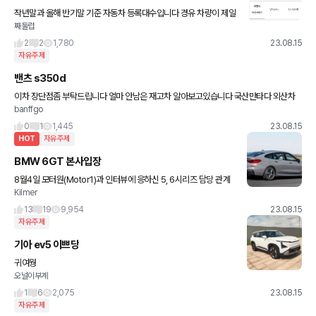
작년말과 올해 반기말 기준 자동차 등록대수입니다 경유 차량이 제일
째둘럽
감소세 확실하네요 화물차 쉐어를 생각해보면 승용 디젤은 더더욱 감
소세가 확연하고 이제 확연히 사양길로 접어든게 아닌가 생각이
2
2
1,780
23.08.15
자유주제
밴츠 s350d
이차 장단점좀 부탁드립니다 얼마 안남은 재고차 알아보고있습니다 국산만타다 외산차
banffgo
는 처음입니다 겨울철 윈터낄 생각이니 4륜가라 이말은 하지말아주세요
0
1
1,445
23.08.15
HOT
자유주제
BMW 6GT 본사입장
8월4일 모터원(Motor1)과 인터뷰에 응하신 5, 6시리즈 담당 관계
Kilmer
자께서 이렇게 대답하셨습니다. "The BMW 6 Series GT will be
discontinued. Its prod
13
19
9,954
23.08.15
자유주제
기아 ev5 이쁘당
귀여웡
오널이부계
1
6
2,075
23.08.15
자유주제