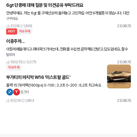
6gt 단종에 대해 질문 및 의견공유 부탁드려요
안녕하세요. 저는 6gt 를 구매선상에 올려놓고 고민하길 어언 6개월쯤 되었습니다. 다만
구꾸라요
막상 지금 바로 차를 바꿀수는 없고 연말이나, 내년 초(1~4월) 사이쯤 계획하고 있었는데,
요즘 6g
2
8
1,869
23.08.15
HOT
자유주제
이중주차...
아침에애들데리고.워터파크가야는데..전화를 수십번.문자해도안받고.답도없네요..할수
탈퇴자
없이 다른차타고갔는데... 소심하게 복수했습니다...ㅎㅎ 앞뒤로차막아놓고.다른차타고왔
는데..전화계속오네요..ㅋㅋ
10
15
3,075
23.08.15
자유주제
부가티의 마지막 W16 '미스트랄 골드'
출력 1578마력(1600ps) 0-100 : 2.3초 0-200 : 6.2초 최고속도
: 420km/h(261m/h) ...비행긴가..! 99대 한정 가격 500만달러. 프
초크미
랑스의 배기가스 규제
5
14
1,863
23.08.15