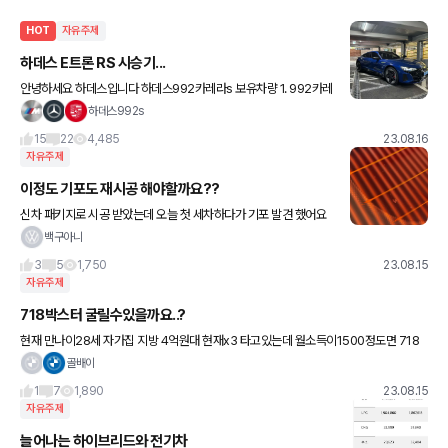
HOT
자유주제
하데스 E트론 RS 시승기...
안녕하세요 하데스입니다 하데스992카레라s 보유차량 1. 992카레
라S(2021) 2. 파라메라4(2022) 3. X6M50i(2023) 오늘은 이트
하데스992s
론RS에 대하여 여러가지 이야기를 해 볼께요
15
22
4,485
23.08.16
자유주제
이정도 기포도 재시공 해야할까요??
신차 패키지로 시공 받았는데 오늘 첫 세차하다가 기포 발견 했어요
ㅠㅠ 재시공 해야 할까요? 천장 부분엔 작은 얼룩이 있던데 이건 어떻
백구아니
게 지울까요~?
3
5
1,750
23.08.15
자유주제
718박스터 굴릴수있을까요..?
현재 만나이28세 자가집 지방 4억원대 현재x3 타고있는데 월소득이1500정도면 718
중간옵션정도 굴릴수있을까요 대출이나 돈들어갈덴 따로없어요 결혼했습니다.
골배이
1
7
1,890
23.08.15
자유주제
늘어나는 하이브리드와 전기차