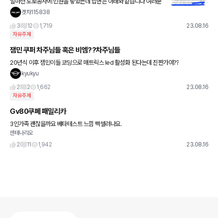
얼마전 도로공사에 민원을 넣었는데 답변은 아래와 같습니다 여러분
들의 생각은 어떠신가요? 도로공사에서 공지만 하면 운전자들이 불
겟차115838
편을 감내해야 하는걸까요? 단체로 손해배상을 청구할 방법은 없을
3
12
1,719
23.08.16
까요?
자유주제
잼민 쿠퍼 차주님들 혹은 비엠??차주님들
20년식 이후 잼민이들 코딩으로 매트릭스 led 활성화 된다는데 진짠가여??
kyukyu
2
2
1,662
23.08.16
자유주제
Gv80쿠페 패밀리카
3인가족 괜찮을까요 베타테스트 느낌 빡셀려나요.
센테나리오
2
11
1,942
23.08.16