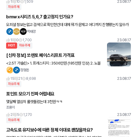
1
10
1,509
23.08.17
자유주제
bmw x시리즈 5,6,7 출고정지 인가요?
오피셜 정보는없고 검색으로 확인한건데 대체 뭐가 문제고 어디까지 진행됐는지 알수가
없네요ㅜ
먹태깡
1
0
1,700
23.08.17
HOT
자유주제
[신차 정보] 쏘렌토 페이스리프트 가격표
<2.5T 가솔린> 1. 프레스티지 : 3506만원 (185만원 인상) 2. 노블
레스 : 3822만원 (199만원 인상) 3. 시그니처 : 4104만원 (185만
정형돈
원 인상) 4. 그래비티 : 4193
15
21
8,698
23.08.17
자유주제
포인트 모으기 진짜 어렵네요
몇달째 열심히 룰렛돌렸는데 3천원ㅋㅋ
조용이
2
5
1,270
23.08.17
자유주제
고속도로 유지보수에 따른 정체 이대로 괜찮을까요?