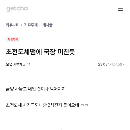
커뮤니티
자유주제
게시글
자유주제
초전도체땜에 국장 미친듯
오널이부계
23.08.17
1,567
Lv
41
금양 사놓고 내일 갭이나 먹어야지
초전도체 사기극되니깐 2차전지 돌아오네 ㅋㅋ