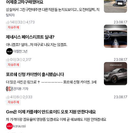
어제중고차구매했어요
삼실에서 그친구한테주면 다른직원들 눈치도보이고.. 오전에일찍..직
탈퇴자
원의.아내 즉.저희와이프..친한동생이네요...오전일찍불러서..명의이
전하고... 어차피 사준거 보험까지 넣어주고..방금 집앞에..주차해
14
32
4,173
23.08.17
자유주제
제네시스 페이스리프트 실내?
아니겠죠? 설마…저 따구로 나오지는 않겠죠.
아찔한그년
0
3
2,317
23.08.17
자유주제
포르쉐 신형 카이엔이 출시됐습니다
더 많은 사진은 링크로 ↑ ------------- 포르쉐 신형 카이엔. 3세
대 모델 부분변경 버전입니다. 외관은 라이트와 범퍼 디테일이 조금
권지용 기자
바뀌었고 실내가 크게 변했습니다. 옵션으
4
6
2,033
23.08.17
자유주제
Gm은 이제 카플레이 안드로이드 오토 지원 안한다네요
차 가격이랑 점유율에 영향좀 있겠네요 이제 곧 쉐보래도 지원 안하겠네요
koraussi