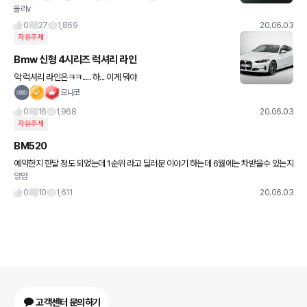
올리v
0
27
1,869
20.06.03
자유주제
Bmw 신형 4시리즈 럭셔리 라인
악 럭셔리 라인은ㅋㅋ..... 하... 이게 뭐야
모나코
0
16
1,968
20.06.03
자유주제
BM520
예약한지 한달 정도 되었는데 1순위 라고 딜러분 이야기 하는데 6월에는 차받을수 있는지
양암
궁금하네요. 글고,1순위가 무슨 이야기 인지?
0
10
1,611
20.06.03
고객센터 문의하기