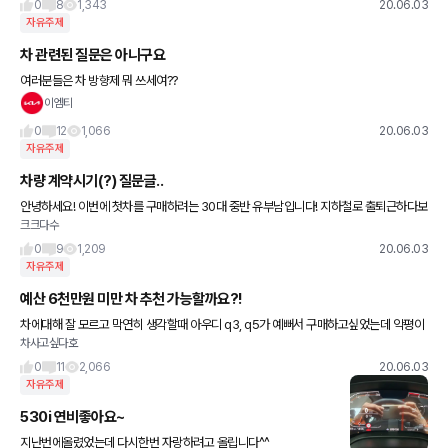
0
8
1,343
20.06.03
자유주제
차 관련된 질문은 아니구요
여러분들은 차 방향제 뭐 쓰세여??
이엠티
0
12
1,066
20.06.03
자유주제
차량 계약시기(?) 질문글..
안녕하세요! 이번에 첫차를 구매하려는 30대 중반 유부남입니다! 지하철로 출퇴근하다보
크크다수
니 딱히 차의 필요성이 크지않아 뚜벅이로 살다가... 올해 아이계획도 있고 해서 이제는 차
량을 구입하려고 하
0
9
1,209
20.06.03
자유주제
예산 6천만원 미만 차 추천 가능할까요?!
차에대해 잘 모르고 막연히 생각할때 아우디 q3, q5가 예뻐서 구매하고싶었는데 악평이
차사고싶다호
많더라구요???? 비슷한 류의 글 찾아봤을때 볼보 xc40 글도 많은거같고 암튼 6천만원
미만 (올 현금
0
11
2,066
20.06.03
자유주제
530i 연비좋아요~
지난번에올렸었는데 다시한번 자랑하려고 올립니다^^