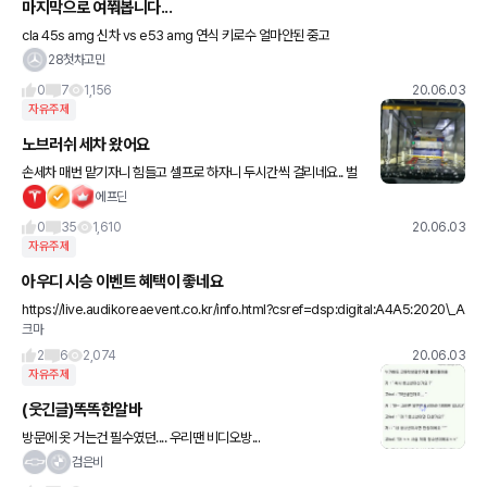
마지막으로 여쭤봅니다...
cla 45s amg 신차 vs e53 amg 연식 키로수 얼마안된 중고
28첫차고민
0
7
1,156
20.06.03
자유주제
노브러쉬 세차 왔어요
손세차 매번 맡기자니 힘들고 셀프로 하자니 두시간씩 걸리네요.. 벌
레는 많고 난리 여서 주변에 노브레쉬 세차장에 왔습니다. 잘되었으
에프딘
면 좋겠네요.ㅎㅎ
0
35
1,610
20.06.03
자유주제
아우디 시승 이벤트 혜택이 좋네요
https://live.audikoreaevent.co.kr/info.html?csref=dsp:digital:A4A5:2020\_A
크마
4A5launch:c:kakao:bizboard:interest:
2
6
2,074
20.06.03
자유주제
(웃긴글)똑똑한알바
방문에 옷 거는건 필수였던.... 우리땐 비디오방...
검은비