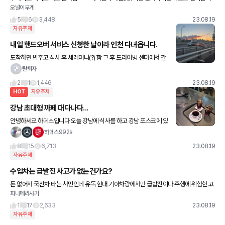
오널이부계
돌아보면 보이는거보면 외국인도 기겁함
5
6
3,448
23.08.19
자유주제
내일 핸드오버 서비스 신청한 날이라 인천 다녀옵니다.
도착하면 밥주고 식사 후 세레머니(?) 함 그 후 드라이빙 센터에서 간
단한 주행 그리고 집 이 중 가장 맘에 드는 서비스는 풀 주유 ㅋㅋㅋ
탈퇴자
내일 다녀와서 사진 투척할께요 😁 4. 기본
2
1
1,446
23.08.19
HOT
자유주제
강남 초대형 까페 대다나다...
안녕하세요 하데스입니다 오늘 강남에 식사를 하고 강남 포스코에 있
는 테라로사 커피 전문점 방문했습니다 헉 강남 한복판에 이런 대형
하데스992s
까페가... 일단 커피 한잔^^ 테라로사 커피는 저랑
8
15
6,713
23.08.19
자유주제
수입차는 급발진 사고가 없는건가요?
돈 없어서 국산차 타는 서민인데 유독 현대 기아차량에서만 급밥진이나 주행에 위험한 고
파나메라사기
장들이 많이 발생하는걸 유투브에서 봤는데 독삼사는 급발진이 없는건가요? 아님 현대에
비해서 건수가 없는건
1
17
2,633
23.08.19
자유주제