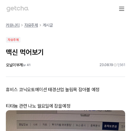
커뮤니티
자유주제
게시글
자유주제
맥신 먹어보기
오널이부계
23.08.19
1,561
Lv
41
휴비스 코닉오토메이션 태경산업 눌림목 잡아볼 예정
티타늄 관련 나노 월요일에 잡을예정