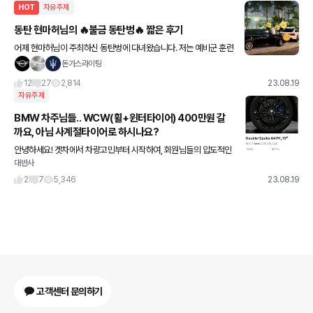
HOT
자유주제
동탄 현마허님의 🔥불금 동탄벙🔥 짧은 후기
어제 현마허님이 주최하신 동탄벙에 다녀왔습니다. 저는 예비군 훈련
이 늦게 끝나서 접선하기로 한 약속 시간보다 더 늦게 도착했네요 ㅠ
돈가스라이팅
ㅠ 중국집가서 짜장면도 먹고 카페가서 커피도 마시고 자동차
12
27
2,814
23.08.19
자유주제
BMW 차주님들.. WCW(휠+윈터타이어) 400만원 갈
까요, 아님 사계절타이어로 하시나요?
안녕하세요! 겟차에서 차량고민부터 시작하여, 회원님들의 압도적인
대반사
추천으로 지난 달 BMW 6GT 630i를 뽑았습니다. 지금 장착된 타
이어는 피렐리 피제로인데요, 여름타이어입니다. 13년 된 스
2
7
5,346
23.08.19
고객센터 문의하기