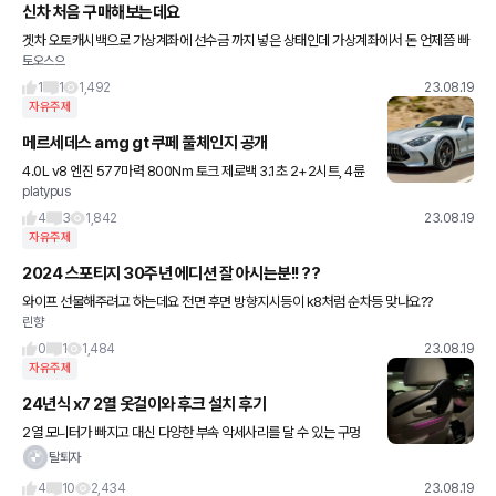
신차 처음 구매해보는데요
겟차 오토캐시백으로 가상계좌에 선수금 까지 넣은 상태인데 가상계좌에서 돈 언제쯤 빠
토오스으
져나가는지 알수있을까요? 빠져나가면 선수금 결제 됐다고 따로 연락 주나요?
1
1
1,492
23.08.19
자유주제
메르세데스 amg gt 쿠페 풀체인지 공개
4.0L v8 엔진 577마력 800Nm 토크 제로백 3.1초 2+2시트, 4륜
platypus
구동 현재는 v8의 63과 55 모델만 예정된 상태이며, 43 출시여부
는 정해지지 않았습니다
4
3
1,842
23.08.19
자유주제
2024 스포티지 30주년 에디션 잘 아시는분!! ??
와이프 선물해주려고 하는데요 전면 후면 방향지시등이 k8처럼 순차등 맞나요??
린향
0
1
1,484
23.08.19
자유주제
24년식 x7 2열 옷걸이와 후크 설치 후기
2열 모니터가 빠지고 대신 다양한 부속 악세사리를 달 수 있는 구멍
(?)이 생겼습니다. 예전엔 헤드레스트 밑 부분에 고정장치를 달고 그
탈퇴자
사이에 끼우는 형식을 간소화 시켰습니다. 중국산 정품 옷걸이는
4
10
2,434
23.08.19