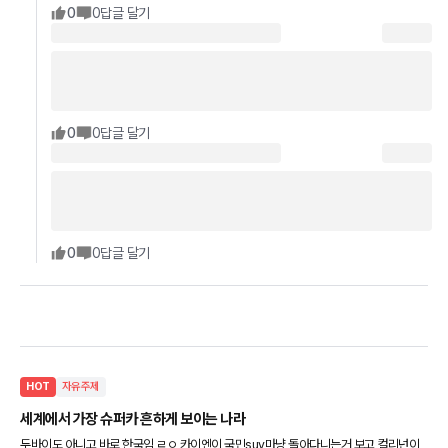
0
0
답글 달기
0
0
답글 달기
0
0
답글 달기
HOT
자유주제
세계에서 가장 슈퍼카 흔하게 보이는 나라
두바이도 아니고 바로 한국임 ㄹㅇ 카이엔이 국민suv마냥 돌아다니는거 보고 컬리넌이