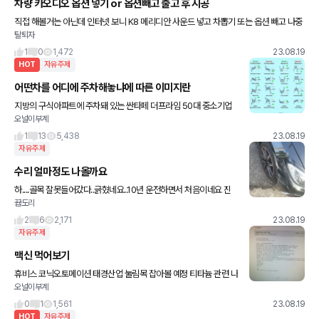
차량 카오디오 옵션 넣기 or 옵션빼고 출고 후 시공
직접 해볼거는 아닌데 인터넷 보니 K8 메리디안 사운드 넣고 차뽑기 또는 옵션 빼고 나중
탈퇴자
에 오디오 교체하기로 논쟁하는 글을 봐서요. 어느 쪽이 더 낫다 생각하시나요?
1
0
1,472
23.08.19
HOT
자유주제
어떤차를 어디에 주차해놓냐에 따른 이미지란
지방의 구식아파트에 주차돼 있는 싼타페 더프라임 50대 중소기업
오널이부계
재직중 자산 2억정도에 연봉 3,4천정도 오피스텔에 주차된 포르쉐
타이칸 20대후반 부모님 도움으로 사업체 운영 년수입 2,
1
13
5,438
23.08.19
자유주제
수리 얼마정도 나올까요
하....골목 잘못들어갔다..긁혔네요..10년 운전하면서 처음이네요 진
뀹도리
짜... 얼마정도 나올까요...ㅠㅠㅠㅠ
2
6
2,171
23.08.19
자유주제
맥신 먹어보기
휴비스 코닉오토메이션 태경산업 눌림목 잡아볼 예정 티타늄 관련 나
오널이부계
노 월요일에 잡을예정
0
1
1,561
23.08.19
HOT
자유주제