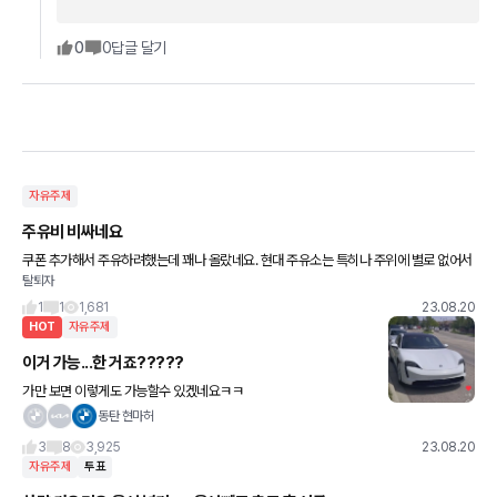
0
0
답글 달기
자유주제
주유비 비싸네요
쿠폰 추가해서 주유하려했는데 꽤나 올랐네요. 현대 주유소는 특히나 주위에 별로 없어서
탈퇴자
주유도 힘드네요.
1
1
1,681
23.08.20
HOT
자유주제
이거 가능...한 거죠?????
가만 보면 이렇게도 가능할수 있겠네요ㅋㅋ
동탄 현마허
3
8
3,925
23.08.20
자유주제
투표