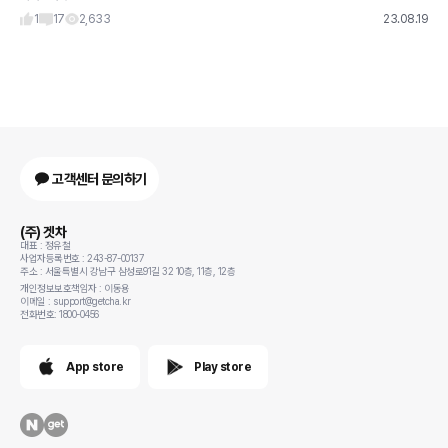
비해서 건수가 없는건
1
17
2,633
23.08.19
고객센터 문의하기
(주) 겟차
대표 : 정유철
사업자등록번호 : 243-87-00137
주소 : 서울특별시 강남구 삼성로91길 32 10층, 11층, 12층
개인정보보호책임자 : 이동용
이메일 : support@getcha.kr
전화번호: 1800-0456
App store
Play store