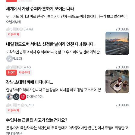
세계에서 가장 슈퍼카 흔하게 보이는 나라
두바이도 아니고 바로 한국임 ㄹㅇ 카이엔이 국민suv마냥 돌아다니는거 보고 컬리넌이
오널이부계
돌아보면 보이는거보면 외국인도 기겁함
5
6
3,448
23.08.19
자유주제
내일 핸드오버 서비스 신청한 날이라 인천 다녀옵니다.
도착하면 밥주고 식사 후 세레머니(?) 함 그 후 드라이빙 센터에서 간
단한 주행 그리고 집 이 중 가장 맘에 드는 서비스는 풀 주유 ㅋㅋㅋ
탈퇴자
내일 다녀와서 사진 투척할께요 😁 4. 기본
2
1
1,446
23.08.19
HOT
자유주제
강남 초대형 까페 대다나다...
안녕하세요 하데스입니다 오늘 강남에 식사를 하고 강남 포스코에 있
는 테라로사 커피 전문점 방문했습니다 헉 강남 한복판에 이런 대형
하데스992s
까페가... 일단 커피 한잔^^ 테라로사 커피는 저랑
8
15
6,713
23.08.19
자유주제
수입차는 급발진 사고가 없는건가요?
돈 없어서 국산차 타는 서민인데 유독 현대 기아차량에서만 급밥진이나 주행에 위험한 고
파나메라사기
장들이 많이 발생하는걸 유투브에서 봤는데 독삼사는 급발진이 없는건가요? 아님 현대에