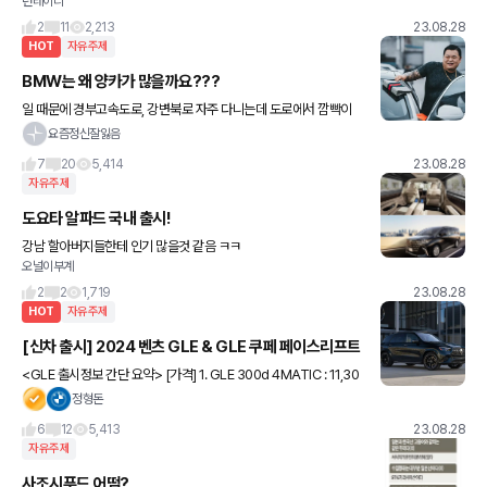
런레이디
긁힘 사고를 당해서 범인은 찾지도 못하구 자차수리를 하게 생겼습니
다ㅜ 오래 탈 차도 아니구 살짝 기변병도 온 상태입니다 자
2
11
2,213
23.08.28
HOT
자유주제
BMW는 왜 양카가 많을까요???
일 때문에 경부고속도로, 강변북로 자주 다니는데 도로에서 깜빡이
안키고 칼질하면서 쏘고 다니는 수입차들은 죄다 BMW네요 (오늘
요즘정신잘잃음
아침에도 본 게 함정) 세단 양카는 320d, 520d가 대부분인
7
20
5,414
23.08.28
자유주제
도요타 알파드 국내 출시!
강남 할아버지들한테 인기 많을것 같음 ㅋㅋ
오널이부계
2
2
1,719
23.08.28
HOT
자유주제
[신차 출시] 2024 벤츠 GLE & GLE 쿠페 페이스리프트
<GLE 출시정보 간단 요약> [가격] 1. GLE 300d 4MATIC : 11,30
0만원 (210만원 인상) 2. GLE 450 4MATIC : 13,300만원 (220
정형돈
만원 인상) 3. AMG
6
12
5,413
23.08.28
자유주제
사조시푸드 어떰?