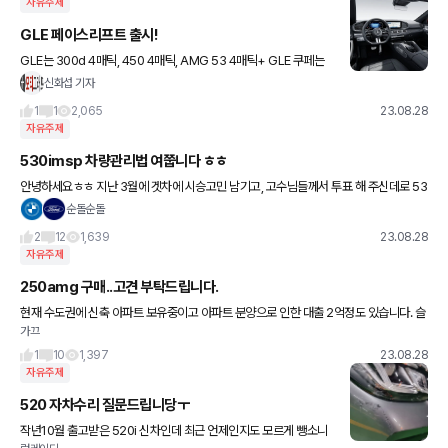
자유주제
GLE 페이스리프트 출시!
GLE는 300d 4매틱, 450 4매틱, AMG 53 4매틱+ GLE 쿠페는
450d 4매틱, AMG 53 4매틱+ 가 출시됩니다 그나저나 GLE도 가
신화섭 기자
격이 많이 올랐군요 ㄷㄷㄷ
1
1
2,065
23.08.28
자유주제
530imsp 차량관리법 여쭙니다 ㅎㅎ
안녕하세요ㅎㅎ 지난 3월에 겟차에 시승고민 남기고, 고수님들께서 투표 해 주신데로 53
0i msp 구입해서 7500km정도 타고 있습니다. 여성이라 차량 관리법을 잘 몰라서, 간단
순돌순돌
한 팁좀 부탁드
2
12
1,639
23.08.28
자유주제
250amg 구매..고견 부탁드립니다.
현재 수도권에 신축 아파트 보유중이고 아파트 분양으로 인한 대출 2억정도 있습니다. 슬
가끄
하에 초등자녀 있구요. 세금떼고 순수 와이프와 제가 버는 돈은 약 800정도입니다. 가계
에 들어가는돈 외에 35
1
10
1,397
23.08.28
자유주제
520 자차수리 질문드립니당ㅜ
작년10월 출고받은 520i 신차인데 최근 언제인지도 모르게 뺑소니