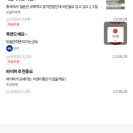
중국에서 일본산 규제먹고 참치전문인데 외인들도 담고 있고 2,3일
오널이부계
스윙
2
2
1,413
23.08.28
자유주제
복받으세요~
잊을만하면 터지는군요
난리
4
2
1,233
23.08.28
자유주제
와이퍼 추천좀요
와이퍼가 오래가는 가성비좋은거 없을까요?
초코라떼
2
2
1,312
23.08.28