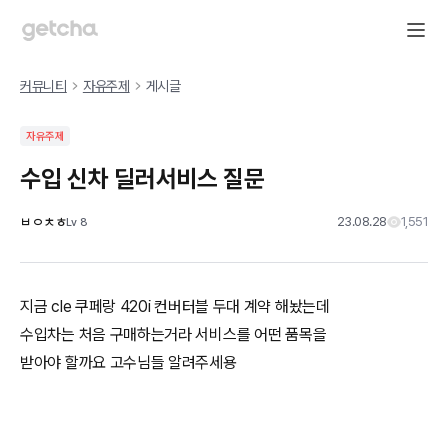
커뮤니티
자유주제
게시글
자유주제
수입 신차 딜러서비스 질문
ㅂㅇㅊㅎ
23.08.28
1,551
Lv
8
지금 cle 쿠페랑 420i 컨버터블 두대 계약 해놨는데
수입차는 처음 구매하는거라 서비스를 어떤 품목을
받아야 할까요 고수님들 알려주세용