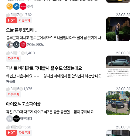
🤦🏻‍♂️🤦🏻‍♂️ 일단 전기랑 일반은 다 나오는거 같네요
겟덕
2
7
1,762
23.08.31
HOT
자유주제
오늘 블루문인데...
블루문이 아니고 옐로문이네요^^ 우리딸입니다^^ 딸이 넘 웃기게 나
와서 걍 올려봅니다. 아파트 사이로 엄청 크고 빛나는데 사진은 별루
하데스992s
네요^^ 갤럭시S23 30배 찍었어요. 하데스가 갤럭시S23로
6
13
3,403
23.08.31
자유주제
파사트 바리안트 국내출시 될 수도 있겠는데요
웨건만 나온다네요 ㄷㄷ 그렇다면 아예 출시를 안하던지 웨건만 나오
째둘럽
던지.. 지금 중형 웨건이 v60cc 하나 뿐인데 소나타급 웨건이 대중차
에서도 나와주면 참 좋을텐데요 v60cc는 크기가 좀
3
5
1,875
23.08.31
자유주제
아이오닉 7 스파이샷
각진 EV9과 다르게 아이오닉7은 둥글 둥글한 느낌이 강하네요
하진대디
1
2
1,566
23.08.31
HOT
자유주제