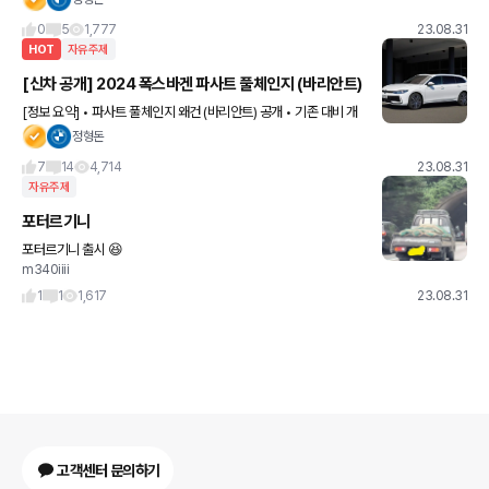
0
5
1,777
23.08.31
HOT
자유주제
[신차 공개] 2024 폭스바겐 파사트 풀체인지 (바리안트)
[정보 요약] • 파사트 풀체인지 왜건 (바리안트) 공개 • 기존 대비 개
선된 사이즈 • 15인치 디지털 디스플레이 탑재 • 신규 인포테인먼트
정형돈
제공 • 칼럼형 기어 셀렉트로 변경 • 마일드 하이
7
14
4,714
23.08.31
자유주제
포터르기니
포터르기니 출시 😆
m340iiii
1
1
1,617
23.08.31
고객센터 문의하기