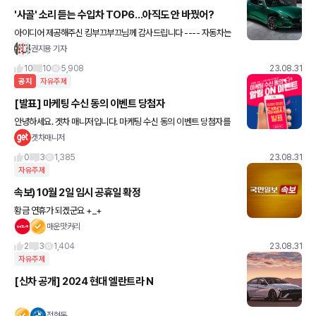
'사골' 소리 듣는 수입차 TOP6…아직도 안 바꿨어?
아이디어 제공해주신 킹부끄부끄님께 감사드립니다 ---- 자동차는
일정 주기를 갖고 모델 체인지를 단행한다. 보통 신차 출시 후 3~4년
권지용 기자
차에 페이스리프트를 거치고, 6~7년 내에 새로운 모델을
10
10
5,908
23.08.31
공지
자유주제
[발표] 마케팅 수신 동의 이벤트 당첨자
안녕하세요. 겟차 매니저입니다. 마케팅 수신 동의 이벤트 당첨자를
발표합니다🎉 이벤트에 참여해주신 모든 분들께 감사드립니다. 앞으
겟차매니저
로 더 좋은 이벤트로 찾아오겠습니다 🚗💨 💰 5,00
0
3
1,385
23.08.31
자유주제
속보) 10월 2일 임시 공휴일 확정
황금 연휴가 되겠군요 +_+
매운맛커리
2
3
1,404
23.08.31
자유주제
[신차 공개] 2024 현대 엘란트라 N
정형돈