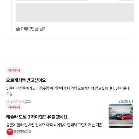
0
0
답글 달기
자유주제
오토캐시백 받고싶어요
5일에 생산들어가고 다음주쯤 예약한차가 나와서 오토캐시백 받고싶습니다. 신한 롯데
꼬잉
삼성카드 사용중이고 3016만원 결제할 예정이에요
2
1
1,225
23.09.01
자유주제
테슬라 모델 3 하이랜드 유출 됐네요
공홈에 올라 갈 사진 같네요 아직 뇌이징이 안돼서 그런지 저는 기존
모3이 더 예뻐 보이네요
동탄행복파파