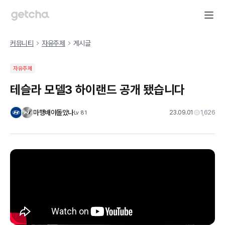
커뮤니티
자유주제
게시글
자유주제
테슬라 모델3 하이랜드 공개 됐습니다
마행배야돌았나
23.09.01
1,626
Lv
81