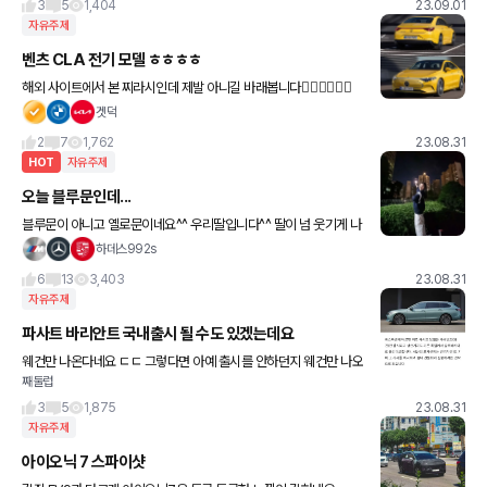
3
5
1,404
23.09.01
자유주제
벤츠 CLA 전기 모델 ㅎㅎㅎㅎ
해외 사이트에서 본 찌라시인데 제발 아니길 바래봅니다🤦🏻‍♂️🤦🏻‍♂️
🤦🏻‍♂️🤦🏻‍♂️ 일단 전기랑 일반은 다 나오는거 같네요
겟덕
2
7
1,762
23.08.31
HOT
자유주제
오늘 블루문인데...
블루문이 아니고 옐로문이네요^^ 우리딸입니다^^ 딸이 넘 웃기게 나
와서 걍 올려봅니다. 아파트 사이로 엄청 크고 빛나는데 사진은 별루
하데스992s
네요^^ 갤럭시S23 30배 찍었어요. 하데스가 갤럭시S23로
6
13
3,403
23.08.31
자유주제
파사트 바리안트 국내출시 될 수도 있겠는데요
웨건만 나온다네요 ㄷㄷ 그렇다면 아예 출시를 안하던지 웨건만 나오
째둘럽
던지.. 지금 중형 웨건이 v60cc 하나 뿐인데 소나타급 웨건이 대중차
에서도 나와주면 참 좋을텐데요 v60cc는 크기가 좀
3
5
1,875
23.08.31
자유주제
아이오닉 7 스파이샷