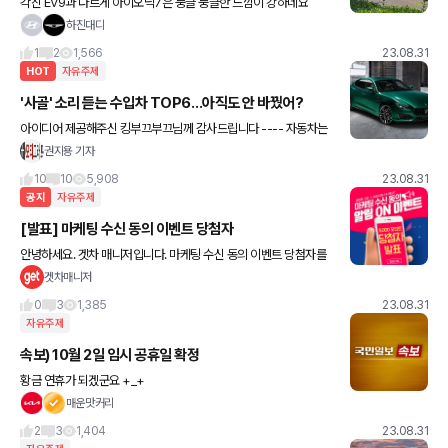
각진 EV9과 다르게 아이오닉7은 둥글 둥글한 느낌이 강하네요
하진대디
1
2
1,566
23.08.31
HOT
자유주제
'사골' 소리 듣는 수입차 TOP6…아직도 안 바꿨어?
아이디어 제공해주신 킹부끄부끄님께 감사드립니다 ---- 자동차는
일정 주기를 갖고 모델 체인지를 단행한다. 보통 신차 출시 후 3~4년
권지용 기자
차에 페이스리프트를 거치고, 6~7년 내에 새로운 모델을
10
10
5,908
23.08.31
공지
자유주제
[발표] 마케팅 수신 동의 이벤트 당첨자
안녕하세요. 겟차 매니저입니다. 마케팅 수신 동의 이벤트 당첨자를
발표합니다🎉 이벤트에 참여해주신 모든 분들께 감사드립니다. 앞으
겟차매니저
로 더 좋은 이벤트로 찾아오겠습니다 🚗💨 💰 5,00
0
3
1,385
23.08.31
자유주제
속보) 10월 2일 임시 공휴일 확정
황금 연휴가 되겠군요 +_+
매운맛커리
2
3
1,404
23.08.31