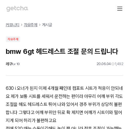
커뮤니티
자유주제
게시글
자유주제
bmw 6gt 헤드레스트 조절 문의 드립니다
레구
20.06.04
1,492
Lv
10
630 i 오너가 된지 이제 4개월 째인데 컴포트 시트가 적응이 안되네
요 제가 보통 시트를 세워서 운전하는 편이라 아무리 어깨 부위 각도
조절을 해도 헤드레스트 튀어 나와 있어서 경추 부위가 상당히 불편
합니다 그렇다고 어깨 부위만 뒤로 확 제치면 어깨가 시트이와 떨어
지게 되어 허리가 불편하고요
전에 520 때는 수동이긴해도 높이 뿐 아니라 전후 조절이 가능했는