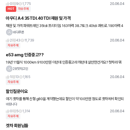
에선 참
0
9
1,775
20.06.04
HOT
자유주제
아우디 A4 35TDI.40TDI 재원 및 가격
재원 및 가격 파워트레인 35tdi 프리미엄. 163마력 38.7토크 40tdi 콰트로. 190마력 4
0.8토크 모두 2000cc 7단 s트로닉 35는 콰트로가 없으며 40은 콰트로가 있습니다.
바다푸른
2
43
11,739
20.06.04
자유주제
e53 amg 인증중고??
19년 11월식 1000km 9100만원 이던데 인증중고라 하던데 살만한건가요? 첫차라 뭐
어찌해야할지 모르겠네요..
28첫차고민
1
13
1,165
20.06.04
자유주제
할인질문이요
여기 겟차를 통해 신형 g80을 계약했는데요 할인이 약 100만원 정도로 겟차에서 확인되
바람나다
는데 이금액에 썬팅 블박 탁송료 등이 포함된건가요? 딜러분말로는 신형이라서 할인은
없다고 위에 썬팅블박탁송만
0
5
1,314
20.06.04
자유주제
겟차 회원님들