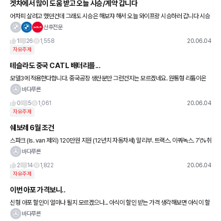
겟차에서 많이 도움 받고 오늘 시승/계약 갑니다
어차피 살려고 했던건데 그래도 시승은 해보쟈 해서 오늘 와이프랑 시승하러 갑니다 시승
은 뭐 그냥 타볼려고 하는거고요 오늘 여러딜러사 여러딜러 추천받고 한곳을 정하여 계약
산후전문
하러 가네요 와이프 차지만
1
26
1,558
20.06.04
자유주제
테슬라도 중국 CATL 배터리를...
모델3에 적용한다합니다. 중국공장 생산분만 그런건지는 모르겠네요. 원통형 리튬이온
여러개로 사용한걸로 아는데. CATL은 원통형이 없음에도...들어가네요. 리튬이온이 아니
바다푸른
고 인산철이라
0
5
1,061
20.06.04
자유주제
쉐보레 6월 조건
스파크 (ls. van 제외) 120만원 지원 (12년치 자동차세) 말리부. 트랙스. 이쿼녹스. 7\%취
득세 지원 스파크 1\%이자 페이백(마이너스 할부프로그램) 말리부. 트랙스. 이쿼녹스. 3
바다푸른
2
14
1,822
20.06.04
자유주제
이번 아포 가격보니..
신형 아포 할인이 얼마나 될지 모르겠으나... 아식이 할인 받는 가격 생각해보면 아식이 할
인이 대단했네요. 아포가 한장 가까이 할인이 나올지....... 아식이 이슈만 없었으면 가격면
바다푸른