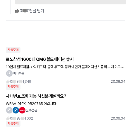
0
0
답글 달기
자유주제
르노삼성 1600대 QM6 볼드 에디션 출시
19인치 알로이휠. 바디키트팩. 블랙 루프랙. 등해서 먼가 블랙에디션 느낌의..... 차이로 보
면 벤츠 일반-amg(디자인만요) 비엠이 일반-m팩 이런느낌일거같네요. 실내는 블랙시
바다푸른
트에 옐로골
0
8
1,349
20.06.04
자유주제
차대번호 조회 가능 하신분 계실까요?
WBAVJ910XL9B20765 이겁니다
산후전문
0
28
1,062
20.06.04
자유주제