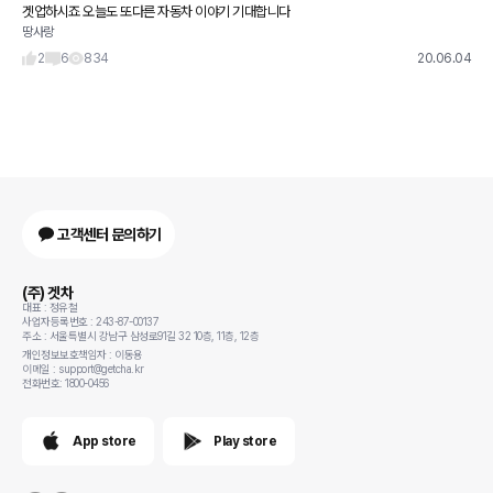
겟업하시죠 오늘도 또다른 자동차 이야기 기대합니다
땅사랑
2
6
834
20.06.04
고객센터 문의하기
(주) 겟차
대표 : 정유철
사업자등록번호 : 243-87-00137
주소 : 서울특별시 강남구 삼성로91길 32 10층, 11층, 12층
개인정보보호책임자 : 이동용
이메일 : support@getcha.kr
전화번호: 1800-0456
App store
Play store