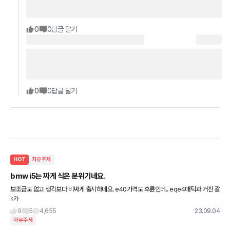
0
0
답글 달기
0
0
답글 달기
HOT
자유주제
bmw i5는 짜게 식은 분위기네요.
보조금도 없고 생각보다 비싸게 출시하네요. e40가격도 후륜인데.. eqe4매틱과 거진 같
k카
은 가격 심지어 eqe랑 주행거리 비교하면 심하게 떨어짐 문제는 지금 eqe 포풍할인 중
가장 놀라운
9
5
4,655
23.09.04
자유주제