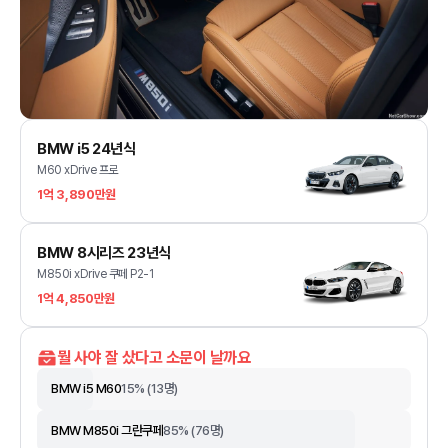
BMW i5 24년식
M60 xDrive 프로
1억 3,890만원
BMW 8시리즈 23년식
M850i xDrive 쿠페 P2-1
1억 4,850만원
뭘 사야 잘 샀다고 소문이 날까요
BMW i5 M60
15
% (
13
명)
BMW M850i 그란쿠페
85
% (
76
명)