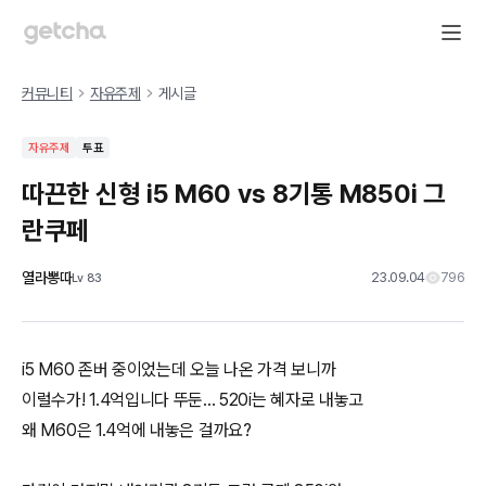
커뮤니티
자유주제
게시글
자유주제
투표
따끈한 신형 i5 M60 vs 8기통 M850i 그
란쿠페
열라뽕따
23.09.04
796
Lv
83
i5 M60 존버 중이었는데 오늘 나온 가격 보니까
이럴수가! 1.4억입니다 뚜둔... 520i는 혜자로 내놓고
왜 M60은 1.4억에 내놓은 걸까요?