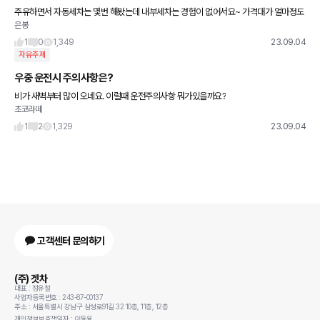
주유하면서 자동세차는 몇번 해봤는데 내부세차는 경험이 없어서요~ 가격대가 얼마정도
은봉
하나요?
1
0
1,349
23.09.04
자유주제
우중 운전시 주의사항은?
비가 새벽부터 많이 오네요. 이럴때 운전주의사항 뭐가있을까요?
초코라떼
1
2
1,329
23.09.04
고객센터 문의하기
(주) 겟차
대표 : 정유철
사업자등록번호 : 243-87-00137
주소 : 서울특별시 강남구 삼성로91길 32 10층, 11층, 12층
개인정보보호책임자 : 이동용