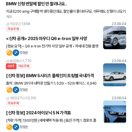
BMW 신형 연말에 할인 안 할려나요..
지금 E250 amg 구매할까 생각중인데요..할인률이 좋더라구요. 아무래도 신형이 나오기
가끄
전이라서 폭풍세일 하는거 같긴 한데요. 솔직히 벤츠 좋지만 새로나오는 520msp가 할
인하면 어느정도 비슷한
1
2
1,958
23.09.04
자유주제
<신차 공개> 2025 아우디 Q6 e-tron 일부 사양
[정보 요약] • Q6 e-tron 전기차 사양 일부 공개 • 차세대 전용 플랫
폼 PPE 기반 • 1회 완충시 500km 이상 주행 목표 • 270kW급 급
정형돈
속 충전 지원 • 최대 배터리 용량
6
8
1,770
23.09.04
HOT
자유주제
[신차 정보] BMW 5시리즈 풀체인지 트림별 국내가격
출처 : BMW 코리아 내차량 만들기 1. 520i • 520i 베이스 : 6,940
만원 (기존 6,680만원) • 520i MSP : 7,390만원 (기존 6,840만
정형돈
원) 2. 523d
16
27
13,310
23.09.04
자유주제
[신차 정보] 2024 아이오닉 5 N 가격표
[차량 가격] 7,600만원 (세제혜택 적용 후) [옵션 가격] 1. 컴포트 플
러스 : 450,000원 2. 파킹 어시스트 : 1,680,000원 3. 빌트인 캠2,
정형돈