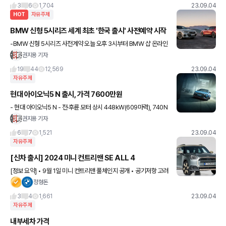
증강현실 내비 : 450,0
3
6
1,704
23.09.04
HOT
자유주제
BMW 신형 5시리즈 세계 최초 '한국 출시' 사전예약 시작
-BMW 신형 5시리즈 사전계약 오늘 오후 3시부터 BMW 샵 온라인
에서 시작 - 10월 정식 출시, 유럽보다 빠른 세계 최초로 한국 시장 출
권지용 기자
시 - 모든 모델에 어댑티브 LED 헤드램, 파노라
19
44
12,569
23.09.04
자유주제
현대 아이오닉5 N 출시, 가격 7600만원
- 현대 아이오닉5 N - 전·후륜 모터 상시 448kW(609마력), 740N
m(75.5kgf·m) - 'N 그린 부스트' 모드 사용 시 합산 최고출력 478k
권지용 기자
W(650마력), 최대토크가 77
6
7
1,521
23.09.04
자유주제
[신차 출시] 2024 미니 컨트리맨 SE ALL 4
[정보 요약] • 9월 1일 미니 컨트리맨 풀체인지 공개 • 공기저항 고려
설계 (0.26Cd) • 컨트리맨의 전기차 버전 • 복합주행거리 462km
정형돈
• BMW X1 & iX1과 동일 플
3
4
1,661
23.09.04
자유주제
내부세차 가격