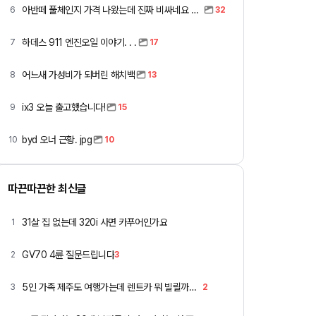
아반떼 풀체인지 가격 나왔는데 진짜 비싸네요 ㅎㅎ
6
32
하데스 911 엔진오일 이야기. . .
7
17
어느새 가성비가 되버린 해치백
8
13
ix3 오늘 출고했습니다!
9
15
byd 오너 근황. jpg
10
10
따끈따끈한 최신글
31살 집 없는데 320i 사면 카푸어인가요
1
GV70 4륜 질문드립니다
2
3
5인 가족 제주도 여행가는데 렌트카 뭐 빌릴까요 ㅎ
3
2