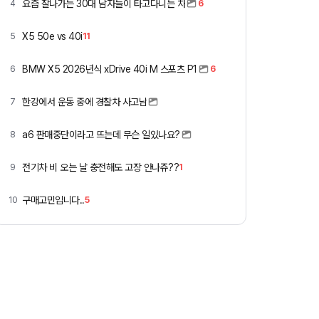
요즘 잘나가는 30대 남자들이 타고다니는 차
4
6
X5 50e vs 40i
5
11
BMW X5 2026년식 xDrive 40i M 스포츠 P1
6
6
한강에서 운동 중에 경찰차 사고남
7
a6 판매중단이라고 뜨는데 무슨 일있나요?
8
전기차 비 오는 날 충전해도 고장 안나쥬??
9
1
구매고민입니다..
10
5