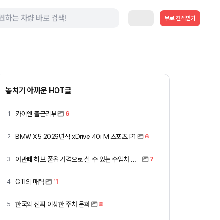
무료 견적받기
놓치기 아까운 HOT글
카이엔 출근리뷰
1
6
BMW X5 2026년식 xDrive 40i M 스포츠 P1
2
6
아반떼 하브 풀옵 가격으로 살 수 있는 수입차 모아봤습니다 (중고 포함)
3
7
GTI의 매력
4
11
한국의 진짜 이상한 주차 문화
5
8