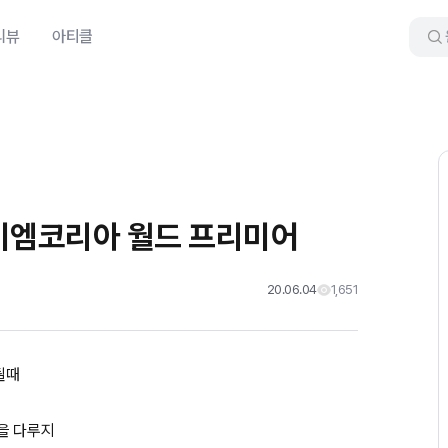
리뷰
아티클
비엠코리아 월드 프리미어
20.06.04
1,651
될때
을 다루지