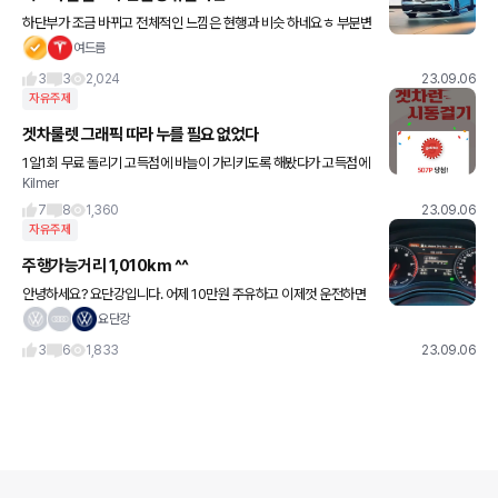
하단부가 조금 바뀌고 전체적인 느낌은 현행과 비슷 하네요ㅎ 부분변
경 모델은 올해말 공개 내년에 인도가 시작되어 2030년까지만 판매
여드름
한다네요 그리고 이것은 마지막 내연기관 골프요 ㅠ 단종 후
3
3
2,024
23.09.06
자유주제
겟차룰렛 그래픽 따라 누를 필요 없었다
1일1회 무료 돌리기 고득점에 바늘이 가리키도록 해봤다가 고득점에
Kilmer
바늘이 멈추도록 해봤다가 등 제동거리(?) 가늠하여 정성스럽게 누를
때는 10~12P 나오던 포인트가 귀찮은듯 막 눌렀을때
7
8
1,360
23.09.06
자유주제
주행가능거리 1,010km ^^
안녕하세요? 요단강입니다. 어제 10만원 주유하고 이제껏 운전하면
서 처음 보는 주행가능거리가 떠서 보여드립니다. 지지난주 지난주
요단강
타지역 먼곳으로 장거리 출장을 아주 얌전히 다녀왔더니 ㅎㅎ 기분
3
6
1,833
23.09.06
좋