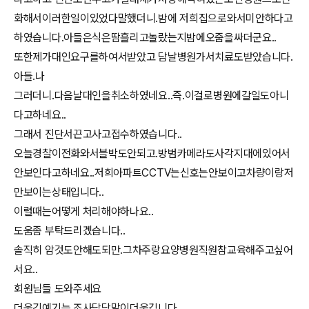
화해서이러한일이있었다말했더니.밤에 저희집으로와서미안하다고
하였습니다.아들은식은땀흘리고놀랐는지밤에오줌을싸더군요..
또한제가대인요구를하여서받았고 담날병원가서치료도받았습니다.
아들.나
그러더니.다음날대인을취소하였네요..즉.이걸로병원에갈일도아니
다고하네요..
그래서 진단서끈고사고접수하였습니다..
오늘경찰이전화와서블박도안되고.방범카메라도사각지대에있어서
안보인다고하네요..저희아파트CCTV는신호는안보이고차량이랑저
만보이는상태입니다..
이럴때는어떻게 처리해야하나요..
도움좀 부탁드리겠습니다..
솔직히 암것도안해도되만.그차주랑요양병원직원참교육해주고싶어
서요..
회원님들 도와주세요
더웃긴예기는 조사담당말이더웃깁니다