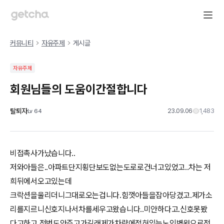
커뮤니티
자유주제
게시글
자유주제
회원님들의 도움이간절합니다
탈퇴자
23.09.06
1,483
Lv
64
비접촉사가났습니다..
저와아들은..아파트단지횡단보도없는도로로건너고있었고..차는 저
희뒤에서오고있는데
크락션을울리더니그대로오는겁니다.힘껏아들을잡아당겼고.제가소
리를지르니신호지나서차를세우고왔습니다..미안하다고.신호못봤
다고하고 전번도안주고가길래제가차량에적혀있는노인병원으로전