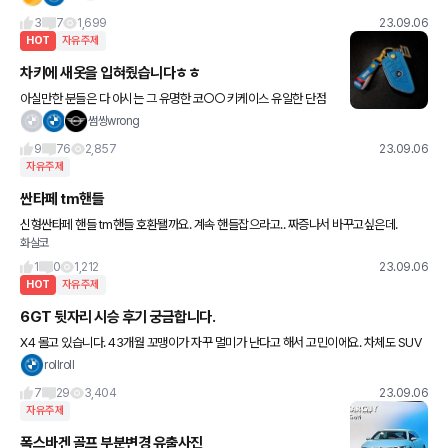
PHEV + eFour 4륜구동 시스템 탑재ㅔ
3
7
1,699
23.09.06
HOT
자유주제
차키에 새옷을 입혀줬습니다ㅎㅎ
아실만한 분들은 다 아시는 그 유명한 코○○ 키케이스 유일한 단점
은... 오랜 대기시간..? 올 봄에 아내차 뽑으면서 즉시 구매 가능한 케
썸씽wrong
이스 문의하고 구매하였고 너무 만족스러워서 저도 눈팅만
9
76
2,857
23.09.06
자유주제
싼타페 tm핸들
신형싼타페 핸들 tm핸들 호환됄까요. 계속 핸들잡으라고.. 짜증나서 바꾸고싶은데.
화살코
1
0
1,212
23.09.06
HOT
자유주제
6GT 뒷자리 시승 후기 궁금합니다.
X4 몰고 있습니다. 43개월 꼬맹이가 자꾸 멀미가 난다고 해서 고민이에요. 차체도 SUV
라 높고 시야도 좁고 해서 그런건지.. 6GT가 뒷자석도 넓고 에어서스라 좋아 보여서 기변
rollroll
고민 중인데 문
7
29
3,404
23.09.06
자유주제
폭스바겐 골프 부분변경 유출사진