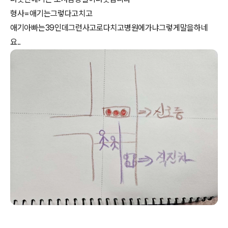
형사=애기는그렇다고치고
애기아빠는39인데그런사고로다치고병원에가냐그렇게말을하네
요..