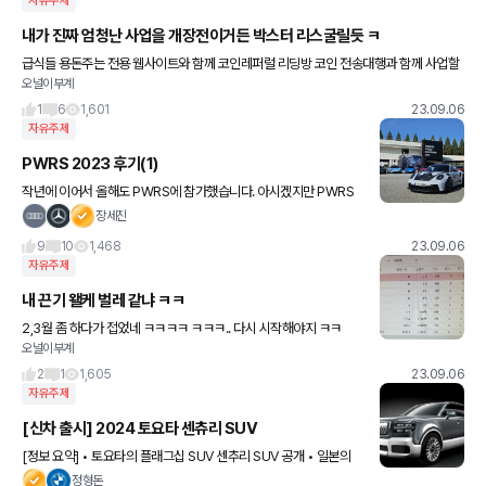
자유주제
내가 진짜 엄청난 사업을 개장전이거든 박스터 리스굴릴듯 ㅋ
급식들 용돈주는 전용 웹사이트와 함께 코인레퍼럴 리딩방 코인 전송대행과 함께 사업할
오널이부계
꺼거든 그리고 유튜브 숏츠 틱톡 다시 활동하고 그동안 테마주 선물같은 도박질 하느라 캐
시카우 사업은 뒷전이였네 ㅋㅋ
1
6
1,601
23.09.06
자유주제
PWRS 2023 후기(1)
작년에 이어서 올해도 PWRS에 참가했습니다. 아시겠지만 PWRS
는 Porsche World Road Show의 약자이고.. 간단히 얘기하자면
장세진
포르쉐가 현재 시판 중인 차량을 여러 대 가지고 세계
9
10
1,468
23.09.06
자유주제
내 끈기 왤케 벌레 같냐 ㅋㅋ
2,3월 좀 하다가 접었네 ㅋㅋㅋㅋ ㅋㅋㅋ.. 다시 시작해야지 ㅋㅋ
오널이부계
2
1
1,605
23.09.06
자유주제
[신차 출시] 2024 토요타 센츄리 SUV
[정보 요약] • 토요타의 플래그십 SUV 센추리 SUV 공개 • 일본의
롤스로이스 컬리넌이라고 불리움 (?) • 일본 내수용 모델 • 3.5L V6
정형돈