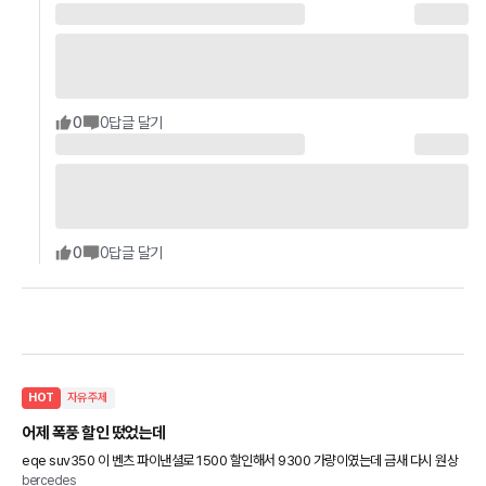
0
0
답글 달기
0
0
답글 달기
HOT
자유주제
어제 폭풍 할인 떴었는데
eqe suv350 이 벤츠 파이낸셜로 1500 할인해서 9300 가량이였는데 금새 다시 원상
bercedes
됐네요 ㅜㅜ 오류였던건지 이렇게 24시간도 안되서 할인가가 다시 바뀌기도 하나요?