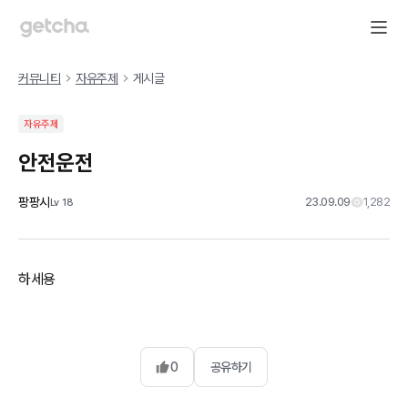
커뮤니티
자유주제
게시글
자유주제
안전운전
팡팡시
23.09.09
1,282
Lv
18
하세용
0
공유하기