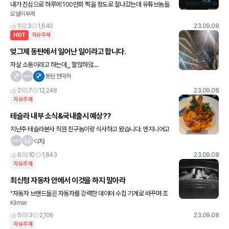
내가 진심으로 하루에 100만회 찍을 정도로 잘나갔는데 유튜브놈들
오널이부계
이 나 죽여놓아서 이제는 영상경로에 피드노출은 일도 없고 오로지
검색으로만 ㅋㅋㅋㅋ 진짜 개같네
1
3
1,640
23.09.08
HOT
자유주제
엊그제 동탄에서 일어난 일이라고 합니다.
자살 소동이라고 하는데,,, 할많하않....
동탄 현마허
2
7
12,248
23.09.08
자유주제
테슬라 내부 소식&국내출시 예상??
지난주 테슬라본사 직원 친구놈이랑 식사하고 왔습니다. 엔지니어고
모델 S&X에 참여했다고 하네요. 전 비 자동차& 비 공대 출신이라 이
cptjj
것저것 물어봤습니다. 1. 모델 3 하이랜드 왜 유럽 중국부터
6
10
1,843
23.09.08
자유주제
최신형 자동차 안에서 이것을 하지 말아라
"자동차 브랜드들은 자동차를 강력한 데이터 수집 기계로 바꾸며 조
Kilmer
용히 데이터 사업에 뛰어들었다. 자동차 업체들이 수집하는 정보는
운전 속도, 목적지 등 운행 정보는 물론 차 안에서 듣는 음악, 의
5
3
2,106
23.09.08
자유주제