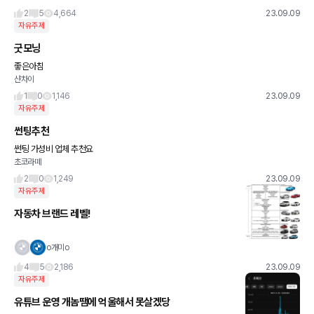
2
5
4,664
23.09.09
자유주제
굿모닝
좋은아침
샨차이
1
0
1,146
23.09.09
자유주제
썬팅추천
썬팅 가성비 업체 추천요
초코라떼
2
0
1,249
23.09.09
자유주제
자동차 브랜드 레벨!
o개미o
4
5
2,186
23.09.09
자유주제
유튜브 운영 개놈땜에 억울해서 못살겠당