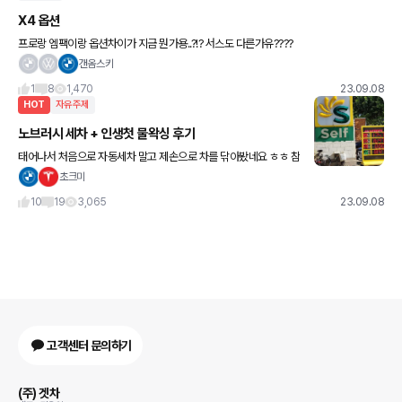
X4 옵션
프로랑 엠팩이랑 옵션차이가 지금 뭔가용..?!? 서스도 다른가유????
갠옴스키
1
8
1,470
23.09.08
HOT
자유주제
노브러시 세차 + 인생첫 물왁싱 후기
태어나서 처음으로 자동세차 말고 제손으로 차를 닦아봤네요 ㅎㅎ 참
고로 전 귀차니즘 x500% 로 이전 X3도 All 자동세차를 돌렸었고,
초크미
이번 M550i도 이미 스월이고 뭐고 자동세차를 한번 돌려놓
10
19
3,065
23.09.08
고객센터 문의하기
(주) 겟차