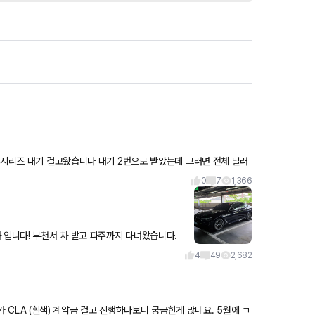
0
7
1,366
 주더라구요.
4
49
2,682