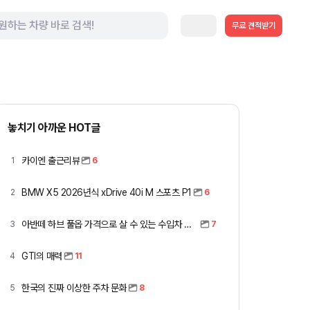
무료 견적받기
놓치기 아까운 HOT글
카이엔 출근리뷰
1
6
BMW X5 2026년식 xDrive 40i M 스포츠 P1
2
6
아반떼 하브 풀옵 가격으로 살 수 있는 수입차 모아봤습니다 (중고 포함)
3
7
GTI의 매력
4
11
한국의 진짜 이상한 주차 문화
5
8