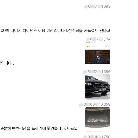
0
7
1,083
0
2
1,174
제 할 예정입니다 .
2
12
1,386
3
60
16,358
째 사진은E300e 트렁크입니다. 생각했
0
11
1,750