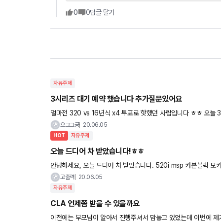
0
0
답글 달기
자유주제
3시리즈 대기 예약 했습니다 추가질문있어요
얼마전 320 vs 16년식 x4 투표로 핫했던 사람입니다 ㅎㅎ 오늘 3시리즈 대기 걸고왔습니다 대기 2번으로 받았는데 그러면 전체 딜러
사 중 2번이라는건지 제가 대기건 곳의 딜러사에서 2번인지
으그그긍
20.06.05
HOT
자유주제
오늘 드디어 차 받았습니다!ㅎㅎ
안녕하세요, 오늘 드디어 차 받았습니다. 520i msp 카본블랙 모카 입니다! 부천서 차 받고 파주까지 다녀왔습니다.
자율주행은 생각보다 잘 작동되어서 자유로 시작점부터 잘 유지해
고출력
20.06.05
자유주제
CLA 언제쯤 받을 수 있을까요
이전에는 부모님이 알아서 진행주셔서 맘놓고 있었는데 이번에 제가 CLA (흰색) 계약금 걸고 진행하다보니 궁금한게 많네요. 5월에 ㄱ