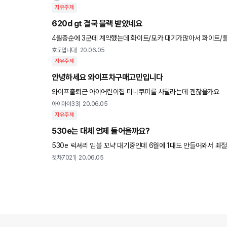
자유주제
620d gt 결국 블랙 받았네요
4월중순에 3군데 계약했는데 화이트/모카 대기가많아서 화이트/블랙 걸었는데 1순위인데 입항물건에 블랙시트는한대도없다네요 제가
속는건지 이번달에차를받아야해서 블랙/블랙으로 그냥 계약하는데
호도입니다
20.06.05
자유주제
안녕하세요 와이프차구매고민입니다
와이프출퇴근 아이어린이집 미니쿠퍼를 사달라는데 괜찮을가요
아이아이33
20.06.05
자유주제
530e는 대체 언제 들어올까요?
겟차7021
20.06.05