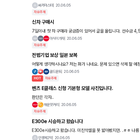
ㅎ모터스에 (대기6번)걸어뒀는데 두달걸린다고 합니다. 그
싸카마스터
20.06.05
자유주제
신차 구매시
7일이내 첫 차 구매라 궁금증이 있어서 글을 올립니다. 선수금 4,500에 나머지 파이낸스 이용 예정입니다 1.선수금을 카드결제 된다고
글을 본거 같은데, 정말 가능한가요? 2.선수금 카드결
아식이가자
20.06.05
자유주제
전범기업 보상 일본 보복
어떻게 생각하시나요? 저는 화가 나네요. 문제 있으면 삭
골드문트
20.06.05
HOT
자유주제
벤츠 E클래스 신형 기본형 모델 사진입니다.
판단은 각자..
매운맛커리
20.06.05
자유주제
E300e 시승하고 왔습니다
E300e시승하고 왔습니다. 미친악셀을 못 밟아봤지만. .ㅎㅎ 나름 충분히 벤츠감성을 느끼기에 좋았습니다. 바로밑
에 1번째 사진은 E300ex 2번
인생제2막
20.06.05