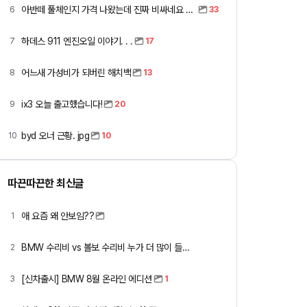
아반떼 풀체인지 가격 나왔는데 진짜 비싸네요 ㅎㅎ
6
33
하데스 911 엔진오일 이야기. . .
7
17
어느새 가성비가 되버린 해치백
8
13
ix3 오늘 출고했습니다!
9
20
byd 오너 근황. jpg
10
10
따끈따끈한 최신글
애 요즘 왜 안보임??
1
BMW 수리비 vs 볼보 수리비 누가 더 많이 들까요 ㅎ
2
[신차출시] BMW 8월 온라인 에디션
3
1