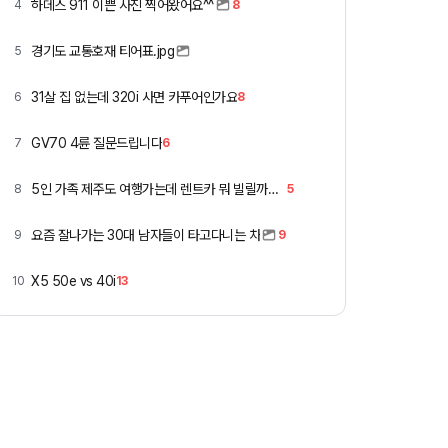
하데스 911 이쁜 사진 찍어왔어요^^
4
8
경기도 교통호재 티어표.jpg
5
31살 집 없는데 320i 사면 카푸어인가요
6
8
GV70 4륜 질문드립니다
7
6
5인 가족 제주도 여행가는데 렌트카 뭐 빌릴까요 ㅎ
8
5
요즘 잘나가는 30대 남자들이 타고다니는 차
9
9
X5 50e vs 40i
10
13