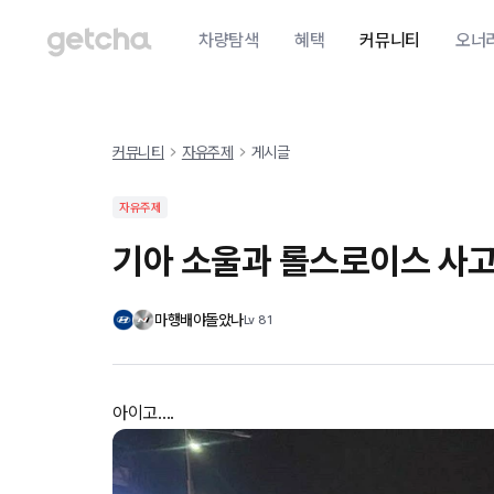
차량탐색
혜택
커뮤니티
오너
커뮤니티
자유주제
게시글
자유주제
기아 소울과 롤스로이스 사
마행배야돌았나
Lv
81
아이고....