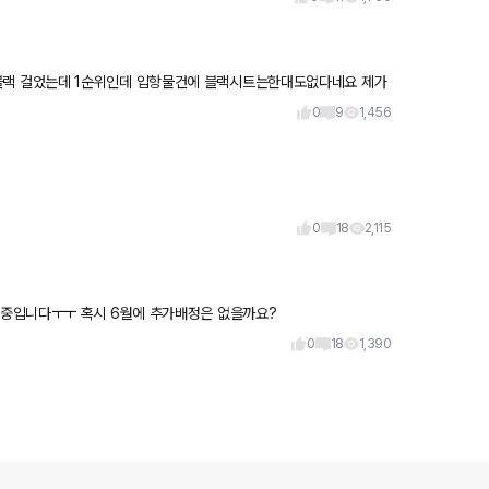
 화이트 뽑
0
9
1,456
0
18
2,115
530e 럭셔리 임블 꼬냑 대기중인데 6월에 1대도 안들어와서 좌절중입니다ㅜㅜ 혹시 6월에 추가배정은 없을까요?
0
18
1,390