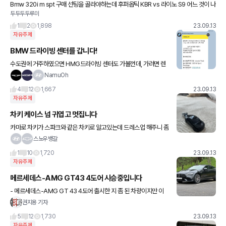
Bmw 320i m spt 구매 선팅을 골라야하는데 후퍼옵틱 KBR vs 라이노 S9 어느 것이 나
두두두두루미
을까요? 동급이라고 봐야하나요??
1
2
1,898
23.09.13
자유주제
BMW 드라이빙 센터를 갑니다!
수도권에 거주하였으면 HMG드라이빙 센터도 가볼껀데, 가려면 렌
트를 해야하니.. 제네시스를 타는 것 보다도 가성비가 있더군요.(공항
NamuOh
에서 접근성이 너무 좋습니다..!) 스타터팩 320i 18만원, M
4
12
1,667
23.09.13
자유주제
차키 케이스 넘 귀엽고 멋집니다
카마로 차키가 스파크와 같은 차키로 알고있는데 드레스업 해주니 좀
더 고급차를 타는 허세력 감성이 +1 되었습니다 여러 차종 전용 케이
스노우뱅갈
스가 있던데 쉐보레 전용케이스는 벤틀리 모형인거같네요^^
1
10
1,720
23.09.13
자유주제
메르세데스-AMG GT43 4도어 시승중입니다
- 메르세데스-AMG GT 43 4도어 출시한 지 좀 된 차량이지만 이
제서야 시승해봅니다. AMG 전용모델이라 개인적으로 애정하는 차
권지용 기자
량입니다. 직렬 6기통 367마력. 덩치에 비하면 그닥 자극
5
12
1,730
23.09.13
자유주제