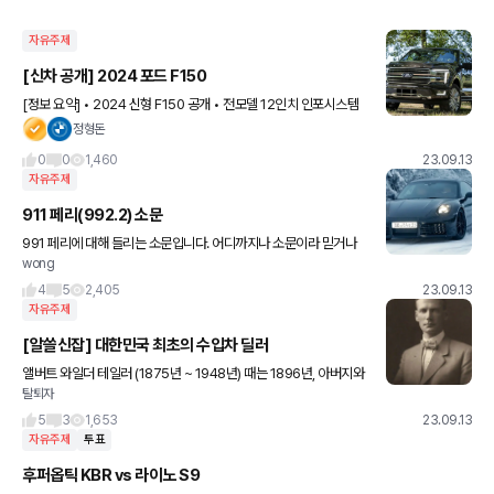
자유주제
[신차 공개] 2024 포드 F150
[정보 요약] • 2024 신형 F150 공개 • 전모델 12인치 인포시스템
탑재 • 프로액세스 테일게이트 적용 (사진 참조) • V6 3.5L 하이브
정형돈
리드 엔진 추가 • 오프로드 초점 Tremor
0
0
1,460
23.09.13
자유주제
911 페리(992.2) 소문
991 페리에 대해 들리는 소문입니다. 어디까지나 소문이라 믿거나
wong
말거나 입니다 - 하이브리드 적용 거의 확실시 된 부분이라 미션에 모
터가 추가되는 마일드 하이브리드 방식이라고 합니다 - 노
4
5
2,405
23.09.13
자유주제
[알쓸신잡] 대한민국 최초의 수입차 딜러
앨버트 와일더 테일러 (1875년 ~ 1948년) 때는 1896년, 아버지와
탈퇴자
함께 한국에 들어와 금광 회사의 직원으로 일을 하였고 아버지의 사
망 이후, 동생 윌리엄과 함께 금광 사업, 자동차,
5
3
1,653
23.09.13
자유주제
투표
후퍼옵틱 KBR vs 라이노 S9