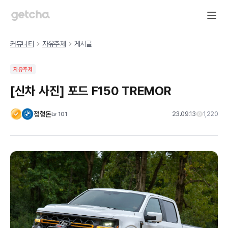
커뮤니티
자유주제
게시글
자유주제
[신차 사진] 포드 F150 TREMOR
정형돈
23.09.13
1,220
Lv
101