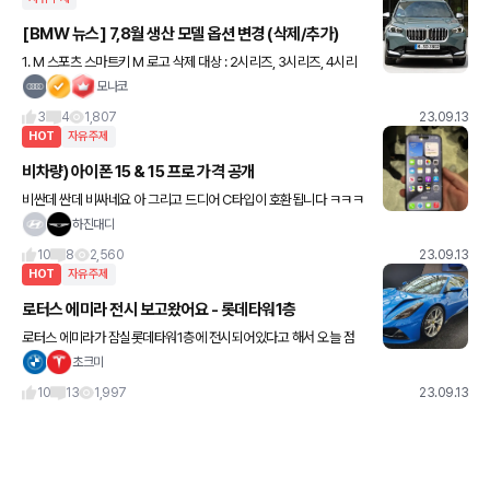
[BMW 뉴스] 7,8월 생산 모델 옵션 변경 (삭제/추가)
1. M 스포츠 스마트키 M 로고 삭제 대상 : 2시리즈, 3시리즈, 4시리
즈, Z4, X3, X4, iX3 2. 도어 실 커버 스트립 삭제 대상 : 2 액티브투
모나코
어러 3. 글로브 박스 라이트 삭
3
4
1,807
23.09.13
HOT
자유주제
비차량) 아이폰 15 & 15 프로 가격 공개
비싼데 싼데 비싸네요 아 그리고 드디어 C타입이 호환됩니다 ㅋㅋㅋ
하진대디
10
8
2,560
23.09.13
HOT
자유주제
로터스 에미라 전시 보고왔어요 - 롯데타워1층
로터스 에미라가 잠실롯데타워1층에 전시되어있다고 해서 오늘 점
심시간에 후다닥 뛰어가서 보고왔네요^^ 퍼스트에디션 모델인데, 토
초크미
요타 V6(400HP)와 AMG i4(360HP) 두가지 모델로 내년 2
10
13
1,997
23.09.13