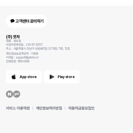
고객센터 문의하기
(주) 겟차
대표 : 정유철
사업자등록번호 : 243-87-00137
주소 : 서울특별시 강남구 삼성로91길 32 10층, 11층, 12층
개인정보보호책임자 : 이동용
이메일 : support@getcha.kr
전화번호: 1800-0456
App store
Play store
서비스 이용약관
개인정보처리방침
자동차금융모집인