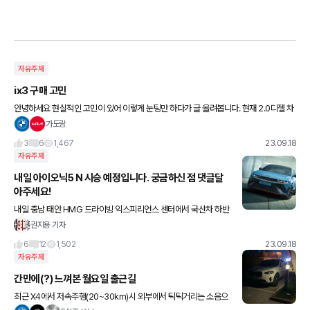
자유주제
ix3 구매 고민
안녕하세요 현실적인 고민이 있어 이렇게 눈팅만 하다가 글 올려봅니다. 현재 2.0디젤 차
량을 운행중에 있구여 왕복 64km 정도 출퇴근 하고 있습니다 차가 굉장히 막히는 시간
가도랑
때에 출퇴근을 하다 보
3
6
1,467
23.09.18
자유주제
내일 아이오닉5 N 시승 예정입니다. 궁금하신 점 댓글달
아주세요!
내일 충남 태안 HMG 드라이빙 익스피리언스 센터에서 국산차 하반
기 최대 기대작(?)아이오닉5 N 시승 예정입니다. 코스는 다목적 주행
권지용 기자
코스, 젖은 노면, 고속 주회로, 서킷 주행 등이 마련됐
6
12
1,502
23.09.18
자유주제
간만에(?) 느껴본 월요일 출근길
최근 X4에서 저속주행(20~30km)시 외부에서 틱틱거리는 소음으