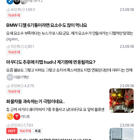
로 구로 서비스센터에 입고하고 돌아왔습니다. 아무 생각없이 월요일
FAITH YJ
9시로 예약을 했는데.. 평소 40분 거리를 1시간 30분이나
4
10
1,693
23.09.18
자유주제
BMW 디젤 6기통이라면 요소수도 많이 먹나요
요새 요소수 부족하다는 뉴스가 또 나오군요. 제가 요소수가 안들어가는 디젤차만 탔었는
pigeon_
데 체감이 잘 안되어요. 비엠 디젤 30d 6기통 이라도 한 번 채우면 그래도 걱정없이 몇천
Km 는 탈수있죠,
1
15
2,851
23.09.18
자유주제
아우디도 추후에 티맵 hud나 계기판에 연동될까요?
요즘 볼보도 그렇고 비머도 그렇고 심지어 폭스바겐도 티맵 연동된다던데 아우디는 언제
쯤 가능할까요..? 소프트웨어 업데이트로만 될지 아니면 부품교체나 나중에 차를 바꿔야
아들이햇반
할지 아우디코리아는 항상 늦는
3
6
4,675
23.09.18
자유주제
화물차들 과속하는거 극혐이네요..
집 근처 사거리 내리막에서 7중 추돌사고 났더라구요 요 앞에 물류센
터 왔다갔다하는 대Shin택배 화물차가 그냥 밀어버린건데요 매일 보
여드름
이는 화물차인데 항상 겁날 정도로 과속하거든요? 결국 이 사
2
3
1,793
23.09.18
HOT
자유주제
투표