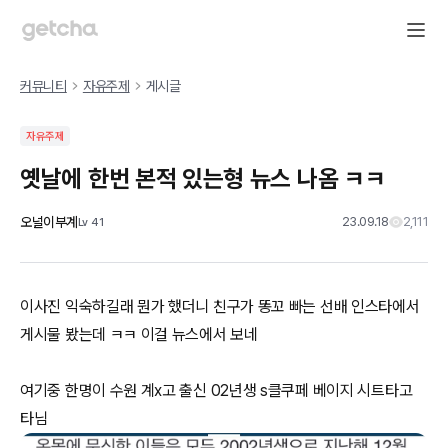
커뮤니티
자유주제
게시글
자유주제
옛날에 한번 본적 있는형 뉴스 나옴 ㅋㅋ
오널이부계
23.09.18
2,111
Lv
41
이사진 익숙하길래 뭔가 했더니 친구가 똥꼬 빠는 선배 인스타에서
게시물 봤는데 ㅋㅋ 이걸 뉴스에서 보네
여기중 한명이 수원 계x고 출신 02년생 s클쿠페 베이지 시트타고