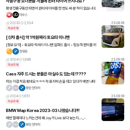
사륜구동 오너분들 겨울에 윈터 타이어 쓰시나요?
평생 전륜구동만 타면서 윈터 타이어를 한 번도 써 본 적이 없습니다.
눈이 많이 와도 천천히 가면 괜찮더라고요 이번에 콰트로를 계약했는
마우스
데 사륜구동도 제 성능을 발휘하려면 겨울에 윈터를 껴야
2
32
2,534
23.09.18
자유주제
[신차 출시] 약 1억원짜리 토요타 미니밴
[정보 요약] • 토요타 럭셔리 미니밴 알파드 출시 • 탑승객 편의를 위
한 2열 공간 극대화 • 다양한 편의장비 탑재 ㄴ마사지, 리클라이닝,
정형돈
폴딩 테이블, 2열 에어커튼 등등 • 실내 천연가죽
3
4
1,688
23.09.18
자유주제
Cass 자주 드시는 분들은 아실수도 있는데 !????
저는 이걸 처음 봤네요ㅋㅋㅋ 저 표지에 손을 대고 있다가 떼면 나타
난다는 냉각 표시!!!? 보신분 있으신가요ㅋㅋㅋ
동탄 현마허
2
4
1,651
23.09.18
자유주제
BMW Map Korea 2023-03 나왔습니다!!!
매번 할때마다 느끼는건데 왜 Joy가 Live 보다 늦는지...-_-
동탄 현마허