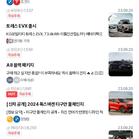
초크미
4
6
1,337
23.09.20
자유주제
토레스 EVX 출시
KG모빌리티 토레스 EVX. 73.4kWh 리튬인산철(LFP) 배터리팩으
로 1회 충전시 433km를 달립니다. 최고출력은 207마력, 최대토크
권지용 기자
는 34.6kgf·m. 겨울철에도 최적의 배터리
3
2
1,559
23.09.20
자유주제
A8 블랙 패키지
구매 하고 싶지만 총알? 이 부족하네요 역시 블랙이 간지 🔥👍🏻👏🏻
0매너남0
1
4
1,981
23.09.20
HOT
자유주제
[신차 공개] 2024 폭스바겐 티구안 풀체인지
[정보 요약] • 티구안 풀체인지 공개 • 최신 언어가 반영된 디자인 적
용 • PHEV 트림 탑재 • 기존 대비 레그룸 100mm 증가 • 트렁크 용
정형돈
량 33L 증가 • 10.25인치 디지털 클
16
13
8,293
23.09.20
자유주제