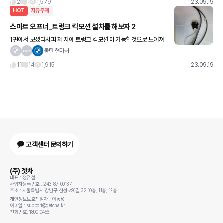
2
1
1,579
23.09.19
HOT
자유주제
스마트 오프너_트렁크 킥모션 설치를 해보자 2
1편에서 보셨다시피 제 차에 트렁크 킥모션 이 가능할것으로 보여져
열심히 찾고 찾고 또 찾아보았습니다. (저게 바로 트렁크 킥모션 센서
동탄 현마허
&아세이 입니다) 그래서 통영에서 트렁크 킥모션 부품
11
14
1,915
23.09.19
고객센터 문의하기
(주) 겟차
대표 : 정유철
사업자등록번호 : 243-87-00137
주소 : 서울특별시 강남구 삼성로91길 32 10층, 11층, 12층
개인정보보호책임자 : 이동용
이메일 : support@getcha.kr
전화번호: 1800-0456