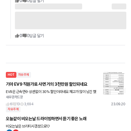
0
0
답글 달기
0
0
답글 달기
HOT
자유주제
기아 EV9 직원가로 사면 거의 3천만원 할인되네요
EV9은 근속연수 상관없이 30% 할인이라네요 재고가 많이 남긴 했
새우깡카드깡
나봅니다.
6
13
3,694
23.09.20
자유주제
오늘같이 비오는날 드라이빙하면서 듣기 좋은 노래
비오는날은 브리티시갬성으로♡