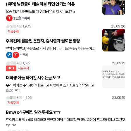
(유머) 남편들이 테슬라를 타면 안되는 이유
요즘 다른 브랜드들도 다 위치공유 되지 않나요?? ㅎ
동탄행복파파
3
4
1,975
23.09.20
자유주제
주유건에 불붙인 운전자, 검사결과 필로폰 양성
앞차 들이받고, 주유소로 가서 일회용 라이터로 주유건에 불붙이고,
고성을 질렀다고... 경찰에 체포되고 검사결과 필로폰 양성. 가족들은
초크미
정신과 치료를 받으며 약을 처방받은거라는...XXX를 ..
3
4
1,622
23.09.19
HOT
자유주제
대학생 아들 타이칸 사주는글 보고..
우리 아빠는 주식40억대 굴리고 이번에 에스피지로 3억 먹었다고
오널이부계
자랑하면서 걔정도 금수저는 아니더라도 4천만원대 cls중고라도 사
줘야되는데 차 안사주는건 물론 맨날 주차장에 쳐박아두는 g80도
5
8
4,205
23.09.19
자유주제
Bmw x4 구매팁 알려주세요 ㅠㅠ
드림카로 비엠 x4를 생각하고 있었고 이제 구매를 할까 생각중인데 프로모션이나 그런것
zyunie
들이 복잡하더라구요 ! 혹시 알아야할 꿈팁들이 았을까요?!