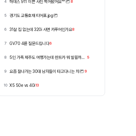
하데스 911 이쁜 사진 찍어왔어요^^
4
8
경기도 교통호재 티어표.jpg
5
31살 집 없는데 320i 사면 카푸어인가요
6
8
GV70 4륜 질문드립니다
7
6
5인 가족 제주도 여행가는데 렌트카 뭐 빌릴까요 ㅎ
8
5
요즘 잘나가는 30대 남자들이 타고다니는 차
9
9
X5 50e vs 40i
10
13