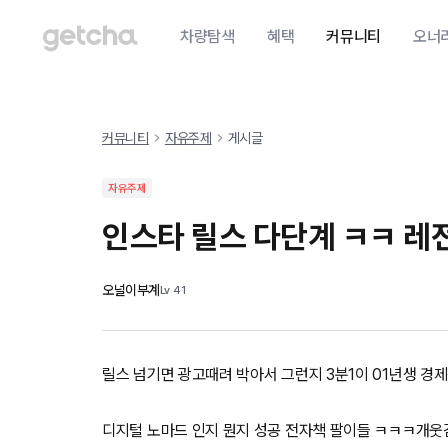
차량탐색
혜택
커뮤니티
오너
커뮤니티
자유주제
게시글
자유주제
인스타 릴스 다단계 ㅋㅋ 레
오널이부계
Lv
41
릴스 넘기면 광고때려 박아서 그런지 3분1이 01년생 경
디지털 노마드 인지 뭔지 성공 전자책 팔이들 ㅋㅋㅋ개웃