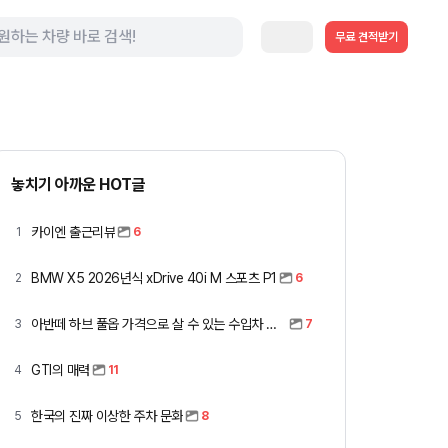
무료 견적받기
놓치기 아까운 HOT글
카이엔 출근리뷰
1
6
BMW X5 2026년식 xDrive 40i M 스포츠 P1
2
6
아반떼 하브 풀옵 가격으로 살 수 있는 수입차 모아봤습니다 (중고 포함)
3
7
GTI의 매력
4
11
한국의 진짜 이상한 주차 문화
5
8