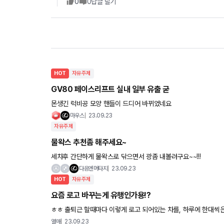
0
0
답글 달기
HOT
자유주제
GV80 페이스리프트 실내 일부 유출 굳
몬생긴 럭비공 모양 핸들이 드디어 바뀌었네요
마우스
23.09.23
자유주제
물왁스 추천좀 해주세요~
세차후 간단하게 물왁스로 닦으면서 광좀 내볼려구요~~!!!
다음엔머타지
23.09.23
HOT
자유주제
요즘 로고 바꾸는게 유행인가용!?
ㅎㅎ 출퇴근 할때마다 이렇게 로고 되어있는 차를, 하루에 한대씩은
열매
23.09.23