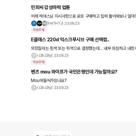
민희씨 감성마력 업튠
어제 하데스님 지시사항으로 로또 구매하고 집에 돌아와보니 얼마전
네요. 점심 먹고 소화 시킬겸 장착해 보았습니다 드디어 지갑을 
FAITH YJ
23.09.23
자유주제
E클래스 220d 익스크루시브 구매 선택점..
외장칼라는 흰색 또는 쥐색으로 결정했는데... 내부 트림하고 내장시트 칼라는 멀해야할지모르겠습니다. 혹시 무난하거나 이쁜걸로 공
식적인 조합이 있을까요 추천점요
니코니코닝
23.09.23
자유주제
벤츠 mou 와이프가 국민은행인데 가능할까요?
Mou에들어가있나요?
니코니코닝
23.09.23