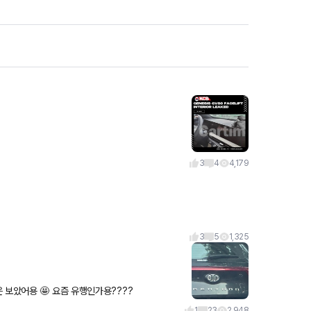
3
4
4,179
3
5
1,325
 보았어용 🤩 요즘 유행인가용????
1
23
2,948