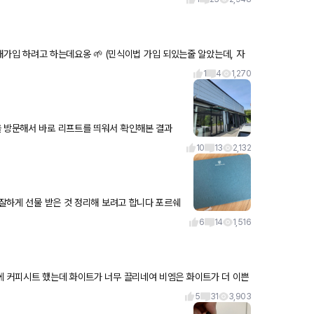
1
4
1,270
 모듈만(공갈 모듈
10
13
2,132
하게 선물 받은 것 정리해 보려고 합니다 포르쉐
요. 그
6
14
1,516
에 커피시트 했는데 화이트가 너무 끌리네여 비엠은 화이트가 더 이쁜
와주세요
5
31
3,903