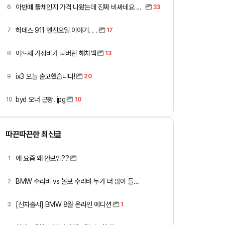
아반떼 풀체인지 가격 나왔는데 진짜 비싸네요 ㅎㅎ
6
33
하데스 911 엔진오일 이야기. . .
7
17
어느새 가성비가 되버린 해치백
8
13
ix3 오늘 출고했습니다!
9
20
byd 오너 근황. jpg
10
10
따끈따끈한 최신글
애 요즘 왜 안보임??
1
BMW 수리비 vs 볼보 수리비 누가 더 많이 들까요 ㅎ
2
[신차출시] BMW 8월 온라인 에디션
3
1