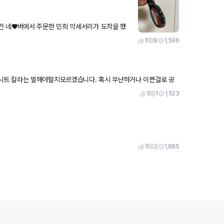
 네♥️버에서 주문한 민희 악세서리가 도착을 했
넣을 포켓이 생겨서 너
1
8
1,596
1
1
1,523
1
2
1,695