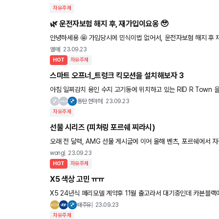
자유주제
🌿 운전자보험 해지 후, 재가입이요옹 🥹
안녕하세용 🤩 가입당시에 민식이법 없어서, 운전자보험 해지 후 재가입 하려고 하는데요옹 🌱 (민식이법 가입 되있는줄 알았는데, 자
동차 보험 갱신궁금한거 있어서 삼성화재 전화했다가 민식이법
열매
23.09.23
HOT
자유주제
스마트 오프너_트렁크 킥모션을 설치해보자 3
아침 일찌감치 용인 수지 고기동에 위치하고 있는 RID R Town 을 방문해서 바로 리프트를 띄워서 확인해본 결과
아주아주 다행히 배선 부터 아쎄이 는 다 장착이 되어있고
동탄 현마허
23.09.23
자유주제
선물 시리즈 (피쳐링 포르쉐 찌라시)
오래 전 달력, AMG 선물 게시글에 이어 올해 벤츠, 포르쉐에서 자잘
는 992.2 4S, S 대기 걸어둔지 반년쯤 지나서 우편물이 하나 왔네
wong
23.09.23
HOT
자유주제
X5 색상 고민 ㅠㅠ
X5 24년식 페리모델 계약후 11월 출고라서 대기중인데 카본블랙
거같기도하고 ㅜㅜ 무슨색이 더 크고 웅장해보이고 이쁠까요 도
태주유
23.09.23
자유주제