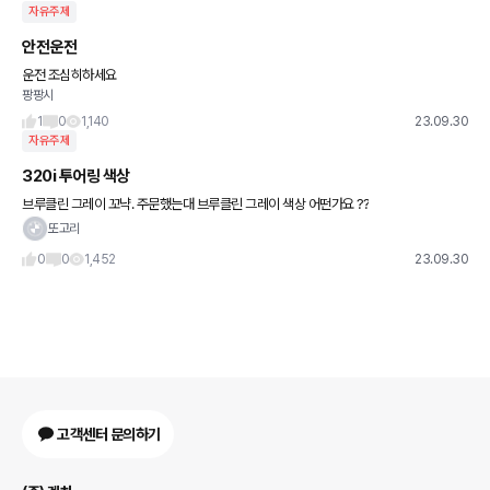
자유주제
안전운전
운전 조심히하세요
팡팡시
1
0
1,140
23.09.30
자유주제
320i 투어링 색상
브루클린 그레이 꼬냑. 주문했는대 브루클린 그레이 색상 어떤가요 ??
또고리
0
0
1,452
23.09.30
고객센터 문의하기