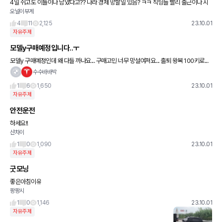
4일 쉬고도 이틀이나 남았다고?? 나라 경제 망할일 있음? ㅋㅋ 직딩들 빨리 출근이나 시
오널이부계
켜야되는데 ㅋㅋ
4
11
2,125
23.10.01
자유주제
모델y구매예정입니다..ㅜ
모델y 구매예정인데 왜 다들 까나요... 구매고민 너무 망설여져요... 출퇴 왕복 100키로...
인데 후회할까요?? 100키로정도 타면 한달에 얼마나 나올까요?? 겨울철되면 후회한다
수수바바박
이러는데 후
1
6
1,650
23.10.01
자유주제
안전운전
하세요!!
샨차이
1
0
1,090
23.10.01
자유주제
굿모닝
좋은아침이유
팡팡시
1
0
1,146
23.10.01
자유주제