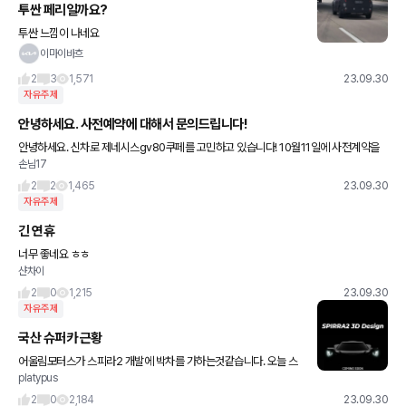
투싼 페리일까요?
투싼 느낌이 나네요
이마이바흐
2
3
1,571
23.09.30
자유주제
안녕하세요. 사전예약에 대해서 문의드립니다!
안녕하세요. 신차로 제네시스gv80쿠페를 고민하고 있습니다! 10월11일에 사전계약을
손님17
진행한다고 하는데 이건 딜러를 알아보고 딜러를 통해서 해야하는건가요?? 아니면 개인
적으로 홈페이지에서 계약을 해
2
2
1,465
23.09.30
자유주제
긴 연휴
너무 좋네요 ㅎㅎ
샨차이
2
0
1,215
23.09.30
자유주제
국산 슈퍼카 근황
어울림모터스가 스피라2 개발에 박차를 가하는것같습니다. 오늘 스
platypus
피라2의 디자인이 일부 공개되었네요 솔직히 기대 반 걱정 반.. 출처:
어울림모터스 인스타그램
2
0
2,184
23.09.30