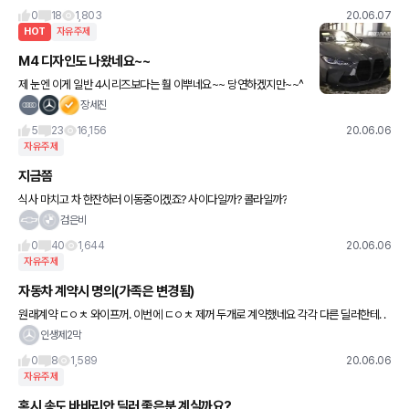
0
18
1,803
20.06.07
HOT
자유주제
M4 디자인도 나왔네요~~
제 눈엔 이게 일반 4시리즈보다는 훨 이뿌네요~~ 당연하겠지만~~^
^
장세진
5
23
16,156
20.06.06
자유주제
지금쯤
식사 마치고 차 한잔하러 이동중이겠죠? 사이다일까? 콜라일까?
검은비
0
40
1,644
20.06.06
자유주제
자동차 계약시 명의(가족은 변경됨)
원래계약 ㄷㅇㅊ 와이프꺼. 이번에 ㄷㅇㅊ 제꺼 두개로 계약했네요 각각 다른 딜러한테. .
와이프 명의로 차량등록해도 제명의로 차량배정되면 직계가족은 가족관계증명서로 제명
인생제2막
의로 배정받은차량
0
8
1,589
20.06.06
자유주제
혹시 송도 바바리안 딜러 좋은분 계실까요?