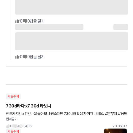
0
0
답글 달기
0
0
답글 달기
자유주제
730d타다 x7 30d 타보니
렌트카지만 x7 반나절 몰아보니 평소타던 730d와 확싫 차이가 나네요. 결론부터 말씀드
밥세공기
리자면 세단은 세단이고 suv는 suv라는 것을 느꼈습니다. 2열에 탄 아이들이 차고도 높
고 롤링이 있어선
0
9
1,486
20.06.07
자유주제