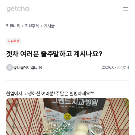
커뮤니티
자유주제
게시글
자유주제
겟차 여러분 즐주말하고 계시나요?
큐더블유이알
20.06.07
1,014
Lv
36
현업에서 고생하신 여러분! 주말은 힐링하세요^^