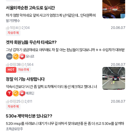
서울외곽순환 고속도로 실시간
차가 엄청 막히네요 앞에 사고가 엄청크게 난거같은데.. 인덕원쪽에
딸기맛펭수
서 시흥 가시는분들 참고하셔서 우회해서 가셔요
1
4
2,104
20.06.07
자유주제
겟차 회원님들 무슨차 타세요!!?
그냥 갑자기 궁금하네요 아무래도 차 잘 아는 횐님들이 많다보니까 ㅎㅎ 수입차가 대부분
이려나요 ^^
모나코
0
38
1,564
20.06.07
HOT
자유주제
정말 이 기능 사랑합니다
약속시간보다 1시간 좀 일찍 도착해서 미리 동선 체크하고 했더니 너
무 피곤하더군요. 집에 돌아오는 길에 용인서울고속도로가 막혀서 자
에프딘
율주행기능 쓰면서 왔더니 너무 편합니다. 진짜 뿌듯한 하루였습니
0
25
2,611
20.06.07
자유주제
530e 계약하신분 있나요??
520i msp를 사려보니 대기가 너무 길어져서 찾아보던중 돈 좀 더 쓰고 530e를 살까하
초특급유망주
는데 이 모델도 대기가 많을까요?? 가격은 5~600 차이인거같은데 맞나요!??