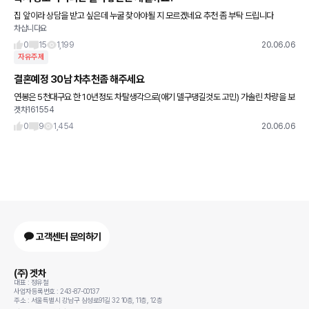
집 앞이라 상담을 받고 싶은데 누굴 찾아야될 지 모르겠네요 추천 좀 부탁 드립니다
차삽니다요
0
15
1,199
20.06.06
자유주제
결혼예정 30남 차추천좀 해주세요
연봉은 5천대구요 한 10년정도 차탈생각으로(애기 델구댕길것도 고민) 가솔린 차량을 보
겟차161554
고 있는데요 소나타 1.6이랑 컨트리맨 정도 보고있는데 비슷한 예산대로 추천해주실 차가
잇을까요
0
9
1,454
20.06.06
고객센터 문의하기
(주) 겟차
대표 : 정유철
사업자등록번호 : 243-87-00137
주소 : 서울특별시 강남구 삼성로91길 32 10층, 11층, 12층