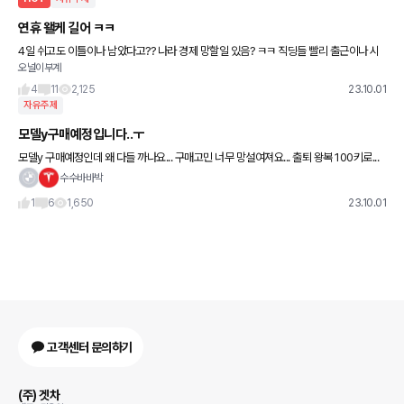
연휴 왤케 길어 ㅋㅋ
4일 쉬고도 이틀이나 남았다고?? 나라 경제 망할일 있음? ㅋㅋ 직딩들 빨리 출근이나 시
오널이부계
켜야되는데 ㅋㅋ
4
11
2,125
23.10.01
자유주제
모델y구매예정입니다..ㅜ
모델y 구매예정인데 왜 다들 까나요... 구매고민 너무 망설여져요... 출퇴 왕복 100키로...
인데 후회할까요?? 100키로정도 타면 한달에 얼마나 나올까요?? 겨울철되면 후회한다
수수바바박
이러는데 후
1
6
1,650
23.10.01
고객센터 문의하기
(주) 겟차