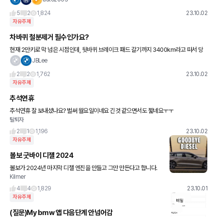
가 전체 모델 라인업을 점차 전동화 모델로 전환시키는 가
5
2
1,824
23.10.02
자유주제
차바퀴 철분제거 필수인가요?
현재 2만키로 막 넘은 시점인데, 뒷바퀴 브레이크 패드 갈기까지 3400km라고 떠서 당
황했습니다. 보통 3~4만 넘어갈때 뜨지 않나요? 전 고속도로 주행 많지도 않고, 시내 주
JBLee
행이라 가다서다 반복
2
2
1,762
23.10.02
자유주제
추석연휴
추석연휴 잘 보내셨나요? 벌써 월요일이네요 긴것 같으면서도 짧네요ㅜㅜ
탈퇴자
2
1
1,196
23.10.02
자유주제
볼보 굿바이 디젤 2024
볼보가 2024년 마지막 디젤 엔진을 만들고 그만 만든다고 합니다.
Kilmer
이것은 확정이고, 2030년부터는 가솔린 차량도 그만 만든다고 합니
다. 이것은 계획입니다. (사진 출처 Carscoops.c
4
4
1,829
23.10.01
자유주제
(질문)My bmw 앱 다음단계 안넘어감