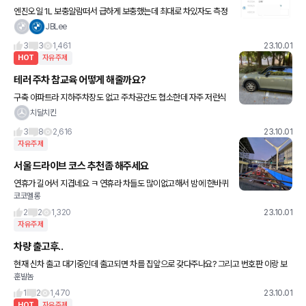
엔진오일 1L 보충알람떠서 급하게 보충했는데 최대로 차있자도 측정
값나오네요... 어쨌거나, My bmw 앱에서 아래처럼 다음단계에서 버
JBLee
튼 누르면 넘어가야하는데 왜 안넘어가는지 아시는분? 3일째 이
3
3
1,461
23.10.01
HOT
자유주제
테러 주차 참교육 어떻게 해줄까요?
구축 아파트라 지하주차장도 없고 주차공간도 협소한데 자주 저런식
으로 주차 하는 넘이 있는데 참교육 어떻게 해야 할까요? 경비실에 얘
치달치킨
기 해도 소용없고 쪽지 남겨도 읽씹 입니다^^ 저렇게 주차해놓고 몇
3
8
2,616
23.10.01
자유주제
서울 드라이브 코스 추천좀 해주세요
연휴가 길어서 지겹네요 ㅋ 연휴라 차들도 많이없고해서 밤에 한바퀴
코코멜롱
타려는데 코스추천좀해주세요 출발지는 서울 강남입니다 🫡
2
2
1,320
23.10.01
자유주제
차량 출고후..
현재 신차 출고 대기중인데 출고되면 차를 집앞으로 갖다주나요? 그리고 번호판 이랑 보
훈발놈
험은 어떻게해야 하나요?
1
2
1,470
23.10.01
HOT
자유주제