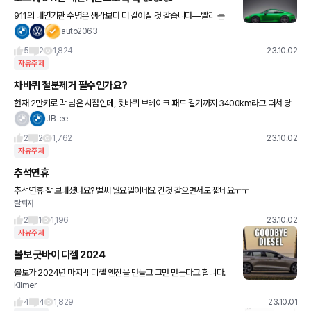
911의 내연기관 수명은 생각보다 더 길어질 것 같습니다—빨리 돈
벌어서 하나 장만하고 싶습니다. Reuters 통신에 따르면 Porsche
auto2063
가 전체 모델 라인업을 점차 전동화 모델로 전환시키는 가
5
2
1,824
23.10.02
자유주제
차바퀴 철분제거 필수인가요?
현재 2만키로 막 넘은 시점인데, 뒷바퀴 브레이크 패드 갈기까지 3400km라고 떠서 당
황했습니다. 보통 3~4만 넘어갈때 뜨지 않나요? 전 고속도로 주행 많지도 않고, 시내 주
JBLee
행이라 가다서다 반복
2
2
1,762
23.10.02
자유주제
추석연휴
추석연휴 잘 보내셨나요? 벌써 월요일이네요 긴것 같으면서도 짧네요ㅜㅜ
탈퇴자
2
1
1,196
23.10.02
자유주제
볼보 굿바이 디젤 2024
볼보가 2024년 마지막 디젤 엔진을 만들고 그만 만든다고 합니다.
Kilmer
이것은 확정이고, 2030년부터는 가솔린 차량도 그만 만든다고 합니
다. 이것은 계획입니다. (사진 출처 Carscoops.c
4
4
1,829
23.10.01