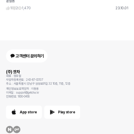
훈발놈
험은 어떻게해야 하나요?
1
2
1,470
23.10.01
고객센터 문의하기
(주) 겟차
대표 : 정유철
사업자등록번호 : 243-87-00137
주소 : 서울특별시 강남구 삼성로91길 32 10층, 11층, 12층
개인정보보호책임자 : 이동용
이메일 : support@getcha.kr
전화번호: 1800-0456
App store
Play store