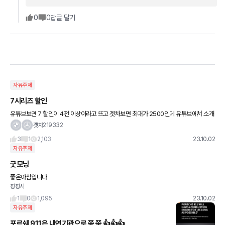
0
0
답글 달기
자유주제
7시리즈 할인
유튜브보면 7 할인이 4천 이상이라고 뜨고 겟차보면 최대가 2500인데 유튜브에서 소개
해주는 딜러분들 괜찮나요?
겟차219332
3
1
2,103
23.10.02
자유주제
굿모닝
좋은아침입니다
팡팡시
1
0
1,095
23.10.02
자유주제
포르쉐 911은 내연기관으로 쭉 쭉 👍👍👍