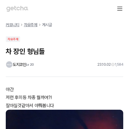
커뮤니티
자유주제
게시글
자유주제
차 장인 형님들
도지코인
23.10.02
1,584
Lv
20
야간
저런 후미등 차종 뭘까여?!
잘아실것같아서 야쭤봅니다