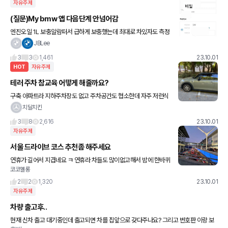
자유주제
(질문)My bmw 앱 다음단계 안넘어감
엔진오일 1L 보충알람떠서 급하게 보충했는데 최대로 차있자도 측정
값나오네요... 어쨌거나, My bmw 앱에서 아래처럼 다음단계에서 버
JBLee
튼 누르면 넘어가야하는데 왜 안넘어가는지 아시는분? 3일째 이
3
3
1,461
23.10.01
HOT
자유주제
테러 주차 참교육 어떻게 해줄까요?
구축 아파트라 지하주차장도 없고 주차공간도 협소한데 자주 저런식
으로 주차 하는 넘이 있는데 참교육 어떻게 해야 할까요? 경비실에 얘
치달치킨
기 해도 소용없고 쪽지 남겨도 읽씹 입니다^^ 저렇게 주차해놓고 몇
3
8
2,616
23.10.01
자유주제
서울 드라이브 코스 추천좀 해주세요
연휴가 길어서 지겹네요 ㅋ 연휴라 차들도 많이없고해서 밤에 한바퀴
코코멜롱
타려는데 코스추천좀해주세요 출발지는 서울 강남입니다 🫡
2
2
1,320
23.10.01
자유주제
차량 출고후..
현재 신차 출고 대기중인데 출고되면 차를 집앞으로 갖다주나요? 그리고 번호판 이랑 보